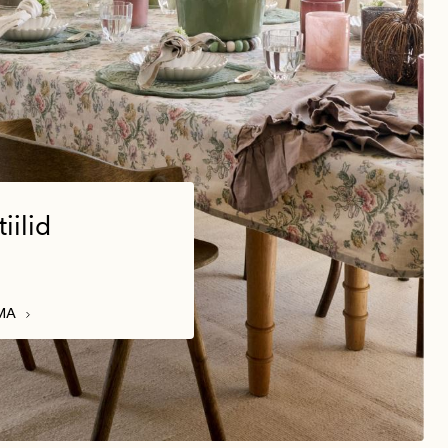
iilid
MA