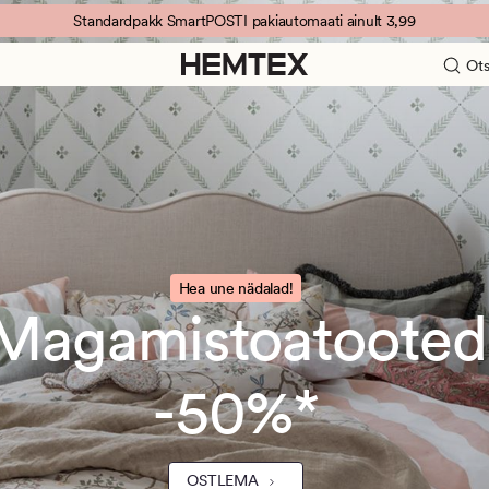
Standardpakk SmartPOSTI pakiautomaati ainult 3,99
Ots
Hea une nädalad!
Magamistoatooted
-50%*
OSTLEMA