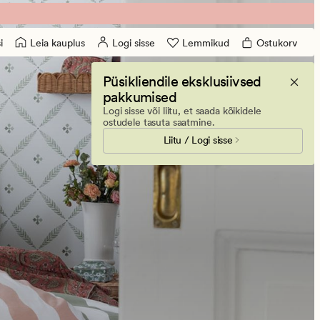
Leia kauplus
Logi sisse
Lemmikud
Ostukorv
i
Püsikliendile eksklusiivsed
pakkumised
Logi sisse või liitu, et saada kõikidele
ostudele tasuta saatmine.
Liitu / Logi sisse