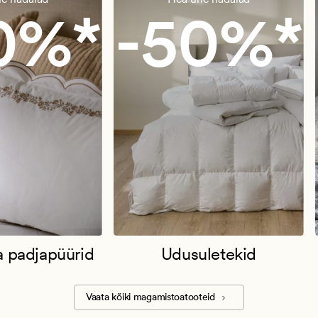
0%*
-50%*
a padjapüürid
Udusuletekid
Vaata kõiki magamistoatooteid