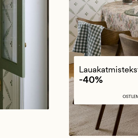
Lauakatmistekst
-40%
OSTLE