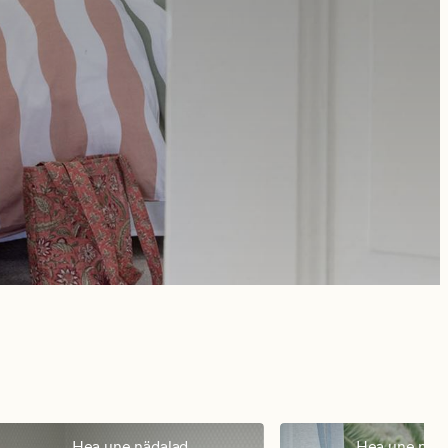
Hea une nädalad
Hea une näd