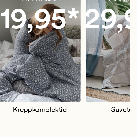
19,95*
29,
Kreppkomplektid
Suvetek