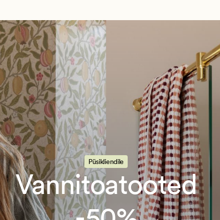
Püsikliendile
Vannitoatooted
-50%