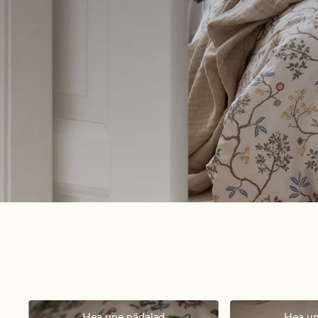
Hea une nädalad
Hea un