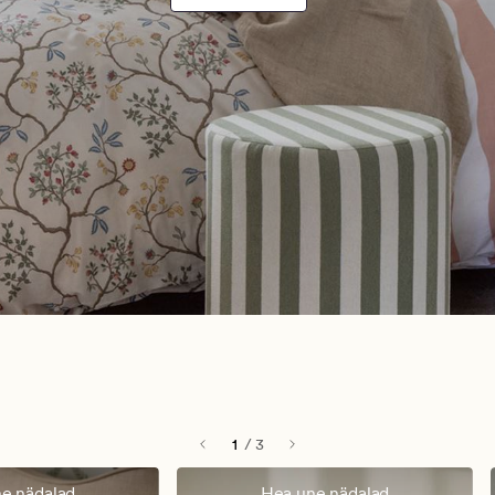
1
/
3
e nädalad
Hea une nädalad