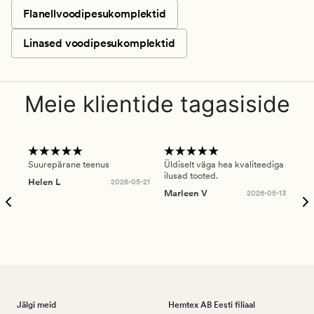
Flanellvoodipesukomplektid
Linased voodipesukomplektid
Meie klientide tagasiside
Suurepärane teenus
Üldiselt väga hea kvaliteediga
Ole
ilusad tooted.
kau
Helen L
2026-05-21
puu
Marleen V
2026-05-13
tar
Ree
Jälgi meid
Hemtex AB Eesti filiaal