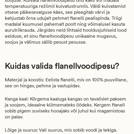
soojuse. Kuivata flanellvoodipesu õhu käes või madala
temperatuuriga režiimil kuivatustrumlis. Väldi kuivatamist
otsese päikesevalguse käes, see pleegitab värvi ja
kahjustab õrna udujalt pehmet flanelli pealispinda. Triigi
madalal kuumusel pahemalt poolt ning võimalusel kasuta
aurutriikrauda. Järgides neid lihtsaid hooldusjuhiseid lood
eelduse, et sinu flanellvoodipesu unikaalne mugavus,
soojus ja välimus säilib pesust pesusse.
Kuidas valida flanellvoodipesu?
Materjal ja koostis: Eelista flanelli, mis on 100% puuvillane,
see on hingav, pehme ja vastupidav.
Kanga kaal: Kõrgema kaaluga kangas on tavalislet paksem
ja soojem, ideaalne külmemateks öödeks. Kergem flanell
sobib pigem suviseks hooajaks või juhul kui magamistoas
on palav.
Lõige ja suurus: Vali suurus, mis sobib voodi ja tekiga.