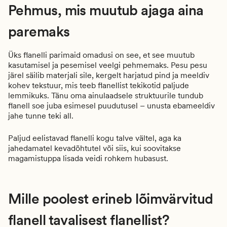
Pehmus, mis muutub ajaga aina
paremaks
Üks flanelli parimaid omadusi on see, et see muutub
kasutamisel ja pesemisel veelgi pehmemaks. Pesu pesu
järel säilib materjali sile, kergelt harjatud pind ja meeldiv
kohev tekstuur, mis teeb
flanellist tekikotid
paljude
lemmikuks. Tänu oma ainulaadsele struktuurile tundub
flanell soe juba esimesel puudutusel – unusta ebameeldiv
jahe tunne teki all.
Paljud eelistavad flanelli kogu talve vältel, aga ka
jahedamatel kevadõhtutel või siis, kui soovitakse
magamistuppa lisada veidi rohkem hubasust.
Mille poolest erineb lõimvärvitud
flanell tavalisest flanellist?