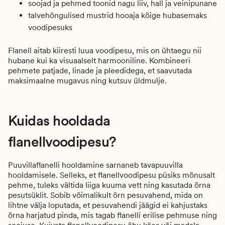
soojad ja pehmed toonid nagu liiv, hall ja veinipunane
talvehõngulised mustrid hooaja kõige hubasemaks
voodipesuks
Flanell aitab kiiresti luua voodipesu, mis on ühtaegu nii
hubane kui ka visuaalselt harmooniline. Kombineeri
pehmete patjade, linade ja pleedidega, et saavutada
maksimaalne mugavus ning kutsuv üldmulje.
Kuidas hooldada
flanellvoodipesu?
Puuvillaflanelli hooldamine sarnaneb tavapuuvilla
hooldamisele. Selleks, et flanellvoodipesu püsiks mõnusalt
pehme, tuleks vältida liiga kuuma vett ning kasutada õrna
pesutsüklit. Sobib võimalikult õrn pesuvahend, mida on
lihtne välja loputada, et pesuvahendi jäägid ei kahjustaks
õrna harjatud pinda, mis tagab flanelli erilise pehmuse ning