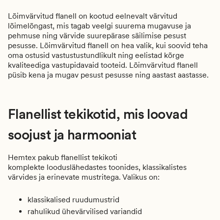
Lõimvärvitud flanell on kootud eelnevalt värvitud
lõimelõngast, mis tagab veelgi suurema mugavuse ja
pehmuse ning värvide suurepärase säilimise pesust
pesusse. Lõimvärvitud flanell on hea valik, kui soovid teha
oma ostusid vastustustundlikult ning eelistad kõrge
kvaliteediga vastupidavaid tooteid. Lõimvärvitud flanell
püsib kena ja mugav pesust pesusse ning aastast aastasse.
Flanellist tekikotid, mis loovad
soojust ja harmooniat
Hemtex pakub
flanellist tekikoti
komplekte
looduslähedastes toonides, klassikalistes
värvides ja erinevate mustritega. Valikus on:
klassikalised ruudumustrid
rahulikud ühevärvilised variandid