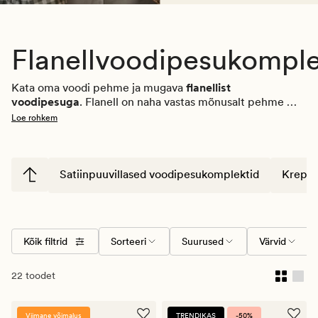
Flanellvoodipesukomple
Kata oma voodi pehme ja mugava
flanellist 
voodipesuga
. Flanell on naha vastas mõnusalt pehme 
ning sobib ideaalselt külmadeks öödeks või neile, kes 
Loe rohkem
kipuvad magades kergesti külmetama. Hemtexi
flanellist 
tekikotid
loovad sooja ja hubase tunde juba siis, kui 
voodisse poed, ning aitavad tagada meeldiva 
magamiskliima kogu ööks. Täienda komplekti: leiad meilt 
Satiinpuuvillased voodipesukomplektid
Krepp-
tekid
 ja 
padjad
soodsa hinnaga.
Kõik filtrid
Sorteeri
Suurused
Värvid
22 toodet
Viimane võimalus
TRENDIKAS
-50%