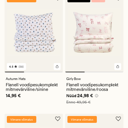
4.5
(58)
58
arvustust
keskmise
Autumn Hats
Girly Bow
hinnanguga
Flanell voodipesukomplekt
Flanell voodipesukomplekt
4.5
mitmevärviline/sinine
mitmevärviline/roosa
Pris_ee
14,95 €
Nåværende pris_ee
24,98 €
14,95 €
24,98 €
Nüüd
Vanlig pris_ee
49,95 €
Enne
49,95 €
Viimane võimalus
Viimane võimalus