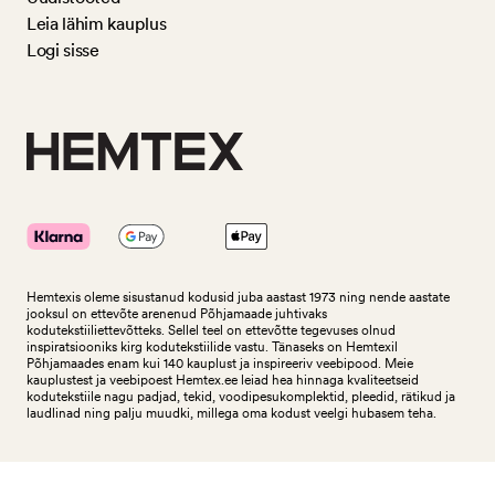
Leia lähim kauplus
Logi sisse
Hemtexis oleme sisustanud kodusid juba aastast 1973 ning nende aastate
jooksul on ettevõte arenenud Põhjamaade juhtivaks
kodutekstiiliettevõtteks.
Sellel teel on ettevõtte tegevuses olnud
inspiratsiooniks kirg kodutekstiilide vastu. Tänaseks on Hemtexil
Põhjamaades enam kui 140 kauplust ja inspireeriv veebipood. Meie
kauplustest ja veebipoest Hemtex.ee leiad hea hinnaga kvaliteetseid
kodutekstiile nagu padjad, tekid, voodipesukomplektid, pleedid, rätikud ja
laudlinad ning palju muudki, millega oma kodust veelgi hubasem teha.