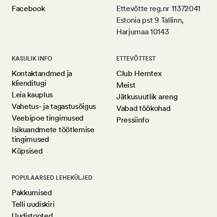
Facebook
Ettevõtte reg.nr 11372041
Estonia pst 9 Tallinn,
Harjumaa 10143
KASULIK INFO
ETTEVÕTTEST
Kontaktandmed ja
Club Hemtex
klienditugi
Meist
Leia kauplus
Jätkusuutlik areng
Vahetus- ja tagastusõigus
Vabad töökohad
Veebipoe tingimused
Pressiinfo
Isikuandmete töötlemise
tingimused
Küpsised
POPULAARSED LEHEKÜLJED
Pakkumised
Telli uudiskiri
Uudistooted