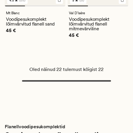
4.5
(177)
5
(17)
177
17
arvustust
arvustust
keskmise
keskmise
Mt Blanc
Val D`lsére
hinnanguga
hinnanguga
Voodipesukomplekt
Voodipesukomplekt
4.5
5
lõimvärvitud flanell sand
lõimvärvitud flanell
mitmevärviline
Pris_ee
45 €
45 €
Pris_ee
45 €
45 €
Oled näinud 22 tulemust kõigist 22
Flanellvoodipesukomplektid