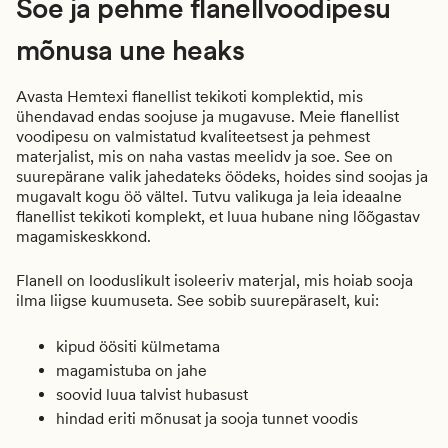
Soe ja pehme flanellvoodipesu
mõnusa une heaks
Avasta Hemtexi
flanellist tekikoti komplektid
, mis
ühendavad endas soojuse ja mugavuse. Meie flanellist
voodipesu on valmistatud kvaliteetsest ja pehmest
materjalist, mis on naha vastas meelidv ja soe. See on
suurepärane valik jahedateks öödeks, hoides sind soojas ja
mugavalt kogu öö vältel. Tutvu valikuga ja leia ideaalne
flanellist tekikoti komplekt, et luua hubane ning lõõgastav
magamiskeskkond.
Flanell on looduslikult isoleeriv materjal, mis hoiab sooja
ilma liigse kuumuseta. See sobib suurepäraselt, kui:
kipud öösiti külmetama
magamistuba on jahe
soovid luua talvist hubasust
hindad eriti mõnusat ja sooja tunnet voodis