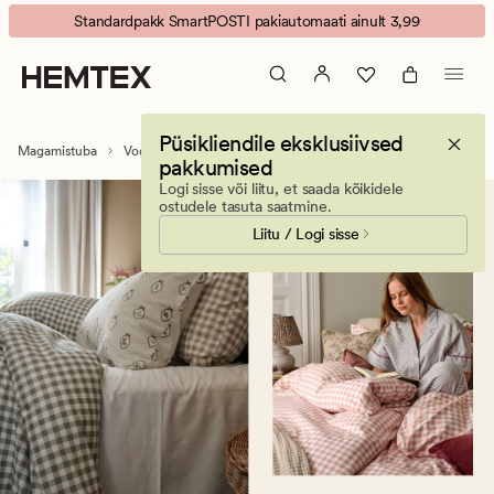
Flanellist
Animated
Standardpakk SmartPOSTI pakiautomaati ainult 3,99
tekikott
banner.
-
Press
pehme,
ESCAPE
mugav
to
Püsikliendile eksklusiivsed
ja
pause.
Magamistuba
Voodipesukomplektid
Flanellvoodipesukomplektid
pakkumised
soe
Logi sisse või liitu, et saada kõikidele
ostudele tasuta saatmine.
Liitu / Logi sisse