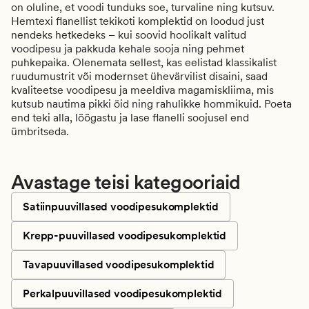
on oluline, et voodi tunduks soe, turvaline ning kutsuv.
Hemtexi
flanellist tekikoti komplektid
on loodud just
nendeks hetkedeks – kui soovid hoolikalt valitud
voodipesu ja pakkuda kehale sooja ning pehmet
puhkepaika. Olenemata sellest, kas eelistad klassikalist
ruudumustrit või modernset ühevärvilist disaini, saad
kvaliteetse voodipesu ja meeldiva magamiskliima, mis
kutsub nautima pikki öid ning rahulikke hommikuid. Poeta
end teki alla, lõõgastu ja lase flanelli soojusel end
ümbritseda.
Avastage teisi kategooriaid
Satiinpuuvillased voodipesukomplektid
Krepp-puuvillased voodipesukomplektid
Tavapuuvillased voodipesukomplektid
Perkalpuuvillased voodipesukomplektid