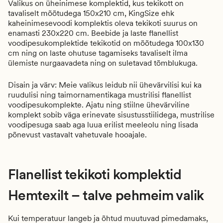
Valikus on üheinimese komplektid, kus tekikott on
tavaliselt mõõtudega 150x210 cm, KingSize ehk
kaheinimesevoodi komplektis oleva tekikoti suurus on
enamasti 230x220 cm. Beebide ja laste flanellist
voodipesukomplektide tekikotid on mõõtudega 100x130
cm ning on laste ohutuse tagamiseks tavaliselt ilma
ülemiste nurgaavadeta ning on suletavad tõmblukuga.
Disain ja värv: Meie valikus leidub nii ühevärvilisi kui ka
ruudulisi ning taimornamentikaga mustrilisi flanellist
voodipesukomplekte. Ajatu ning stiilne ühevärviline
komplekt sobib väga erinevate sisustusstiilidega, mustrilise
voodipesuga saab aga luua erilist meeleolu ning lisada
põnevust vastavalt vahetuvale hooajale.
Flanellist tekikoti komplektid
Hemtexilt – talve pehmeim valik
Kui temperatuur langeb ja õhtud muutuvad pimedamaks,