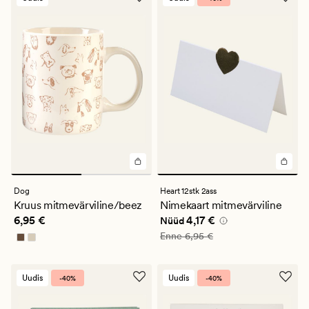
Dog
Heart 12stk 2ass
Kruus mitmevärviline/beez
Nimekaart mitmevärviline
Pris_ee
6,95 €
Nåværende pris_ee
4,17 €
6,95 €
4,17 €
Nüüd
Vanlig pris_ee
6,95 €
Enne
6,95 €
Uudis
Uudis
-40%
-40%