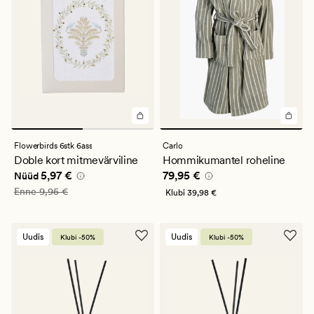
Flowerbirds 6stk 6ass
Carlo
Doble kort mitmevärviline
Hommikumantel roheline
Nåværende pris_ee
5,97 €
Pris_ee
79,95 €
5,97 €
79,95 €
Nüüd
Vanlig pris_ee
9,95 €
Enne
9,95 €
Klubi
39,98 €
Uudis
Uudis
Klubi -50%
Klubi -50%