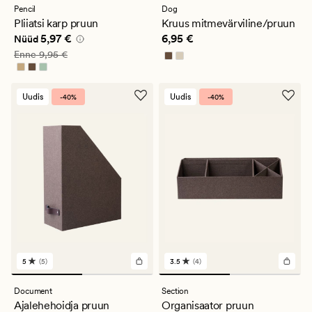
Pencil
Dog
Pliiatsi karp pruun
Kruus mitmevärviline/pruun
Nåværende pris_ee
5,97 €
Pris_ee
6,95 €
5,97 €
6,95 €
Nüüd
Vanlig pris_ee
9,95 €
Enne
9,95 €
Uudis
Uudis
-40%
-40%
5
(5)
3.5
(4)
5
4
arvustust
arvustust
keskmise
keskmise
Document
Section
hinnanguga
hinnanguga
Ajalehehoidja pruun
Organisaator pruun
5
3.5