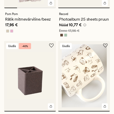
Pom Pom
Record
Rätik mitmevärviline/beez
Photoalbum 25 sheets pruun
Pris_ee
17,95 €
Nåværende pris_ee
10,77 €
17,95 €
10,77 €
Nüüd
Vanlig pris_ee
17,95 €
Enne
17,95 €
Uudis
Uudis
-40%