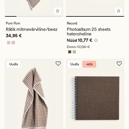
Pom Pom
Record
Rätik mitmevärviline/beez
Photoalbum 25 sheets
heleroheline
Pris_ee
34,95 €
34,95 €
Nåværende pris_ee
10,77 €
10,77 €
Nüüd
Vanlig pris_ee
17,95 €
Enne
17,95 €
Uudis
Uudis
-40%