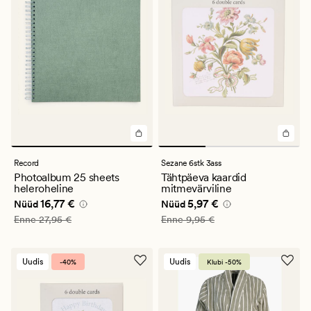
Record
Sezane 6stk 3ass
Photoalbum 25 sheets
Tähtpäeva kaardid
heleroheline
mitmevärviline
Nåværende pris_ee
16,77 €
Nåværende pris_ee
5,97 €
16,77 €
5,97 €
Nüüd
Nüüd
Vanlig pris_ee
27,95 €
Vanlig pris_ee
9,95 €
Enne
27,95 €
Enne
9,95 €
Uudis
Uudis
-40%
Klubi -50%