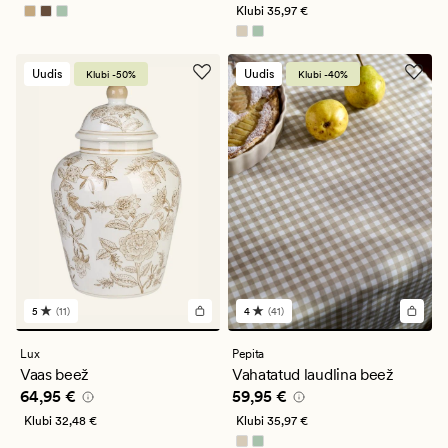
Klubi
35,97 €
Uudis
Uudis
Klubi -50%
Klubi -40%
5
(11)
4
(41)
11
41
arvustust
arvustust
keskmise
keskmise
Lux
Pepita
hinnanguga
hinnanguga
Vaas beež
Vahatatud laudlina beež
5
4
Pris_ee
64,95 €
Pris_ee
59,95 €
64,95 €
59,95 €
Klubi
32,48 €
Klubi
35,97 €