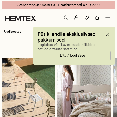
Uudistooted
Animated
Standardpakk SmartPOSTI pakiautomaati ainult 3,99
ja
banner.
hetke
Press
lemmikud
ESCAPE
to
Uudistooted
Püsikliendile eksklusiivsed
pause.
pakkumised
Logi sisse või liitu, et saada kõikidele
Uudistooted
ostudele tasuta saatmine.
Liitu / Logi sisse