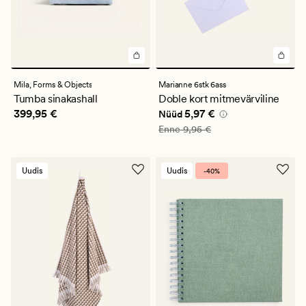
Mila,
Forms & Objects
Marianne 6stk 6ass
Tumba sinakashall
Doble kort mitmevärviline
Pris_ee
399,95 €
Nåværende pris_ee
5,97 €
399,95 €
5,97 €
Nüüd
Vanlig pris_ee
9,95 €
Enne
9,95 €
Uudis
Uudis
-40%