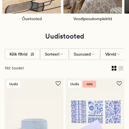
Õuetooted
Voodipesukomplektid
Uudistooted
Kõik filtrid
Sorteeri
Suurused
Värvid
192 toodet
Uudis
Uudis
-40%