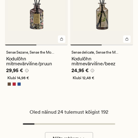
Sense Sezane,
Sense the Moment
Sense delicate,
Sense the Moment
Kodulõhn
Kodulõhn
mitmevärviline/pruun
mitmevärviline/beez
Pris_ee
29,95 €
Pris_ee
24,95 €
29,95 €
24,95 €
Klubi
14,98 €
Klubi
12,48 €
Oled näinud 24 tulemust kõigist 192