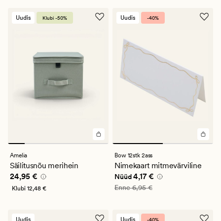
Uudis
Uudis
Klubi -50%
-40%
Amelia
Bow 12stk 2ass
Säilitusnõu merihein
Nimekaart mitmevärviline
Pris_ee
24,95 €
Nåværende pris_ee
4,17 €
24,95 €
4,17 €
Nüüd
Vanlig pris_ee
6,95 €
Enne
6,95 €
Klubi
12,48 €
Uudis
Uudis
-40%