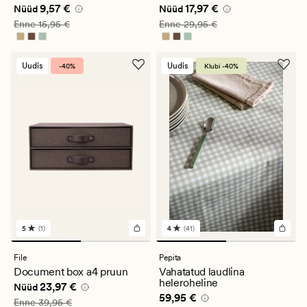
Nåværende pris_ee
9,57 €
Nåværende pris_ee
17,97 €
9,57 €
17,97 €
Nüüd
Nüüd
Vanlig pris_ee
15,95 €
Vanlig pris_ee
29,95 €
Enne
15,95 €
Enne
29,95 €
Uudis
Uudis
-40%
Klubi -40%
5
(1)
4
(41)
1
41
arvustust
arvustust
keskmise
keskmise
File
Pepita
hinnanguga
hinnanguga
Document box a4 pruun
Vahatatud laudlina
5
4
heleroheline
Nåværende pris_ee
23,97 €
23,97 €
Nüüd
Pris_ee
59,95 €
59,95 €
Vanlig pris_ee
39,95 €
Enne
39,95 €