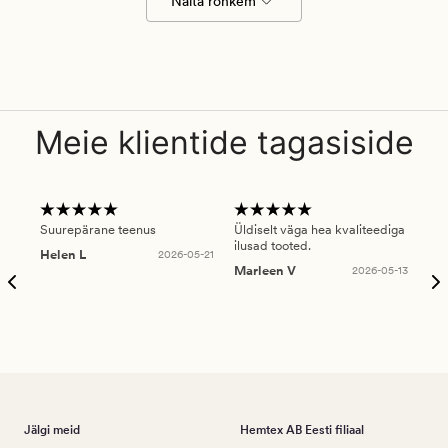
Näita rohkem
Meie klientide tagasiside
Suurepärane teenus
Üldiselt väga hea kvaliteediga
Ole
ilusad tooted.
kau
Helen L
2026-05-21
puu
Marleen V
2026-05-13
tar
Ree
Jälgi meid
Hemtex AB Eesti filiaal