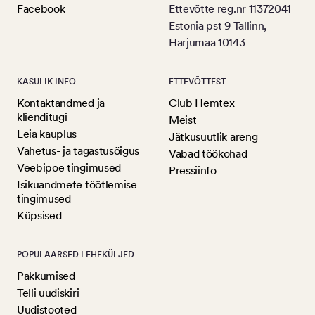
Facebook
Ettevõtte reg.nr 11372041
Estonia pst 9 Tallinn,
Harjumaa 10143
KASULIK INFO
ETTEVÕTTEST
Kontaktandmed ja
Club Hemtex
klienditugi
Meist
Leia kauplus
Jätkusuutlik areng
Vahetus- ja tagastusõigus
Vabad töökohad
Veebipoe tingimused
Pressiinfo
Isikuandmete töötlemise
tingimused
Küpsised
POPULAARSED LEHEKÜLJED
Pakkumised
Telli uudiskiri
Uudistooted