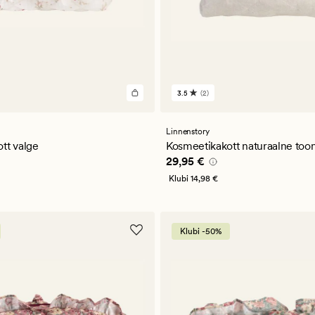
3.5
(2)
2
arvustust
keskmise
a
hinnanguga
Linnenstory
3.5
tt valge
Kosmeetikakott naturaalne too
5 €
Pris_ee
29,95 €
29,95 €
Klubi
14,98 €
Klubi -50%