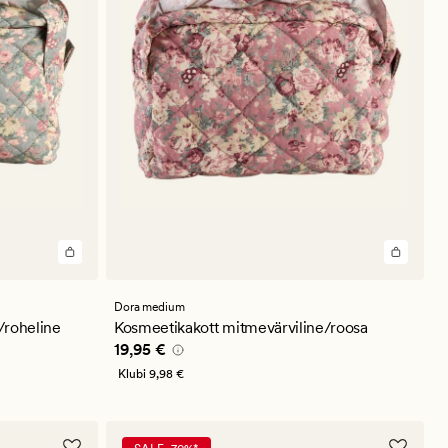
Dora medium
/roheline
Kosmeetikakott mitmevärviline/roosa
Pris_ee
19,95 €
19,95 €
Klubi
9,98 €