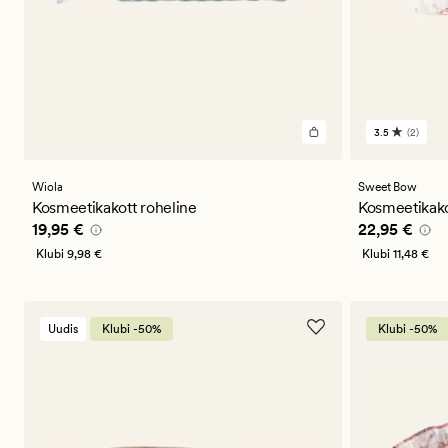
3.5
(2)
2
arvustust
keskmise
hinnangug
Wiola
Sweet Bow
3.5
Kosmeetikakott roheline
Kosmeetikako
Pris_ee
19,95 €
Pris_ee
22,9
19,95 €
22,95 €
Klubi
9,98 €
Klubi
11,48 €
Uudis
Klubi -50%
Klubi -50%