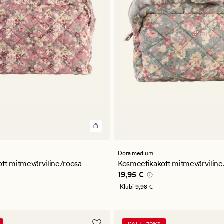
Dora medium
tt mitmevärviline/roosa
Kosmeetikakott mitmevärviline
5 €
Pris_ee
19,95 €
19,95 €
Klubi
9,98 €