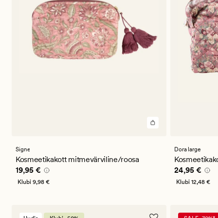
Signe
Dora large
Kosmeetikakott mitmevärviline/roosa
Kosmeetikako
Pris_ee
19,95 €
Pris_ee
24,9
19,95 €
24,95 €
Klubi
9,98 €
Klubi
12,48 €