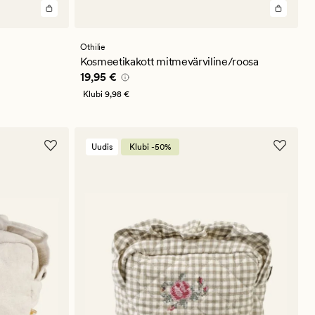
Othilie
Kosmeetikakott mitmevärviline/roosa
Pris_ee
19,95 €
19,95 €
Klubi
9,98 €
Uudis
Klubi -50%