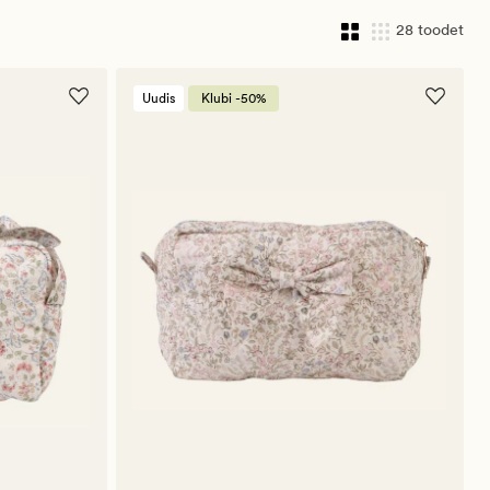
28 toodet
Uudis
Klubi -50%