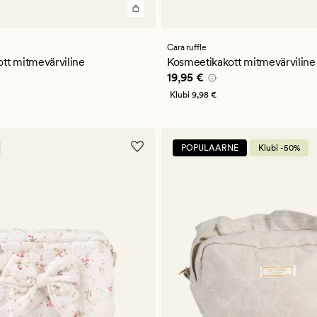
Cara ruffle
tt mitmevärviline
Kosmeetikakott mitmevärviline
5 €
Pris_ee
19,95 €
19,95 €
Klubi
9,98 €
POPULAARNE
Klubi -50%