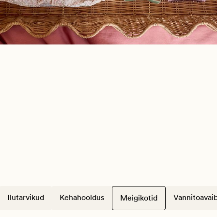
Ilutarvikud
Kehahooldus
Vannitoavai
Meigikotid