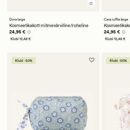
Dora large
Cara ruffle large
Kosmeetikakott mitmevärviline/roheline
Kosmeetikako
Pris_ee
24,95 €
Pris_ee
24,9
24,95 €
24,95 €
Klubi
12,48 €
Klubi
12,48 €
Klubi -50%
Klubi -50%