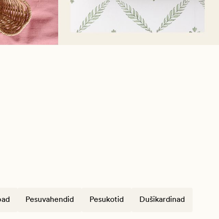
bad
Pesuvahendid
Pesukotid
Dušikardinad