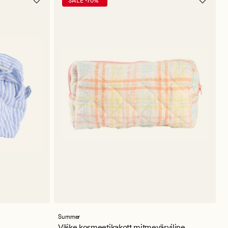
SALE -70%*
Summer
Väike kosmeetikakott mitmevärviline