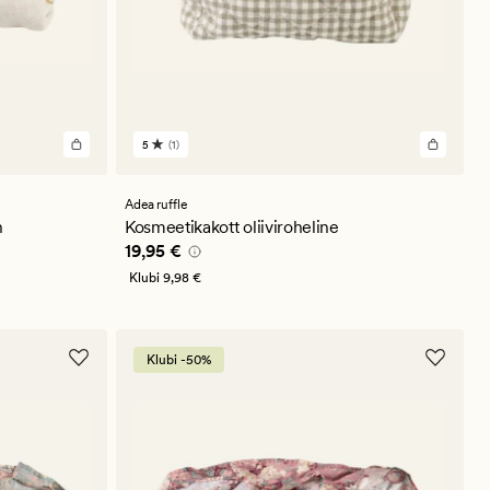
5
(1)
1
arvustust
keskmise
hinnanguga
Adea ruffle
5
n
Kosmeetikakott oliiviroheline
Pris_ee
19,95 €
19,95 €
Klubi
9,98 €
Klubi -50%