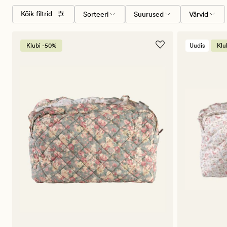
Valige
Suurused
Värvid
Kõik filtrid
Sorteeri
Suurused
Värvid
sorteerimise
järjekord
Klubi -50%
Uudis
Klu