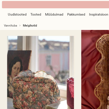
Meigikotid
Animated
banner.
Uudistooted
Tooted
Müüduimad
Pakkumised
Inspiratsioon
Press
ESCAPE
Vannituba
Meigikotid
to
pause.