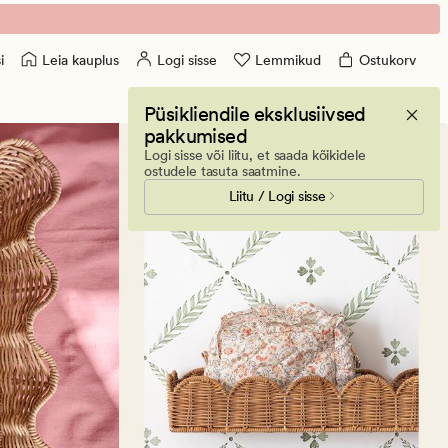
Leia kauplus
Logi sisse
Lemmikud
Ostukorv
i
Püsikliendile eksklusiivsed
pakkumised
Logi sisse või liitu, et saada kõikidele
ostudele tasuta saatmine.
Liitu / Logi sisse