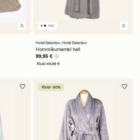
4
(181)
181
arvustust
keskmise
hinnanguga
Hotel Selection,
Hotel Selection
4
Hommikumantel hall
Pris_ee
99,95 €
99,95 €
Klubi
49,98 €
Klubi -50%