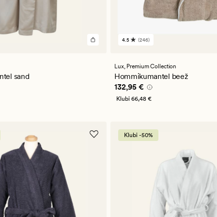
4.5
(246)
246
arvustust
keskmise
a
hinnanguga
Lux,
Premium Collection
4.5
tel sand
Hommikumantel beež
5 €
Pris_ee
132,95 €
132,95 €
Klubi
66,48 €
Klubi -50%