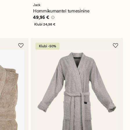
keskmise
hinnanguga
Jack
4.5
Hommikumantel tumesinine
Pris_ee
49,95 €
49,95 €
Klubi
24,98 €
Klubi -50%