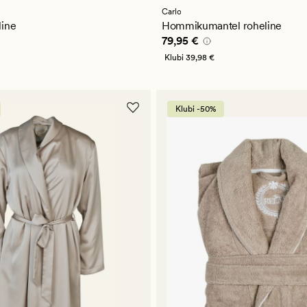
Carlo
line
Hommikumantel roheline
5 €
Pris_ee
79,95 €
79,95 €
Klubi
39,98 €
Klubi -50%