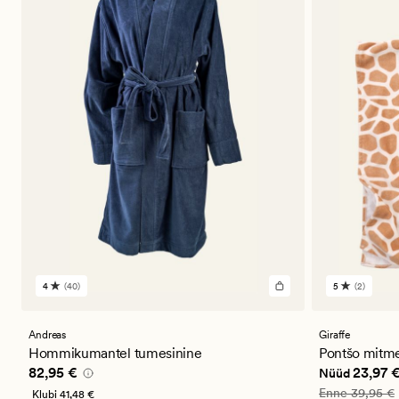
4
(40)
5
(2)
40
2
arvustust
arvustust
keskmise
keskmise
hinnanguga
hinnangug
Andreas
Giraffe
4
5
Hommikumantel tumesinine
Pontšo mitme
Pris_ee
82,95 €
Nåværende 
82,95 €
23,97 
Nüüd
Vanlig pris_ee
Enne
39,95 €
Klubi
41,48 €