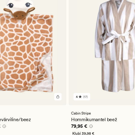
4
(17)
17
arvustust
keskmise
a
hinnanguga
Cabin Stripe
4
värviline/beez
Hommikumantel beež
pris_ee
23,97 €
Pris_ee
79,95 €
€
79,95 €
39,95 €
Klubi
39,98 €