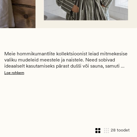
Meie hommikumantlite kollektsioonist leiad mitmekesise 
valiku mudeleid meestele ja naistele. Need sobivad 
ideaalselt kasutamiseks pärast dušši või sauna, samuti 
hubasteks hommiku- ja õhtutundideks. Pakume naturaalsest 
Loe rohkem
puuvillafroteest valmistatud mugavaid hommikumantleid 
ning pehmeid ja kergeid fliisist mudeleid. Laste 
hommikumantlite kapuuts lisab täiendavat mugavust ja 
soojust.
28 toodet