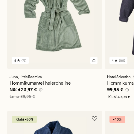
5
(77)
4
(181)
77
181
arvustust
arvustust
keskmise
keskmise
hinnanguga
hinnangug
Juno,
Little Roomies
Hotel Selection,
5
4
Hommikumantel heleroheline
Hommikumant
Nåværende pris_ee
23,97 €
Pris_ee
99,9
23,97 €
99,95 €
Nüüd
Vanlig pris_ee
39,95 €
Enne
39,95 €
Klubi
49,98 €
Klubi -50%
-40%