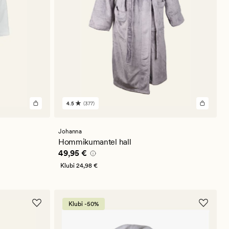
4.5
(377)
377
arvustust
keskmise
hinnanguga
Johanna
4.5
Hommikumantel hall
Pris_ee
49,95 €
49,95 €
Klubi
24,98 €
Klubi -50%