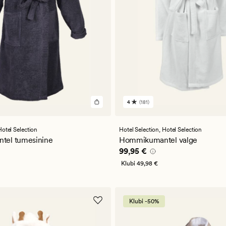
4
(181)
181
arvustust
keskmise
a
hinnanguga
Hotel Selection
Hotel Selection,
Hotel Selection
4
el tumesinine
Hommikumantel valge
5 €
Pris_ee
99,95 €
99,95 €
Klubi
49,98 €
Klubi -50%