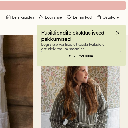
Leia kauplus
Logi sisse
Lemmikud
Ostukorv
i
Püsikliendile eksklusiivsed
pakkumised
Logi sisse või liitu, et saada kõikidele
ostudele tasuta saatmine.
Liitu / Logi sisse