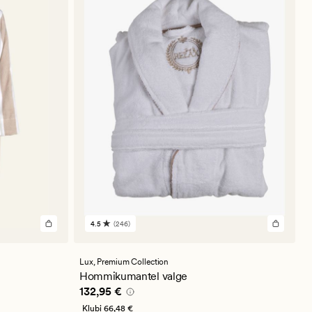
4.5
(246)
246
arvustust
keskmise
hinnanguga
Lux,
Premium Collection
4.5
Hommikumantel valge
Pris_ee
132,95 €
132,95 €
Klubi
66,48 €