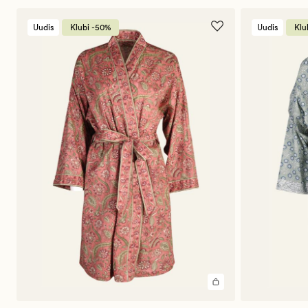
järjekord
Uudis
Klubi -50%
Uudis
Klu