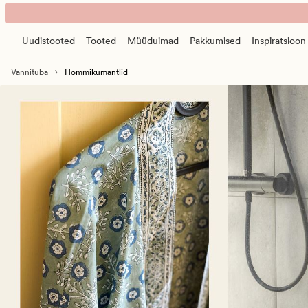
Hemtex
Animated
Mugavad
banner.
ja
Uudistooted
Tooted
Müüduimad
Pakkumised
Inspiratsioon
Press
kvaliteetsed
ESCAPE
hommikumantlid
Vannituba
Hommikumantlid
to
pause.