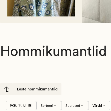
Hommikumantlid
Laste hommikumantlid
Valige
Suurused
Värvid
Kõik filtrid
Sorteeri
Suurused
Värvid
sorteerimise