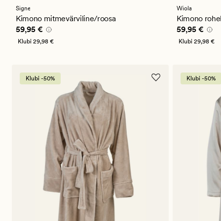
Signe
Wiola
Kimono mitmevärviline/roosa
Kimono rohe
Pris_ee
59,95 €
Pris_ee
59,9
59,95 €
59,95 €
Klubi
29,98 €
Klubi
29,98 €
Klubi -50%
Klubi -50%