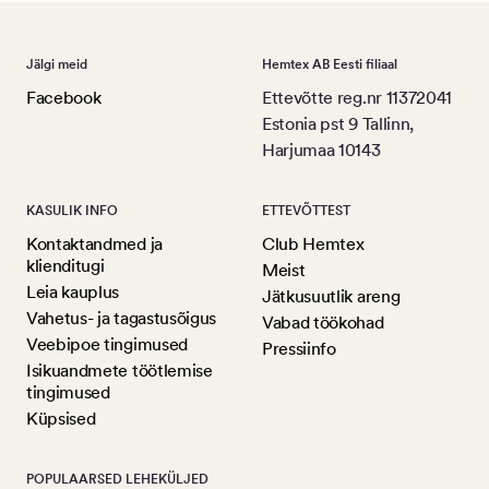
Jälgi meid
Hemtex AB Eesti filiaal
Facebook
Ettevõtte reg.nr 11372041
Estonia pst 9 Tallinn,
Harjumaa 10143
KASULIK INFO
ETTEVÕTTEST
Kontaktandmed ja
Club Hemtex
klienditugi
Meist
Leia kauplus
Jätkusuutlik areng
Vahetus- ja tagastusõigus
Vabad töökohad
Veebipoe tingimused
Pressiinfo
Isikuandmete töötlemise
tingimused
Küpsised
POPULAARSED LEHEKÜLJED