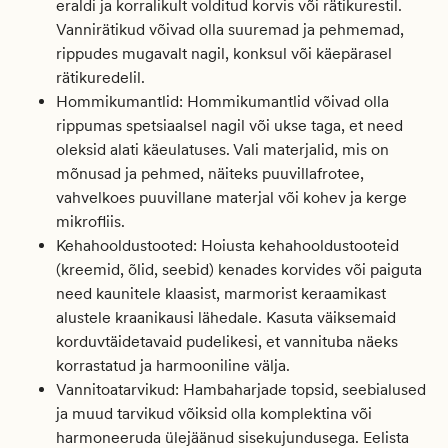
eraldi ja korralikult volditud korvis või rätikurestil.
Vannirätikud võivad olla suuremad ja pehmemad,
rippudes mugavalt nagil, konksul või käepärasel
rätikuredelil.
Hommikumantlid:
Hommikumantlid võivad olla
rippumas spetsiaalsel nagil või ukse taga, et need
oleksid alati käeulatuses. Vali materjalid, mis on
mõnusad ja pehmed, näiteks puuvillafrotee,
vahvelkoes puuvillane materjal või kohev ja kerge
mikrofliis.
Kehahooldustooted:
Hoiusta kehahooldustooteid
(kreemid, õlid, seebid) kenades korvides või paiguta
need kaunitele klaasist, marmorist keraamikast
alustele kraanikausi lähedale. Kasuta väiksemaid
korduvtäidetavaid pudelikesi, et vannituba näeks
korrastatud ja harmooniline välja.
Vannitoatarvikud:
Hambaharjade topsid, seebialused
ja muud tarvikud võiksid olla komplektina või
harmoneeruda ülejäänud sisekujundusega. Eelista