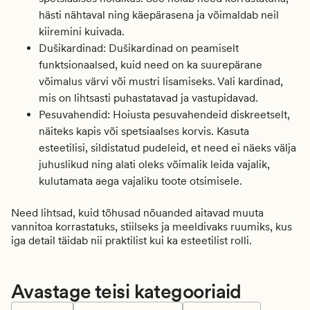
hästi nähtaval ning käepärasena ja võimaldab neil
kiiremini kuivada.
Dušikardinad:
Dušikardinad on peamiselt
funktsionaalsed, kuid need on ka suurepärane
võimalus värvi või mustri lisamiseks. Vali kardinad,
mis on lihtsasti puhastatavad ja vastupidavad.
Pesuvahendid:
Hoiusta pesuvahendeid diskreetselt,
näiteks kapis või spetsiaalses korvis. Kasuta
esteetilisi, sildistatud pudeleid, et need ei näeks välja
juhuslikud ning alati oleks võimalik leida vajalik,
kulutamata aega vajaliku toote otsimisele.
Need lihtsad, kuid tõhusad nõuanded aitavad muuta
vannitoa korrastatuks, stiilseks ja meeldivaks ruumiks, kus
iga detail täidab nii praktilist kui ka esteetilist rolli.
Avastage teisi kategooriaid