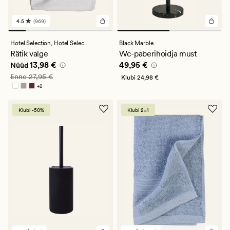
4.5
(969)
969
arvustust
keskmise
Hotel Selection,
Hotel Selection
Black Marble
hinnanguga
Rätik valge
Wc-paberihoidja must
4.5
Nåværende pris_ee
13,98 €
Pris_ee
49,95 €
13,98 €
49,95 €
Nüüd
Vanlig pris_ee
27,95 €
Enne
27,95 €
Klubi
24,98 €
+
2
Saadaval rohkemates värvitoonides
Klubi -50%
Klubi 2=1