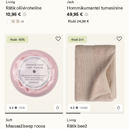
keskmise
keskmise
Living
Jack
hinnanguga
hinnanguga
Rätik oliiviroheline
Hommikumantel tumesinine
4.5
4.5
Pris_ee
10,95 €
Pris_ee
49,95 €
10,95 €
49,95 €
Klubi
24,98 €
+
5
Saadaval rohkemates värvitoonides
Klubi -50%
Klubi 2=1
4.5
(133)
4.5
(1009)
133
1009
arvustust
arvustust
keskmise
keskmise
Soft
Living
hinnanguga
hinnanguga
Massaažiseep roosa
Rätik beež
4.5
4.5