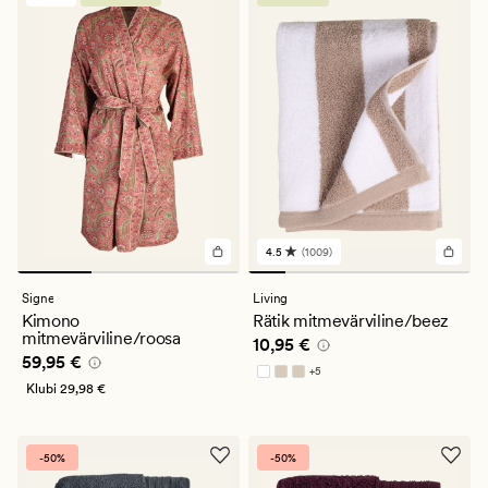
4.5
(1009)
1009
arvustust
keskmise
Signe
Living
hinnanguga
Kimono
Rätik mitmevärviline/beez
4.5
mitmevärviline/roosa
Pris_ee
10,95 €
10,95 €
Pris_ee
59,95 €
59,95 €
+
5
Saadaval rohkemates värvitoonides
Klubi
29,98 €
-50%
-50%