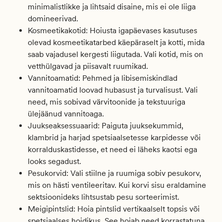
minimalistlikke ja lihtsaid disaine, mis ei ole liiga
domineerivad.
Kosmeetikakotid:
Hoiusta
igapäevases kasutuses
olevad kosmeetikatarbed käepäraselt ja kotti, mida
saab vajadusel kergesti liigutada. Vali kotid, mis on
vetthülgavad ja piisavalt ruumikad.
Vannitoamatid:
Pehmed ja libisemiskindlad
vannitoamatid loovad hubasust ja turvalisust. Vali
need, mis sobivad värvitoonide ja tekstuuriga
ülejäänud vannitoaga.
Juukseaksessuaarid:
Paiguta juuksekummid,
klambrid ja harjad spetsiaalsetesse karpidesse või
korralduskastidesse, et need ei läheks kaotsi ega
looks segadust.
Pesukorvid:
Vali stiilne ja ruumiga sobiv pesukorv,
mis on hästi ventileeritav. Kui korvi sisu eraldamine
sektsioonideks lihtsustab pesu sorteerimist.
Meigipintslid:
Hoia pintslid vertikaalselt topsis või
spetsiaalses hoidikus. See hoiab need korrastatuna,