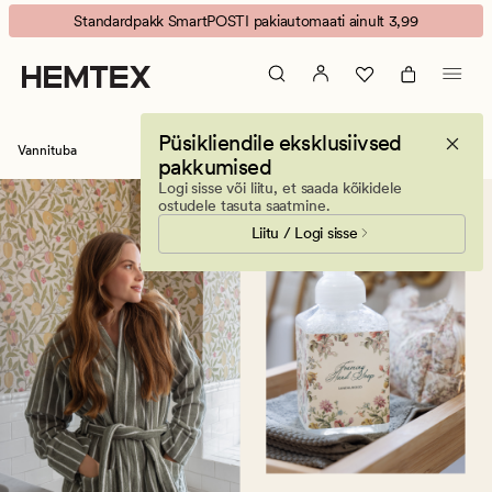
Vannituba
Animated
Standardpakk SmartPOSTI pakiautomaati ainult 3,99
banner.
Press
ESCAPE
to
Püsikliendile eksklusiivsed
pause.
Vannituba
pakkumised
Logi sisse või liitu, et saada kõikidele
ostudele tasuta saatmine.
Liitu / Logi sisse