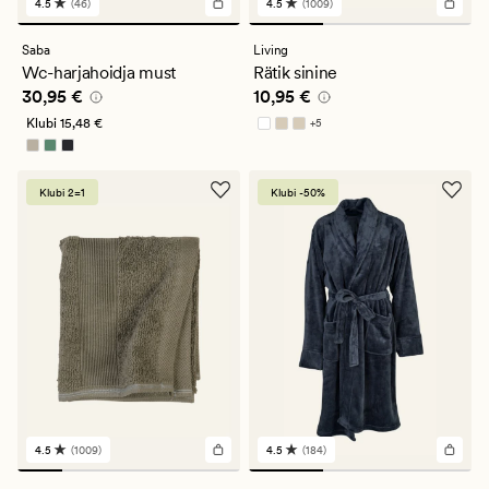
4.5
(46)
4.5
(1009)
46
1009
arvustust
arvustust
keskmise
keskmise
Saba
Living
hinnanguga
hinnanguga
Wc-harjahoidja must
Rätik sinine
4.5
4.5
Pris_ee
30,95 €
Pris_ee
10,95 €
30,95 €
10,95 €
Klubi
15,48 €
+
5
Saadaval rohkemates värvitoonides
Klubi 2=1
Klubi -50%
4.5
(1009)
4.5
(184)
1009
184
arvustust
arvustust