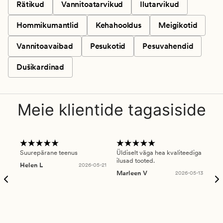
Rätikud
Vannitoatarvikud
Ilutarvikud
Hommikumantlid
Kehahooldus
Meigikotid
Vannitoavaibad
Pesukotid
Pesuvahendid
Dušikardinad
Meie klientide tagasiside
Suurepärane teenus
Üldiselt väga hea kvaliteediga
Ole
ilusad tooted.
kau
Helen L
2026-05-21
puu
Marleen V
2026-05-13
tar
Ree