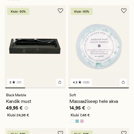
Saadaval rohkemates värvitoonides
Klubi -50%
Klubi -50%
5
(17)
4.5
(133)
17
133
arvustust
arvustust
keskmise
keskmise
Black Marble
Soft
hinnanguga
hinnanguga
Kandik must
Massaažiseep hele akva
5
4.5
Pris_ee
49,95 €
Pris_ee
14,95 €
49,95 €
14,95 €
Klubi
24,98 €
Klubi
7,48 €