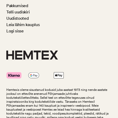
Pakkumised
Telli uudiskiri
Uudistooted
Leia lähim kauplus
Logi sisse
Hemtexis oleme sisustanud kodusid juba aastast 1973 ning nende aastate
jooksul on ettevõte arenenud Põhjamaade juhtivaks
kodutekstiiliettevõtteks.
Sellel teel on ettevõtte tegevuses olnud
inspiratsiooniks kirg kodutekstiilide vastu. Tänaseks on Hemtexil
Põhjamaades enam kui 140 kauplust ja inspireeriv veebipood. Meie
kauplustest ja veebipoest Hemtex.ee leiad hea hinnaga kvaliteetseid
kodutekstiile nagu padjad, tekid, voodipesukomplektid, pleedid, rätikud ja
laudlinad ning palju muudki, millega oma kodust veelgi hubasem teha.