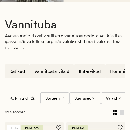
Vannituba
Avasta meie rikkalik stiilsete vannitoatoodete valik ja lisa 
igasse päeva killuke argipäevaluksust. Leiad valikust leiad 
palju erinevaid rätikuid, hommikumantleid, 
Loe rohkem
vannitoatarvikuid ja sisustusaksessuaare. Olgu see siis 
klassikaline elegants või kaasaegne minimalism - meil on 
midagi igale maitsele.
Rätikud
Vannitoatarvikud
Ilutarvikud
Hommiku
Kõik filtrid
Sorteeri
Suurused
Värvid
423 toodet
Uudis
Klubi -50%
Klubi 2=1