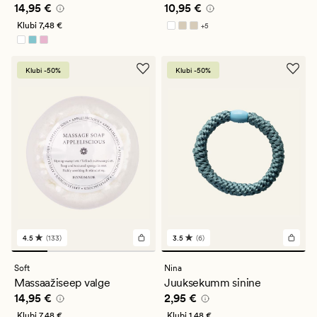
Pris_ee
14,95 €
Pris_ee
10,95 €
14,95 €
10,95 €
Klubi
7,48 €
+
5
Saadaval rohkemates värvitoonides
Klubi -50%
Klubi -50%
4.5
(133)
3.5
(6)
133
6
arvustust
arvustust
keskmise
keskmise
Soft
Nina
hinnanguga
hinnanguga
Massaažiseep valge
Juuksekumm sinine
4.5
3.5
Pris_ee
14,95 €
Pris_ee
2,95 €
14,95 €
2,95 €
Klubi
7,48 €
Klubi
1,48 €