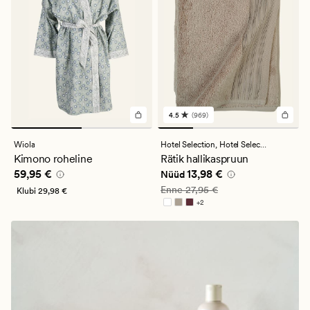
4.5
(969)
969
arvustust
keskmise
Wiola
Hotel Selection,
Hotel Selection
hinnanguga
Kimono roheline
Rätik hallikaspruun
4.5
Pris_ee
59,95 €
Nåværende pris_ee
13,98 €
59,95 €
13,98 €
Nüüd
Vanlig pris_ee
27,95 €
Enne
27,95 €
Klubi
29,98 €
+
2
Saadaval rohkemates värvitoonides