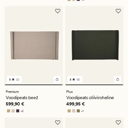
Saadaval rohkemates värvitoonides
5
(2)
5
(8)
2
8
arvustust
arvustust
keskmise
keskmise
Premium
Plus
hinnanguga
hinnanguga
Voodipeats beež
Voodipeats oliiviroheline
5
5
Pris_ee
599,90 €
Pris_ee
499,95 €
599,90 €
499,95 €
+
2
+
1
Saadaval rohkemates värvitoonides
Saadaval rohkemates värvitoonides