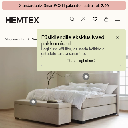
Voodipeatsid
Animated
Standardpakk SmartPOSTI pakiautomaati ainult 3,99
banner.
Press
ESCAPE
to
Püsikliendile eksklusiivsed
pause.
Magamistuba
Voodipeatsid
pakkumised
Logi sisse või liitu, et saada kõikidele
ostudele tasuta saatmine.
Liitu / Logi sisse