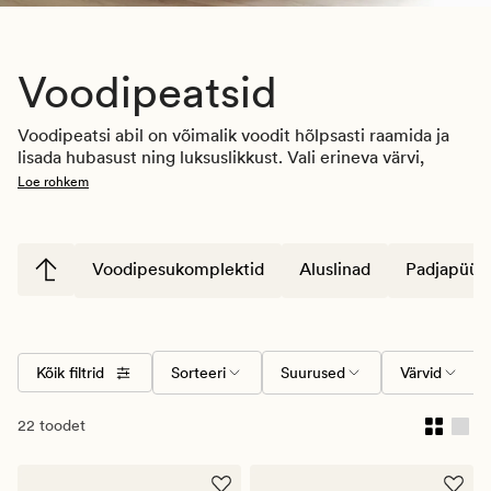
Voodipeatsid
Voodipeatsi abil on võimalik voodit hõlpsasti raamida ja 
lisada hubasust ning luksuslikkust.
Vali erineva värvi, 
suuruse ja mustriga voodipeatsite hulgast, sobita see 
Loe rohkem
oma olemasoleva voodiga või kasuta koos Nordic Resti 
kontinentaalvoodiga. Muuda magamistuba täiuslikuks 
voodi jalutsi ette asetatava stiilse hoiupingiga
, kus on 
praktiline panipaik. 
Voodipesukomplektid
Aluslinad
Padjapüür
Kiire kohaletoimetamine 4-7 tööpäeva jooksul!
Kõik filtrid
Sorteeri
Suurused
Värvid
22 toodet