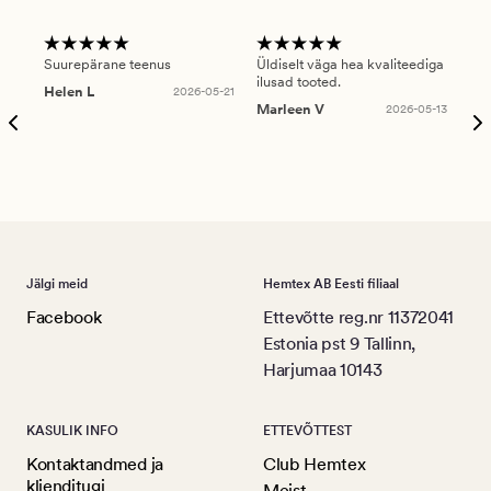
Suurepärane teenus
Üldiselt väga hea kvaliteediga
Ole
ilusad tooted.
kau
Helen L
2026-05-21
puu
Marleen V
2026-05-13
tar
Ree
Jälgi meid
Hemtex AB Eesti filiaal
Facebook
Ettevõtte reg.nr 11372041
Estonia pst 9 Tallinn,
Harjumaa 10143
KASULIK INFO
ETTEVÕTTEST
Kontaktandmed ja
Club Hemtex
klienditugi
Meist