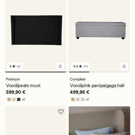
5
(2)
4.5
(17)
2
17
arvustust
arvustust
keskmise
keskmise
Premium
Complete
hinnanguga
hinnanguga
Voodipeats must
Voodipink panipaigaga hall
5
4.5
Pris_ee
599,90 €
Pris_ee
499,95 €
599,90 €
499,95 €
+
2
+
2
Saadaval rohkemates värvitoonides
Saadaval rohkemates värvitoonides