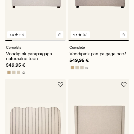
4.5
(17)
4.5
(17)
17
17
arvustust
arvustust
keskmise
keskmise
Complete
Complete
hinnanguga
hinnanguga
Voodipink panipaigaga
Voodipink panipaigaga beež
4.5
4.5
naturaalne toon
Pris_ee
549,95 €
549,95 €
Pris_ee
549,95 €
549,95 €
+
2
Saadaval rohkemates värvitoonides
+
2
Saadaval rohkemates värvitoonides