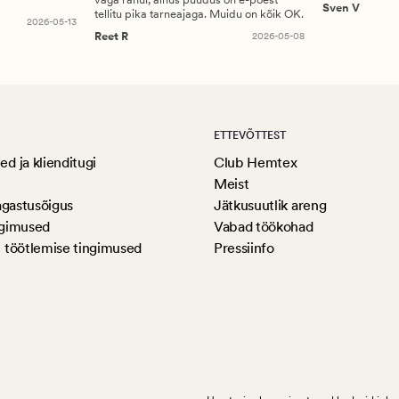
Sven V
tellitu pika tarneajaga. Muidu on kõik OK.
2026-05-13
Reet R
2026-05-08
ETTEVÕTTEST
d ja klienditugi
Club Hemtex
Meist
agastusõigus
Jätkusuutlik areng
ngimused
Vabad töökohad
 töötlemise tingimused
Pressiinfo