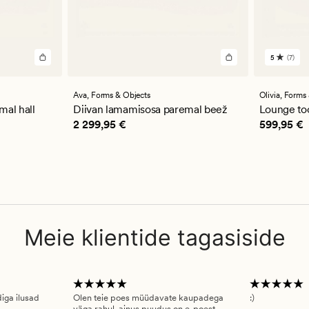
5
(7)
7
arvustu
keskmi
hinnan
Ava,
Forms & Objects
Olivia,
Forms 
5
mal hall
Diivan lamamisosa paremal beež
Lounge to
Pris_ee
2 299,95 €
Pris_ee
59
2 299,95 €
599,95 €
Meie klientide tagasiside
diga ilusad
Olen teie poes müüdavate kaupadega
:)
väga rahul, ainus puudus on e-poest