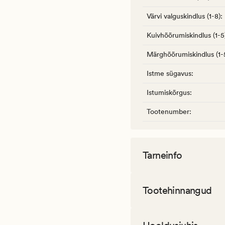
Värvi valguskindlus (1-8)
:
Kuivhõõrumiskindlus (1-5
Märghõõrumiskindlus (1-
Istme sügavus
:
Istumiskõrgus
:
Tootenumber
:
Tarneinfo
Tootehinnangud