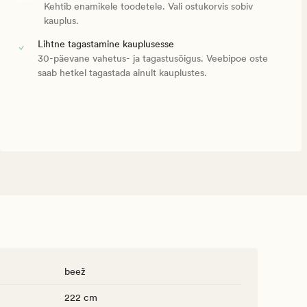
Kehtib enamikele toodetele. Vali ostukorvis sobiv
kauplus.
Lihtne tagastamine kauplusesse
30-päevane vahetus- ja tagastusõigus. Veebipoe oste
saab hetkel tagastada ainult kauplustes.
beež
222 cm