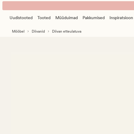
Ava
Animated
diivani
banner.
avatud
Uudistooted
Tooted
Müüduimad
Pakkumised
Inspiratsioon
Press
ots
ESCAPE
vasakul
Mööbel
Diivanid
Diivan etteulatuva
to
beež
pause.