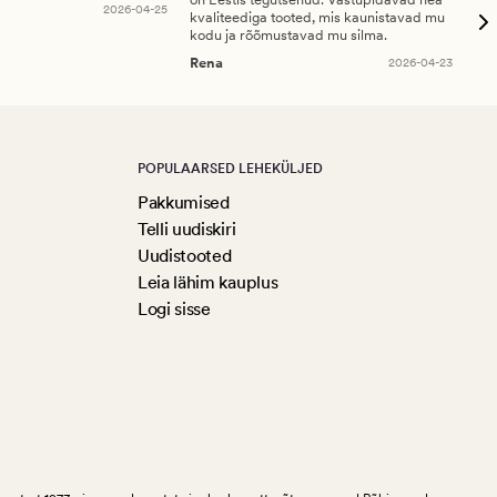
2026-04-25
kvaliteediga tooted, mis kaunistavad mu
ala
kodu ja rõõmustavad mu silma.
An
Rena
2026-04-23
POPULAARSED LEHEKÜLJED
Pakkumised
Telli uudiskiri
Uudistooted
Leia lähim kauplus
Logi sisse