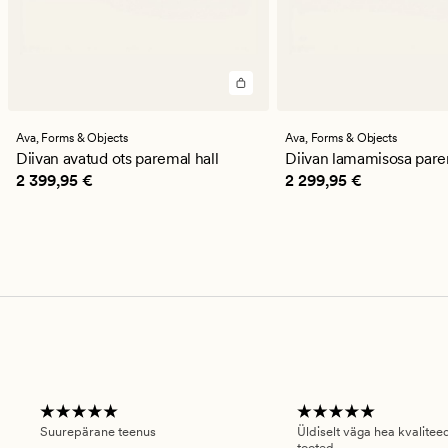
Ava,
Forms & Objects
Ava,
Forms & Objects
Diivan avatud ots paremal hall
Diivan lamamisosa pare
Pris_ee
2 399,95 €
Pris_ee
2 299,95 €
2 399,95 €
2 299,95 €
Suurepärane teenus
Üldiselt väga hea kvalitee
tooted.