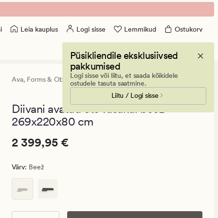
Leia kauplus
Logi sisse
Lemmikud
Ostukorv
i
Püsikliendile eksklusiivsed
pakkumised
Logi sisse või liitu, et saada kõikidele
Ava,
Forms & Objects
0
(0)
0
ostudele tasuta saatmine.
arvustust
Liitu / Logi sisse
keskmise
hinnangug
Diivani avatud ots vasakul beež -
0
269x220x80 cm
Pris_ee
Pris_ee
2 399,95 €
2 399,95 €
2
399,95
Värv
:
Beež
€.
Vanlig
pris_ee
2