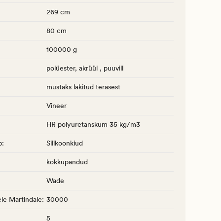
269 cm
80 cm
100000 g
polüester, akrüül , puuvill
mustaks lakitud terasest
Vineer
HR polyuretanskum 35 kg/m3
p
:
Silikoonkiud
kokkupandud
Wade
le Martindale
:
30000
5