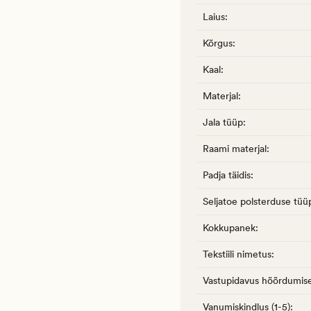
Laius
:
Kõrgus
:
Kaal
:
Materjal
:
Jala tüüp
:
Raami materjal
:
Padja täidis
:
Seljatoe polsterduse tüü
Kokkupanek
:
Tekstiili nimetus
:
Vastupidavus hõõrdumise
Vanumiskindlus (1-5)
: