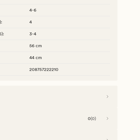
4-6
)
:
4
5)
:
3-4
56 cm
44 cm
208757222210
0
(
0
)