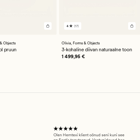
4
(17)
17
st
arvustust
se
keskmise
guga
hinnanguga
& Objects
Olivia,
Forms & Objects
4
ol pruun
3-kohaline diivan naturaalne toon
9,95 €
Pris_ee
1 499,95 €
1 499,95 €
Olen Hemtexi klient oönud seni kuni see
Tar
on Eestis tegutsenud. Vastupidavad hea
abi