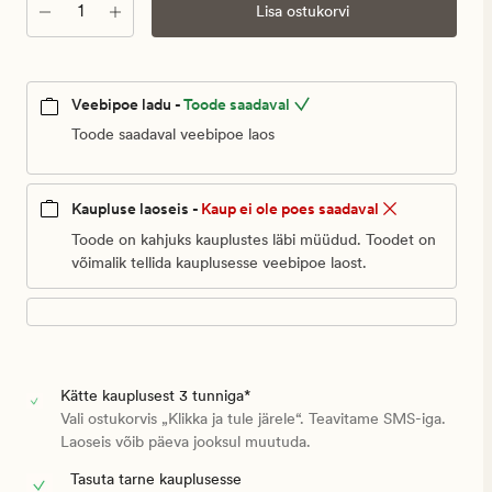
399,95
Kogus
Lisa ostukorvi
€
Veebipoe ladu -
Toode saadaval
Toode saadaval veebipoe laos
Kaupluse laoseis -
Kaup ei ole poes saadaval
Toode on kahjuks kauplustes läbi müüdud. Toodet on
võimalik tellida kauplusesse veebipoe laost.
Kätte kauplusest 3 tunniga*
Vali ostukorvis „Klikka ja tule järele“. Teavitame SMS-iga.
Laoseis võib päeva jooksul muutuda.
Tasuta tarne kauplusesse