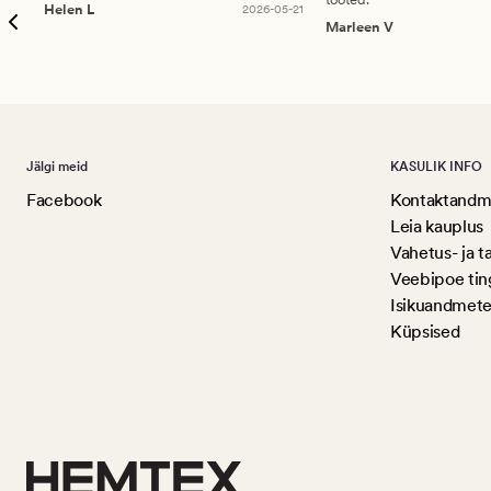
Helen L
2026-05-21
Marleen V
Jälgi meid
KASULIK INFO
Facebook
Kontaktandme
Leia kauplus
Vahetus- ja t
Veebipoe ti
Isikuandmete
Küpsised