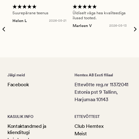
Suurepärane teenus
Üldiselt väga hea kvaliteediga
Ole
ilusad tooted.
kau
Helen L
2026-05-21
puu
Marleen V
2026-05-13
tar
Ree
Jälgi meid
Hemtex AB Eesti filiaal
Facebook
Ettevõtte reg.nr 11372041
Estonia pst 9 Tallinn,
Harjumaa 10143
KASULIK INFO
ETTEVÕTTEST
Kontaktandmed ja
Club Hemtex
klienditugi
Meist