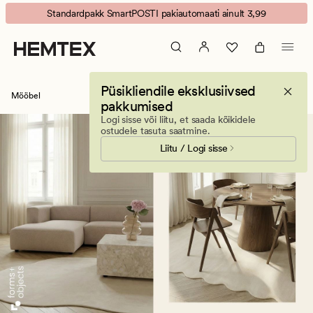
Mööbel
Animated
Standardpakk SmartPOSTI pakiautomaati ainult 3,99
ja
banner.
vaibad-
Press
Hemtex
ESCAPE
|
to
Püsikliendile eksklusiivsed
Kodusisustus
pause.
Mööbel
pakkumised
ja
Logi sisse või liitu, et saada kõikidele
inspiratsioon
ostudele tasuta saatmine.
Liitu / Logi sisse