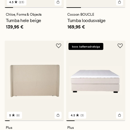
4.5
(23)
23
arvustust
keskmise
Chloe,
Forms & Objects
Cocoon BOUCLE
hinnanguga
Tumba hele beige
Tumba loodusvalge
4.5
Pris_ee
139,95 €
Pris_ee
169,95 €
139,95 €
169,95 €
koos kattemadratsiga
5
(8)
4.5
(3)
8
3
arvustust
arvustust
keskmise
keskmise
Plus
Plus