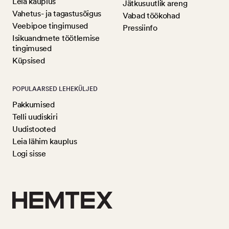
Leia kauplus
Jätkusuutlik areng
Vahetus- ja tagastusõigus
Vabad töökohad
Veebipoe tingimused
Pressiinfo
Isikuandmete töötlemise
tingimused
Küpsised
POPULAARSED LEHEKÜLJED
Pakkumised
Telli uudiskiri
Uudistooted
Leia lähim kauplus
Logi sisse