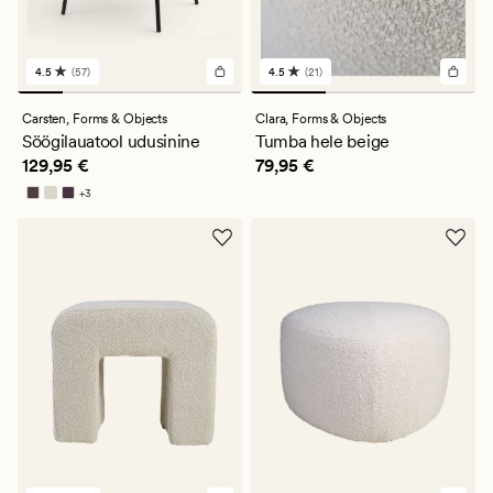
4.5
(57)
4.5
(21)
57
21
arvustust
arvustust
keskmise
keskmise
Carsten,
Forms & Objects
Clara,
Forms & Objects
hinnanguga
hinnanguga
Söögilauatool udusinine
Tumba hele beige
4.5
4.5
Pris_ee
129,95 €
Pris_ee
79,95 €
129,95 €
79,95 €
+
3
Saadaval rohkemates värvitoonides