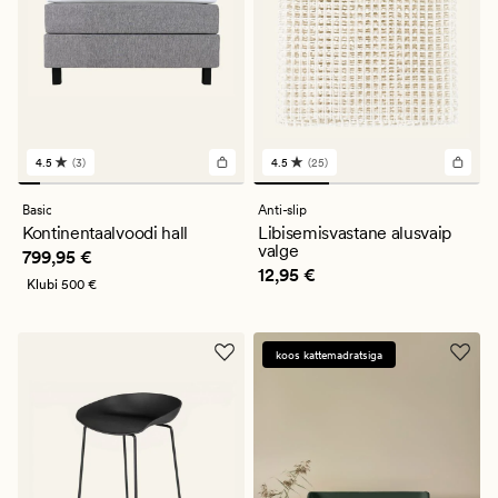
4.5
(3)
4.5
(25)
3
25
arvustust
arvustust
keskmise
keskmise
Basic
Anti-slip
hinnanguga
hinnanguga
Kontinentaalvoodi hall
Libisemisvastane alusvaip
4.5
4.5
valge
Pris_ee
799,95 €
799,95 €
Pris_ee
12,95 €
12,95 €
Klubi
500 €
koos kattemadratsiga