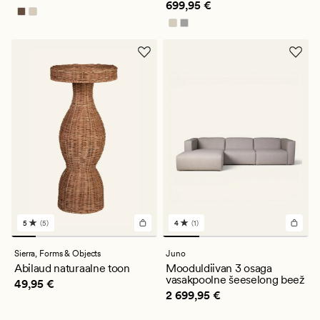
Pris_ee
699,95 €
699,95 €
5
(5)
4
(1)
5
1
arvustust
arvustust
keskmise
keskmise
Sierra,
Forms & Objects
Juno
hinnanguga
hinnanguga
Abilaud naturaalne toon
Mooduldiivan 3 osaga
5
4
vasakpoolne šeeselong beež
Pris_ee
49,95 €
49,95 €
Pris_ee
2 699,95 €
2 699,95 €