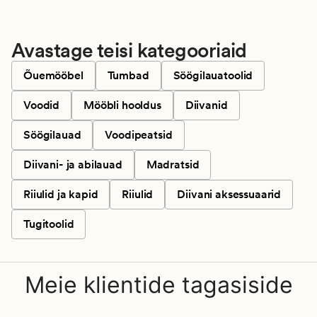
Avastage teisi kategooriaid
Õuemööbel
Tumbad
Söögilauatoolid
Voodid
Mööbli hooldus
Diivanid
Söögilauad
Voodipeatsid
Diivani- ja abilauad
Madratsid
Riiulid ja kapid
Riiulid
Diivani aksessuaarid
Tugitoolid
Meie klientide tagasiside