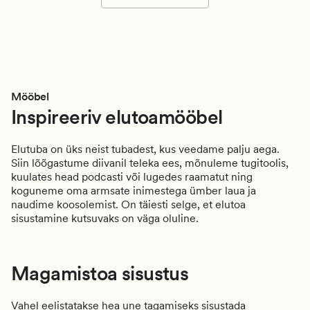
Mööbel
Inspireeriv elutoamööbel
Elutuba on üks neist tubadest, kus veedame palju aega.
Siin lõõgastume diivanil teleka ees, mõnuleme tugitoolis,
kuulates head podcasti või lugedes raamatut ning
koguneme oma armsate inimestega ümber laua ja
naudime koosolemist. On täiesti selge, et elutoa
sisustamine kutsuvaks on väga oluline.
Magamistoa sisustus
Vahel eelistatakse hea une tagamiseks sisustada