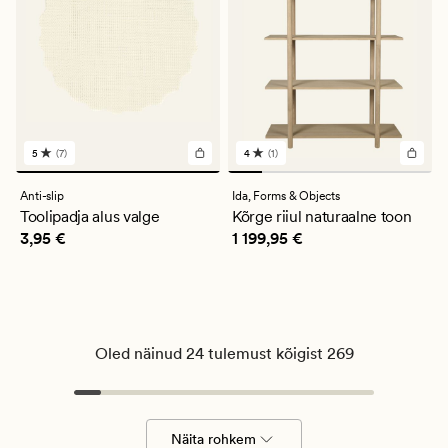
5
(7)
4
(1)
7
1
arvustust
arvustust
keskmise
keskmise
Anti-slip
Ida,
Forms & Objects
hinnanguga
hinnanguga
Toolipadja alus valge
Kõrge riiul naturaalne toon
5
4
Pris_ee
3,95 €
Pris_ee
1 199,95 €
3,95 €
1 199,95 €
Oled näinud 24 tulemust kõigist 269
Näita rohkem