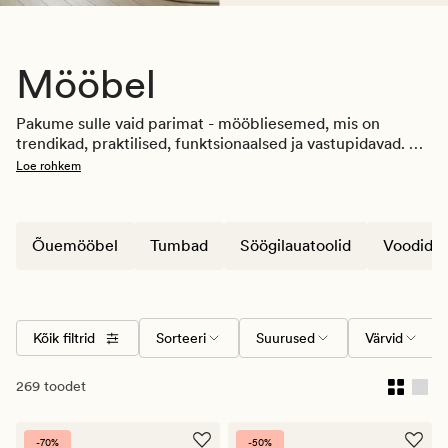
Mööbel
Pakume sulle vaid parimat - mööbliesemed, mis on 
trendikad, praktilised, funktsionaalsed ja vastupidavad. 
Voodid
, 
diivanid
, 
tugitoolid
, 
tumbad
, 
diivanilauad
, 
toolid
, 
Loe rohkem
riiulid
, 
kapid ja kummutid
, 
vaibad
 ning nutikas 
väikemööbel aitavad lihtsalt luua stiilset ja mugavat 
atmosfääri. Kas oled sisustamas oma elu- või 
magamistuba, kööki, esikut, kontorit või õueruumi? Meie 
Õuemööbel
Tumbad
Söögilauatoolid
Voodid
valikust leiad kindlasti midagi sobivat. Avasta uusi 
võimalusi ja leia ideaalsed tooted oma koju.
Kõik filtrid
Sorteeri
Suurused
Värvid
269 toodet
-70%
-50%