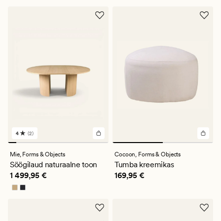
4
(2)
2
arvustust
keskmise
Mie,
Forms & Objects
Cocoon,
Forms & Objects
hinnanguga
Söögilaud naturaalne toon
Tumba kreemikas
4
Pris_ee
1 499,95 €
Pris_ee
169,95 €
1 499,95 €
169,95 €