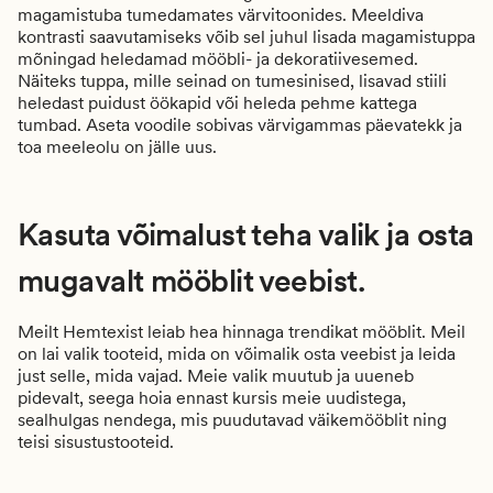
magamistuba tumedamates värvitoonides. Meeldiva
kontrasti saavutamiseks võib sel juhul lisada magamistuppa
mõningad heledamad mööbli- ja dekoratiivesemed.
Näiteks tuppa, mille seinad on tumesinised, lisavad stiili
heledast puidust öökapid või heleda pehme kattega
tumbad. Aseta voodile sobivas värvigammas päevatekk ja
toa meeleolu on jälle uus.
Kasuta võimalust teha valik ja osta
mugavalt mööblit veebist.
Meilt Hemtexist leiab hea hinnaga trendikat mööblit. Meil
on lai valik tooteid, mida on võimalik osta veebist ja leida
just selle, mida vajad. Meie valik muutub ja uueneb
pidevalt, seega hoia ennast kursis meie uudistega,
sealhulgas nendega, mis puudutavad väikemööblit ning
teisi sisustustooteid.