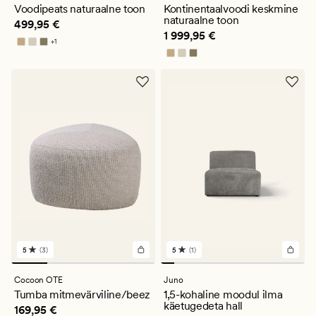
hinnanguga
hinnanguga
Voodipeats naturaalne toon
Kontinentaalvoodi keskmine
5
4.5
naturaalne toon
Pris_ee
499,95 €
499,95 €
Pris_ee
1 999,95 €
1 999,95 €
+
1
Saadaval rohkemates värvitoonides
5
(3)
5
(1)
3
1
arvustust
arvustust
keskmise
keskmise
Cocoon OTE
Juno
hinnanguga
hinnanguga
Tumba mitmevärviline/beez
1,5-kohaline moodul ilma
5
5
käetugedeta hall
Pris_ee
169,95 €
169,95 €