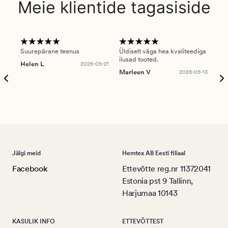
Meie klientide tagasiside
Suurepärane teenus
Üldiselt väga hea kvaliteediga
Ole
ilusad tooted.
kau
Helen L
2026-05-21
puu
Marleen V
2026-05-13
tar
Ree
Jälgi meid
Hemtex AB Eesti filiaal
Facebook
Ettevõtte reg.nr 11372041
Estonia pst 9 Tallinn,
Harjumaa 10143
KASULIK INFO
ETTEVÕTTEST