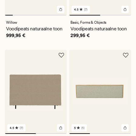
4.5
(7)
7
arvustust
keskmise
Willow
Basic,
Forms & Objects
hinnanguga
Voodipeats naturaalne toon
Voodipeats naturaalne toon
4.5
Pris_ee
999,95 €
Pris_ee
299,95 €
999,95 €
299,95 €
4.5
(7)
5
(1)
7
1
arvustust
arvustust