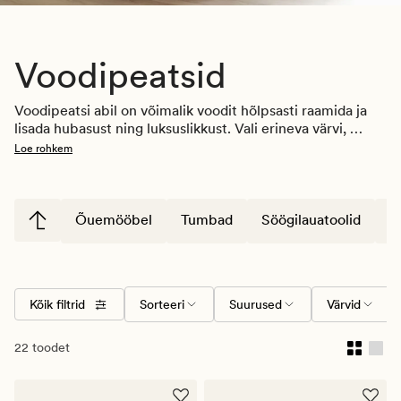
Voodipeatsid
Voodipeatsi abil on võimalik voodit hõlpsasti raamida ja 
lisada hubasust ning luksuslikkust.
Vali erineva värvi, 
suuruse ja mustriga voodipeatsite hulgast, sobita see 
Loe rohkem
oma olemasoleva voodiga või kasuta koos Nordic Resti 
kontinentaalvoodiga. Muuda magamistuba täiuslikuks 
voodi jalutsi ette asetatava stiilse hoiupingiga
, kus on 
praktiline panipaik. 
Õuemööbel
Tumbad
Söögilauatoolid
V
Kõik filtrid
Sorteeri
Suurused
Värvid
22 toodet