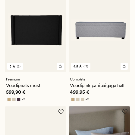
5
(2)
4.5
(17)
2
17
arvustust
arvustust
keskmise
keskmise
Premium
Complete
hinnanguga
hinnanguga
Voodipeats must
Voodipink panipaigaga hall
5
4.5
Pris_ee
599,90 €
Pris_ee
499,95 €
599,90 €
499,95 €
+
2
+
2
Saadaval rohkemates värvitoonides
Saadaval rohkemates värvitoonides