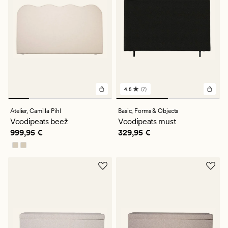
4.5
(7)
7
arvustust
keskmise
Atelier,
Camilla Pihl
Basic,
Forms & Objects
hinnanguga
Voodipeats beež
Voodipeats must
4.5
Pris_ee
999,95 €
Pris_ee
329,95 €
999,95 €
329,95 €