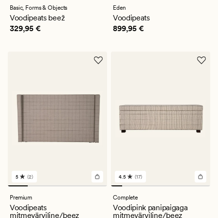
keskmise
keskmise
Basic,
Forms & Objects
Eden
hinnanguga
hinnanguga
Voodipeats beež
Voodipeats
4.5
5
Pris_ee
329,95 €
Pris_ee
899,95 €
329,95 €
899,95 €
5
(2)
4.5
(17)
2
17
arvustust
arvustust
keskmise
keskmise
Premium
Complete
hinnanguga
hinnanguga
Voodipeats
Voodipink panipaigaga
5
4.5
mitmevärviline/beez
mitmevärviline/beez