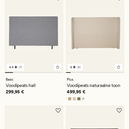
4.5
(7)
5
(8)
7
8
arvustust
arvustust
keskmise
keskmise
Basic
Plus
hinnanguga
hinnanguga
Voodipeats hall
Voodipeats naturaalne toon
4.5
5
Pris_ee
299,95 €
Pris_ee
499,95 €
299,95 €
499,95 €
+
1
Saadaval rohkemates värvitoonides