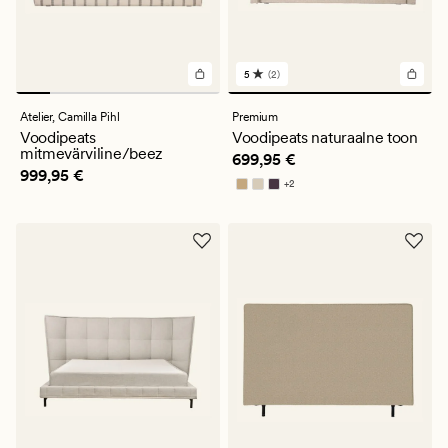
5
(2)
2
arvustust
keskmise
Atelier,
Camilla Pihl
Premium
hinnanguga
Voodipeats
Voodipeats naturaalne toon
5
mitmevärviline/beez
Pris_ee
699,95 €
699,95 €
Pris_ee
999,95 €
999,95 €
+
2
Saadaval rohkemates värvitoonides