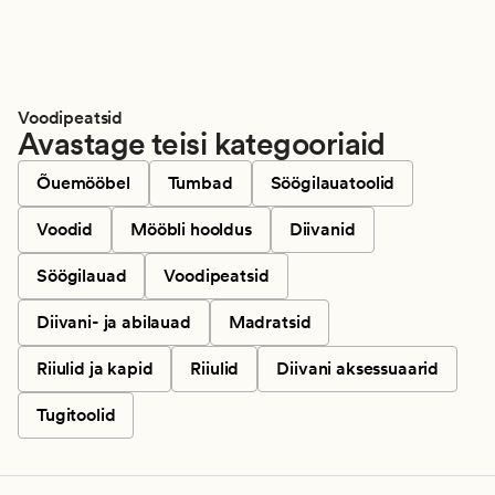
Voodipeatsid
Avastage teisi kategooriaid
Õuemööbel
Tumbad
Söögilauatoolid
Voodid
Mööbli hooldus
Diivanid
Söögilauad
Voodipeatsid
Diivani- ja abilauad
Madratsid
Riiulid ja kapid
Riiulid
Diivani aksessuaarid
Tugitoolid