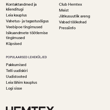
Kontaktandmed ja
Club Hemtex
klienditugi
Meist
Leia kauplus
Jätkusuutlik areng
Vahetus- ja tagastusõigus
Vabad töökohad
Veebipoe tingimused
Pressiinfo
Isikuandmete töötlemise
tingimused
Küpsised
POPULAARSED LEHEKÜLJED
Pakkumised
Telli uudiskiri
Uudistooted
Leia lähim kauplus
Logi sisse