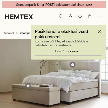
Voodipeatsid
Animated
Standardpakk SmartPOSTI pakiautomaati ainult 3,99
banner.
Press
ESCAPE
to
Püsikliendile eksklusiivsed
pause.
Mööbel
Voodipeatsid
pakkumised
Logi sisse või liitu, et saada kõikidele
ostudele tasuta saatmine.
Liitu / Logi sisse