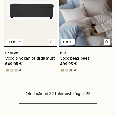
4.5
(17)
5
(8)
17
8
arvustust
arvustust
keskmise
keskmise
Complete
Plus
hinnanguga
hinnanguga
Voodipink panipaigaga must
Voodipeats beež
4.5
5
Pris_ee
549,95 €
Pris_ee
499,95 €
549,95 €
499,95 €
+
2
+
1
Saadaval rohkemates värvitoonides
Saadaval rohkemates värvitoonides
Oled näinud 22 tulemust kõigist 22