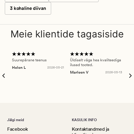
3 kohaline diivan
Meie klientide tagasiside
Suurepärane teenus
Üldiselt väga hea kvaliteediga
Ole
ilusad tooted.
kau
Helen L
2026-05-21
puu
Marleen V
2026-05-13
tar
Ree
Jälgi meid
KASULIK INFO
Facebook
Kontaktandmed ja