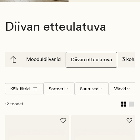
Diivan etteulatuva
Mooduldiivanid
3 kohali
Diivan etteulatuva
Kõik filtrid
Sorteeri
Suurused
Värvid
12 toodet