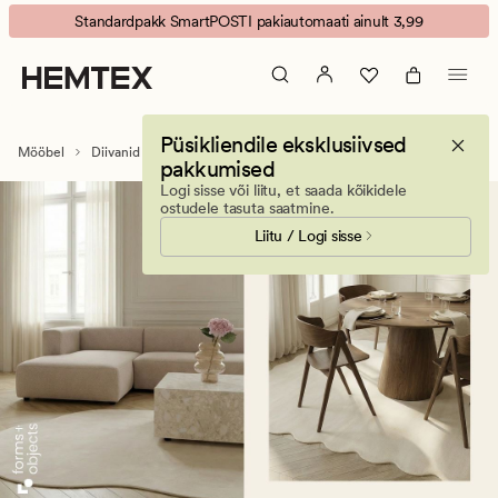
Diivan
Animated
Standardpakk SmartPOSTI pakiautomaati ainult 3,99
etteulatuva
banner.
Press
ESCAPE
to
Püsikliendile eksklusiivsed
pause.
Mööbel
Diivanid
Diivan etteulatuva
pakkumised
Logi sisse või liitu, et saada kõikidele
ostudele tasuta saatmine.
Liitu / Logi sisse