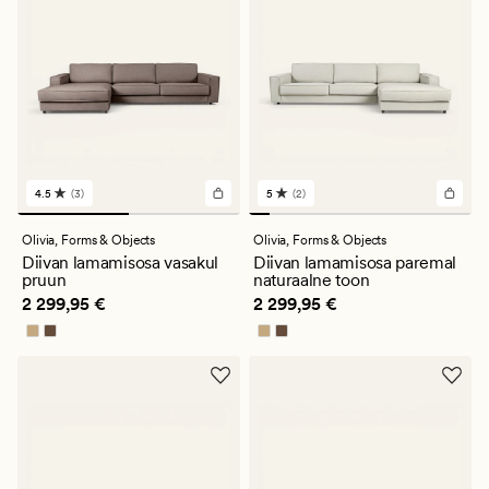
4.5
(3)
5
(2)
3
2
arvustust
arvustust
keskmise
keskmise
Olivia,
Forms & Objects
Olivia,
Forms & Objects
hinnanguga
hinnanguga
Diivan lamamisosa vasakul
Diivan lamamisosa paremal
4.5
5
pruun
naturaalne toon
Pris_ee
2 299,95 €
Pris_ee
2 299,95 €
2 299,95 €
2 299,95 €