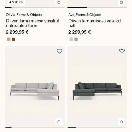
4.5
(3)
3
arvustust
keskmise
Olivia,
Forms & Objects
Ava,
Forms & Objects
hinnanguga
Diivan lamamisosa vasakul
Diivan lamamisosa vasakul
4.5
naturaalne toon
hall
Pris_ee
2 299,95 €
Pris_ee
2 299,95 €
2 299,95 €
2 299,95 €