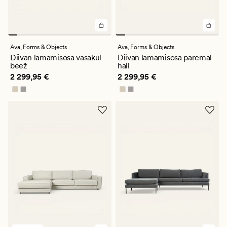
Ava,
Forms & Objects
Ava,
Forms & Objects
Diivan lamamisosa vasakul
Diivan lamamisosa paremal
beež
hall
Pris_ee
2 299,95 €
Pris_ee
2 299,95 €
2 299,95 €
2 299,95 €