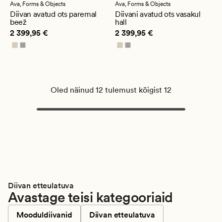
Ava,
Forms & Objects
Ava,
Forms & Objects
Diivan avatud ots paremal
Diivani avatud ots vasakul
beež
hall
Pris_ee
2 399,95 €
Pris_ee
2 399,95 €
2 399,95 €
2 399,95 €
Oled näinud 12 tulemust kõigist 12
Diivan etteulatuva
Avastage teisi kategooriaid
Mooduldiivanid
Diivan etteulatuva