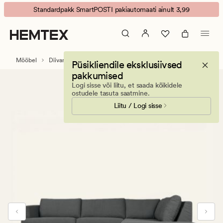
Ava
Animated
Standardpakk SmartPOSTI pakiautomaati ainult 3,99
diivan
banner.
avatud
Press
ots
ESCAPE
paremal
to
Mööbel
Diivanid
Diivan etteulatuva
Püsikliendile eksklusiivsed
hall
pause.
pakkumised
Logi sisse või liitu, et saada kõikidele
ostudele tasuta saatmine.
Liitu / Logi sisse