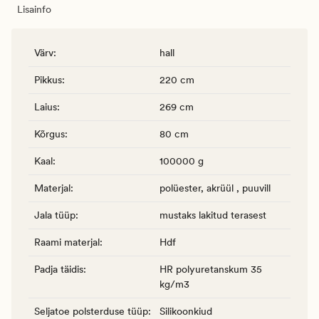
Lisainfo
Värv
:
hall
Pikkus
:
220 cm
Laius
:
269 cm
Kõrgus
:
80 cm
Kaal
:
100000 g
Materjal
:
polüester, akrüül , puuvill
Jala tüüp
:
mustaks lakitud terasest
Raami materjal
:
Hdf
Padja täidis
:
HR polyuretanskum 35
kg/m3
Seljatoe polsterduse tüüp
:
Silikoonkiud