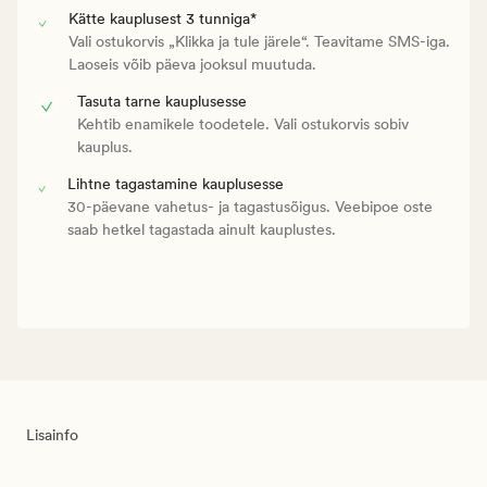
Kätte kauplusest 3 tunniga*
Vali ostukorvis „Klikka ja tule järele“. Teavitame SMS-iga.
Laoseis võib päeva jooksul muutuda.
Tasuta tarne kauplusesse
Kehtib enamikele toodetele. Vali ostukorvis sobiv
kauplus.
Lihtne tagastamine kauplusesse
30-päevane vahetus- ja tagastusõigus. Veebipoe oste
saab hetkel tagastada ainult kauplustes.
Lisainfo