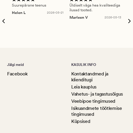
Suurepärane teenus
Üldiselt väga hea kvaliteediga
Ole
ilusad tooted.
kau
Helen L
2026-05-21
puu
Marleen V
2026-05-13
tar
Ree
Jälgi meid
KASULIK INFO
Facebook
Kontaktandmed ja
klienditugi
Leia kauplus
Vahetus- ja tagastusõigus
Veebipoe tingimused
Isikuandmete töötlemise
tingimused
Küpsised