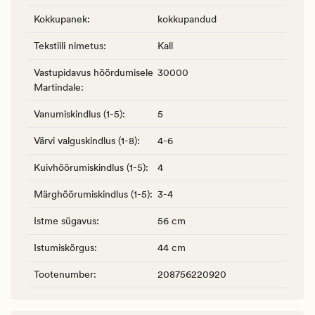
Kokkupanek
:
kokkupandud
Tekstiili nimetus
:
Kall
Vastupidavus hõõrdumisele
30000
Martindale
:
Vanumiskindlus (1-5)
:
5
Värvi valguskindlus (1-8)
:
4-6
Kuivhõõrumiskindlus (1-5)
:
4
Märghõõrumiskindlus (1-5)
:
3-4
Istme sügavus
:
56 cm
Istumiskõrgus
:
44 cm
Tootenumber
:
208756220920