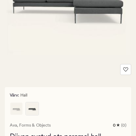
Värv
:
Hall
Ava,
Forms & Objects
0
(0)
0
arvustust