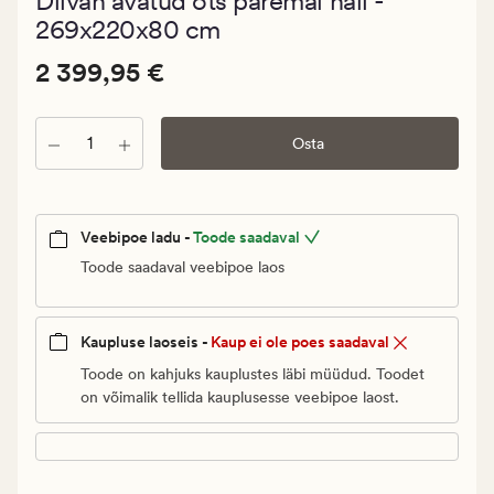
Diivan avatud ots paremal hall -
keskmise
hinnangug
269x220x80 cm
0
Pris_ee
Pris_ee
2 399,95 €
2 399,95 €
2
399,95
Kogus
€.
Osta
Vanlig
pris_ee
2
Veebipoe ladu -
Toode saadaval
399,95
Toode saadaval veebipoe laos
€
Kaupluse laoseis -
Kaup ei ole poes saadaval
Toode on kahjuks kauplustes läbi müüdud. Toodet
on võimalik tellida kauplusesse veebipoe laost.