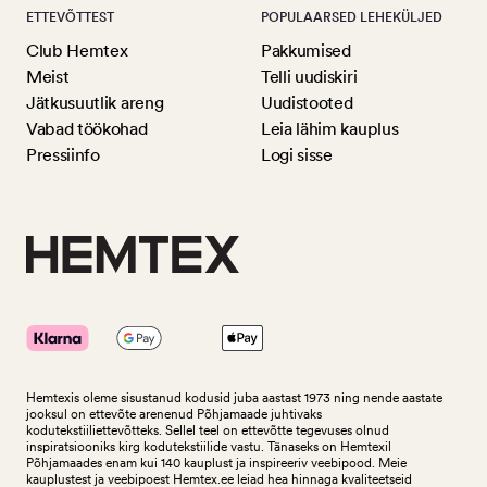
ETTEVÕTTEST
POPULAARSED LEHEKÜLJED
Club Hemtex
Pakkumised
Meist
Telli uudiskiri
Jätkusuutlik areng
Uudistooted
Vabad töökohad
Leia lähim kauplus
Pressiinfo
Logi sisse
Hemtexis oleme sisustanud kodusid juba aastast 1973 ning nende aastate
jooksul on ettevõte arenenud Põhjamaade juhtivaks
kodutekstiiliettevõtteks.
Sellel teel on ettevõtte tegevuses olnud
inspiratsiooniks kirg kodutekstiilide vastu. Tänaseks on Hemtexil
Põhjamaades enam kui 140 kauplust ja inspireeriv veebipood. Meie
kauplustest ja veebipoest Hemtex.ee leiad hea hinnaga kvaliteetseid