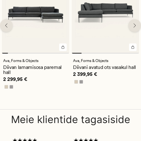
Ava,
Forms & Objects
Ava,
Forms & Objects
Diivan lamamisosa paremal
Diivani avatud ots vasakul hall
hall
Pris_ee
2 399,95 €
2 399,95 €
Pris_ee
2 299,95 €
2 299,95 €
Meie klientide tagasiside