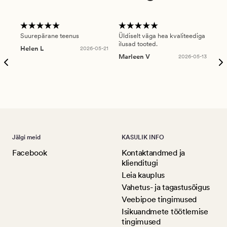
Suurepärane teenus
Üldiselt väga hea kvaliteediga
Ole
ilusad tooted.
kau
Helen L
2026-05-21
puu
Marleen V
2026-05-13
tar
Ree
Jälgi meid
KASULIK INFO
Facebook
Kontaktandmed ja
klienditugi
Leia kauplus
Vahetus- ja tagastusõigus
Veebipoe tingimused
Isikuandmete töötlemise
tingimused