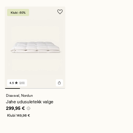
Klubi -50%
4.5
(23)
23
arvustust
keskmise
Disa sval,
Nordun
hinnanguga
Jahe udusuletekk valge
4.5
Pris_ee
299,95 €
299,95 €
Klubi
149,98 €