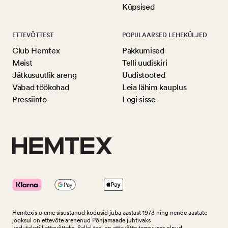
Küpsised
ETTEVÕTTEST
POPULAARSED LEHEKÜLJED
Club Hemtex
Pakkumised
Meist
Telli uudiskiri
Jätkusuutlik areng
Uudistooted
Vabad töökohad
Leia lähim kauplus
Pressiinfo
Logi sisse
Hemtexis oleme sisustanud kodusid juba aastast 1973 ning nende aastate
jooksul on ettevõte arenenud Põhjamaade juhtivaks