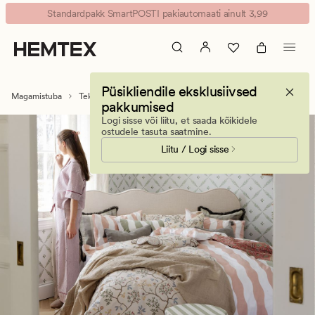
Sule-
Animated
Standardpakk SmartPOSTI pakiautomaati ainult 3,99
ja
banner.
udusuletekid
Press
-
ESCAPE
Hemtex
to
Püsikliendile eksklusiivsed
|
pause.
Magamistuba
Tekid
Udusule- ja suletekid
pakkumised
Kodusisustus
Logi sisse või liitu, et saada kõikidele
ja
ostudele tasuta saatmine.
inspiratsioon
Liitu / Logi sisse