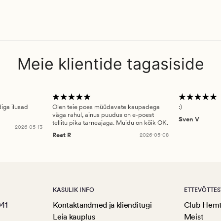
Meie klientide tagasiside
diga ilusad
Olen teie poes müüdavate kaupadega
:)
väga rahul, ainus puudus on e-poest
Sven V
tellitu pika tarneajaga. Muidu on kõik OK.
2026-05-13
Reet R
2026-05-08
KASULIK INFO
ETTEVÕTTES
041
Kontaktandmed ja klienditugi
Club Hem
Leia kauplus
Meist