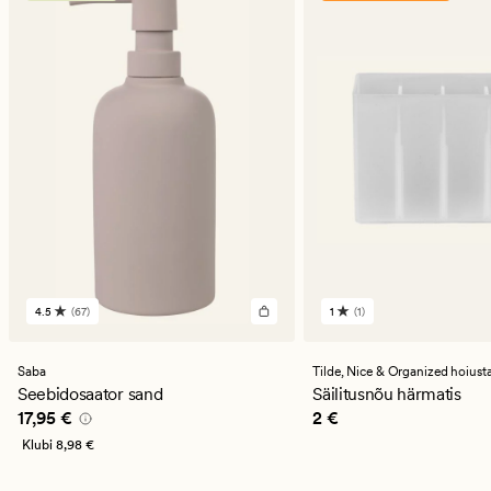
4.5
(67)
1
(1)
67
1
arvustust
arvustust
keskmise
keskmise
hinnanguga
hinnanguga
Saba
Tilde,
Nice & Organized hoiustamist
4.5
1
Seebidosaator sand
Säilitusnõu härmatis
Pris_ee
17,95 €
Pris_ee
2 €
17,95 €
2 €
Klubi
8,98 €