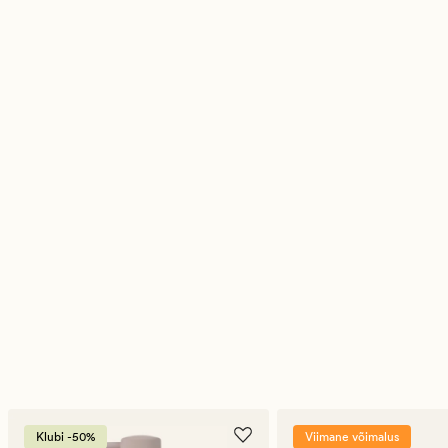
Klubi -50%
Viimane võimalus