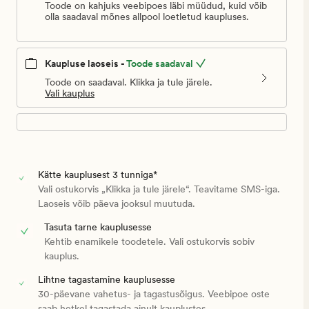
Toode on kahjuks veebipoes läbi müüdud, kuid võib
olla saadaval mõnes allpool loetletud kaupluses.
Kaupluse laoseis -
Toode saadaval
Toode on saadaval. Klikka ja tule järele.
Vali kauplus
Kätte kauplusest 3 tunniga*
Vali ostukorvis „Klikka ja tule järele“. Teavitame SMS-iga.
Laoseis võib päeva jooksul muutuda.
Tasuta tarne kauplusesse
Kehtib enamikele toodetele. Vali ostukorvis sobiv
kauplus.
Lihtne tagastamine kauplusesse
30-päevane vahetus- ja tagastusõigus. Veebipoe oste
saab hetkel tagastada ainult kauplustes.