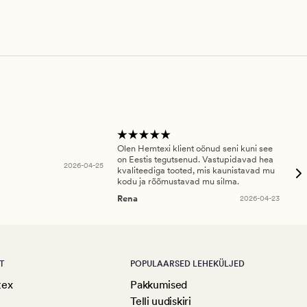
Olen Hemtexi klient oönud seni kuni see
Tar
on Eestis tegutsenud. Vastupidavad hea
abi
2026-04-25
kvaliteediga tooted, mis kaunistavad mu
ala
kodu ja rõõmustavad mu silma.
An
Rena
2026-04-23
T
POPULAARSED LEHEKÜLJED
tex
Pakkumised
Telli uudiskiri