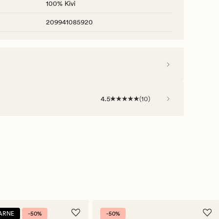
100% Kivi
209941085920
4.5
(
10
)
ARNE
-50%
-50%