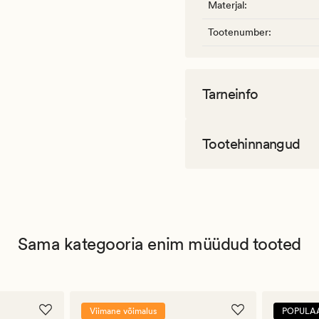
Materjal
:
Tootenumber
:
Tarneinfo
Tootehinnangud
Sama kategooria enim müüdud tooted
Viimane võimalus
POPULA