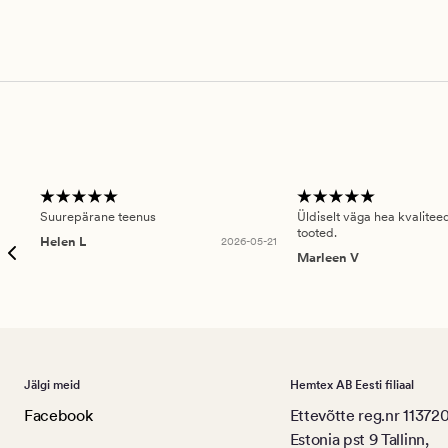
Suurepärane teenus
Üldiselt väga hea kvalitee
tooted.
Helen L
2026-05-21
Marleen V
Jälgi meid
Hemtex AB Eesti filiaal
Facebook
Ettevõtte reg.nr 11372
Estonia pst 9 Tallinn,