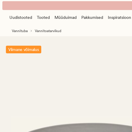
Cera
Animated
seebialus
banner.
hall
Uudistooted
Tooted
Müüduimad
Pakkumised
Inspiratsioon
Press
ESCAPE
Vannituba
Vannitoatarvikud
to
pause.
Viimane võimalus