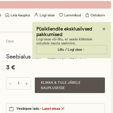
Leia kauplus
Logi sisse
Lemmikud
Ostukorv
i
Püsikliendile eksklusiivsed
pakkumised
Logi sisse või liitu, et saada kõikidele
Cera
4.5
(10)
10
ostudele tasuta saatmine.
arvustust
Liitu / Logi sisse
keskmise
hinnanguga
Seebialus hall - 12,2x8,5x2,5 cm
4.5
Pris_ee
Pris_ee
3 €
3 €
3
€.
KLIKKA & TULE JÄRELE
Kogus
Vanlig
KAUPLUSESSE
pris_ee
3
€
Veebipoe ladu -
Laost otsas