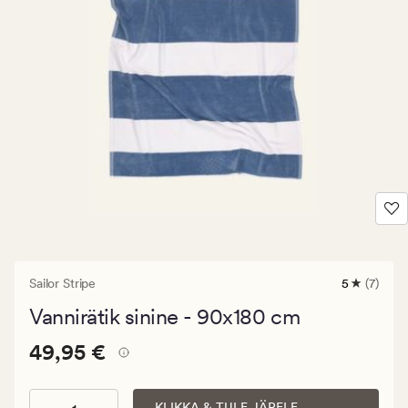
Sailor Stripe
5
(7)
7
arvustust
Vannirätik sinine - 90x180 cm
keskmise
hinnangu
Pris_ee
Pris_ee
49,95 €
5
49,95 €
49,95
€.
KLIKKA & TULE JÄRELE