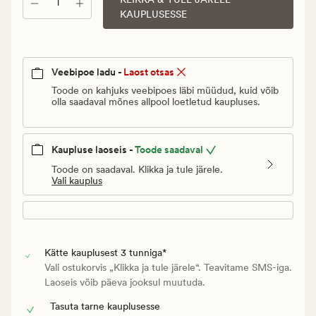
Kogus
Vanlig
KAUPLUSESSE
pris_ee
49,95
€
Veebipoe ladu -
Laost otsas
Toode on kahjuks veebipoes läbi müüdud, kuid võib
olla saadaval mõnes allpool loetletud kaupluses.
Kaupluse laoseis -
Toode saadaval
Toode on saadaval. Klikka ja tule järele.
Vali kauplus
Kätte kauplusest 3 tunniga*
Vali ostukorvis „Klikka ja tule järele“. Teavitame SMS-iga.
Laoseis võib päeva jooksul muutuda.
Tasuta tarne kauplusesse