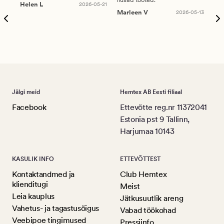
Helen L
2026-05-21
puu
Marleen V
2026-05-13
tar
Ree
Jälgi meid
Hemtex AB Eesti filiaal
Facebook
Ettevõtte reg.nr 11372041
Estonia pst 9 Tallinn,
Harjumaa 10143
KASULIK INFO
ETTEVÕTTEST
Kontaktandmed ja
Club Hemtex
klienditugi
Meist
Leia kauplus
Jätkusuutlik areng
Vahetus- ja tagastusõigus
Vabad töökohad
Veebipoe tingimused
Pressiinfo