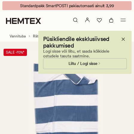
Sailor
Animated
Standardpakk SmartPOSTI pakiautomaati ainult 3,99
Stripe
banner.
vannirätik
Press
sinine
ESCAPE
to
Vannituba
Rätikud
Rannarätikud
Püsikliendile eksklusiivsed
pause.
pakkumised
Logi sisse või liitu, et saada kõikidele
SALE -70%*
ostudele tasuta saatmine.
Liitu / Logi sisse