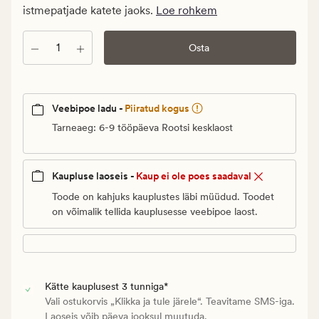
Vanlig
istmepatjade katete jaoks.
Loe rohkem
pris_ee
299,95
Kogus
Osta
€
Veebipoe ladu -
Piiratud kogus
Tarneaeg: 6-9 tööpäeva Rootsi kesklaost
Kaupluse laoseis -
Kaup ei ole poes saadaval
Toode on kahjuks kauplustes läbi müüdud. Toodet
on võimalik tellida kauplusesse veebipoe laost.
Kätte kauplusest 3 tunniga*
Vali ostukorvis „Klikka ja tule järele“. Teavitame SMS-iga.
Laoseis võib päeva jooksul muutuda.