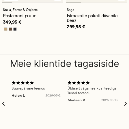
arvustust
keskmise
Stella,
Forms & Objects
Saga
hinnanguga
Postament pruun
Istmekatte pakett diivanile
4
beež
Pris_ee
349,95 €
349,95 €
Pris_ee
299,95 €
299,95 €
Meie klientide tagasiside
Suurepärane teenus
Üldiselt väga hea kvaliteediga
Ole
ilusad tooted.
kau
Helen L
2026-05-21
puu
Marleen V
2026-05-13
tar
Ree