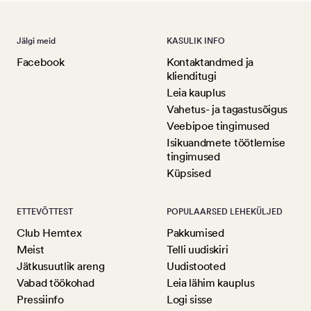
Jälgi meid
KASULIK INFO
Facebook
Kontaktandmed ja
klienditugi
Leia kauplus
Vahetus- ja tagastusõigus
Veebipoe tingimused
Isikuandmete töötlemise
tingimused
Küpsised
ETTEVÕTTEST
POPULAARSED LEHEKÜLJED
Club Hemtex
Pakkumised
Meist
Telli uudiskiri
Jätkusuutlik areng
Uudistooted
Vabad töökohad
Leia lähim kauplus
Pressiinfo
Logi sisse