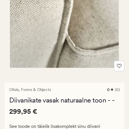
Olivia,
Forms & Objects
0
(0)
0
arvustust
Diivanikate vasak naturaalne toon - -
keskmise
hinnangug
Pris_ee
Pris_ee
299,95 €
0
299,95 €
299,95
€.
See toode on täielik lisakomplekt sinu diivani