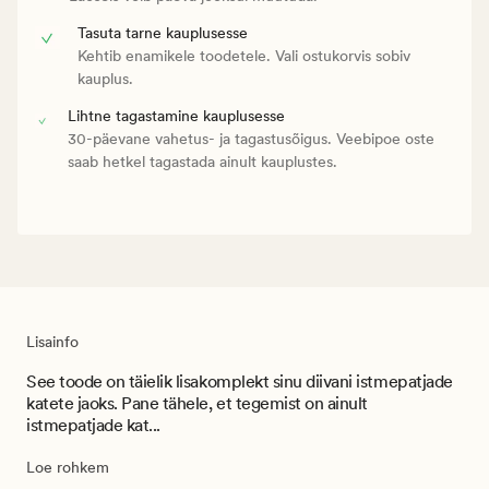
Tasuta tarne kauplusesse
Kehtib enamikele toodetele. Vali ostukorvis sobiv
kauplus.
Lihtne tagastamine kauplusesse
30-päevane vahetus- ja tagastusõigus. Veebipoe oste
saab hetkel tagastada ainult kauplustes.
Lisainfo
See toode on täielik lisakomplekt sinu diivani istmepatjade
katete jaoks. Pane tähele, et tegemist on ainult
istmepatjade kat...
Loe rohkem