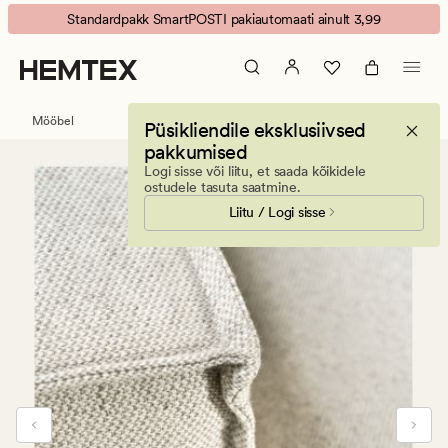
Olivia
Animated
Standardpakk SmartPOSTI pakiautomaati ainult 3,99
diivanikate
banner.
vasak
Press
naturaalne
ESCAPE
toon
to
Mööbel
Püsikliendile eksklusiivsed
pause.
pakkumised
Logi sisse või liitu, et saada kõikidele
ostudele tasuta saatmine.
Liitu / Logi sisse