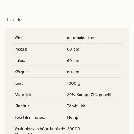
Lisainfo
Värv
:
naturaalne toon
Pikkus
:
60 cm
Laius
:
60 cm
Kõrgus
:
60 cm
Kaal
:
1000 g
Materjal
:
29% Kanep, 71% puuvill
Kinnitus
:
Tõmblukk
Tekstiili nimetus
:
Hemp
Vastupidavus hõõrdumisele
20000