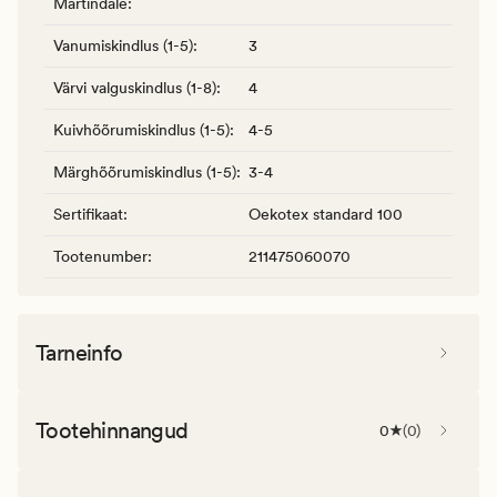
Martindale
:
Vanumiskindlus (1-5)
:
3
Värvi valguskindlus (1-8)
:
4
Kuivhõõrumiskindlus (1-5)
:
4-5
Märghõõrumiskindlus (1-5)
:
3-4
Sertifikaat
:
Oekotex standard 100
Tootenumber
:
211475060070
Tarneinfo
Tootehinnangud
0
(
0
)