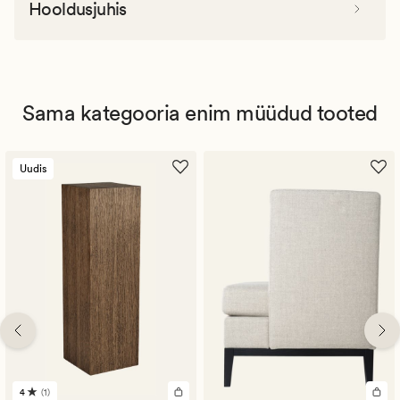
Hooldusjuhis
Sama kategooria enim müüdud tooted
Uudis
4
(1)
1