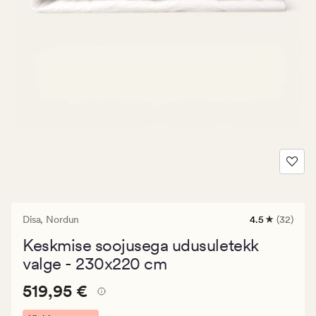
Disa,
Nordun
4.5
(32)
32
arvustust
Keskmise soojusega udusuletekk
keskmise
hinnanguga
valge - 230x220 cm
4.5
Pris_ee
Pris_ee
519,95 €
519,95 €
519,95