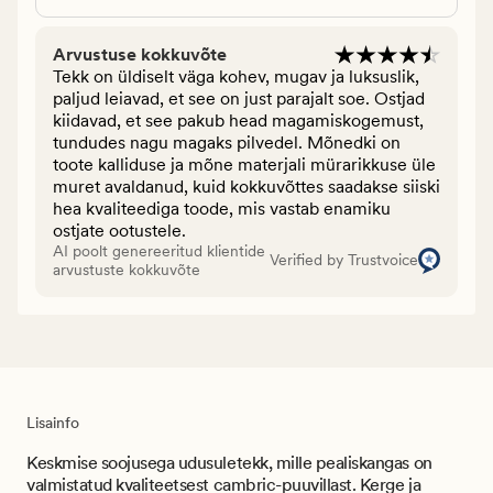
Arvustuse kokkuvõte
Tekk on üldiselt väga kohev, mugav ja luksuslik,
paljud leiavad, et see on just parajalt soe. Ostjad
kiidavad, et see pakub head magamiskogemust,
tundudes nagu magaks pilvedel. Mõnedki on
toote kalliduse ja mõne materjali mürarikkuse üle
muret avaldanud, kuid kokkuvõttes saadakse siiski
hea kvaliteediga toode, mis vastab enamiku
ostjate ootustele.
AI poolt genereeritud klientide
Verified by Trustvoice
arvustuste kokkuvõte
Lisainfo
Keskmise soojusega udusuletekk, mille pealiskangas on
valmistatud kvaliteetsest cambric-puuvillast. Kerge ja