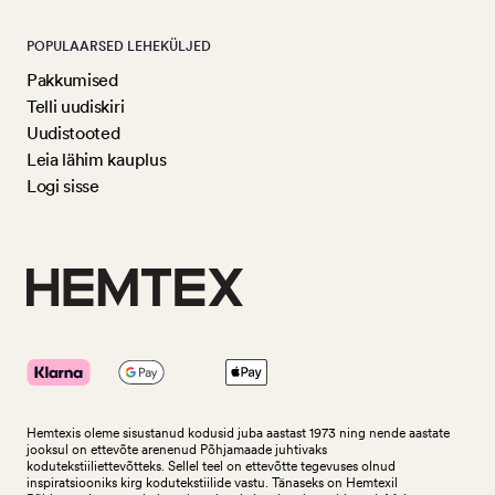
POPULAARSED LEHEKÜLJED
Pakkumised
Telli uudiskiri
Uudistooted
Leia lähim kauplus
Logi sisse
Hemtexis oleme sisustanud kodusid juba aastast 1973 ning nende aastate
jooksul on ettevõte arenenud Põhjamaade juhtivaks
kodutekstiiliettevõtteks.
Sellel teel on ettevõtte tegevuses olnud
inspiratsiooniks kirg kodutekstiilide vastu. Tänaseks on Hemtexil