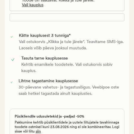
Vali kauplus
Kätte kauplusest 3 tunniga*
Vali ostukorvis „Klikka ja tule järele“. Teavitame SMS-iga.
Laoseis võib päeva jooksul muutuda.
Tasuta tarne kauplusesse
Kehtib enamikele toodetele. Vali ostukorvis sobiv
kauplus.
Lihtne tagastamine kauplusesse
30-päevane vahetus- ja tagastusõigus. Veebipoe oste
saab hetkel tagastada ainult kauplustes.
Püsikliendile udusuletekid ja -padjad -50%
Pakkumine kehtib püsiklientidele ja uutele liitujatele tavahinnaga
toodete ostmisel kuni 23.08.2026 ning ei ole kombineeritav. Logi
sisse või liitu
siin