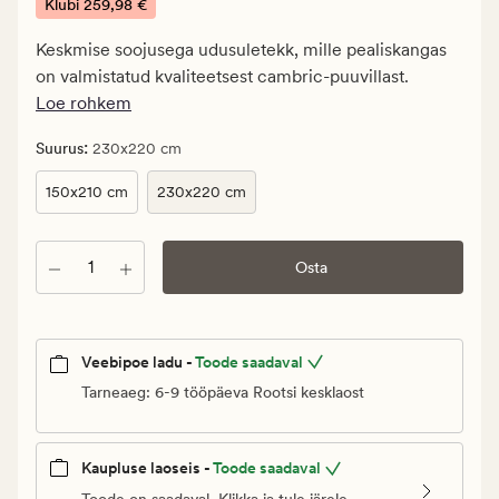
€.
Klubi
259,98 €
Klubi
Keskmise soojusega udusuletekk, mille pealiskangas
259,98
on valmistatud kvaliteetsest cambric-puuvillast.
€
Loe rohkem
:
Suurus
230x220 cm
150x210 cm
230x220 cm
Kogus
Osta
Veebipoe ladu -
Toode saadaval
Tarneaeg: 6-9 tööpäeva Rootsi kesklaost
Kaupluse laoseis -
Toode saadaval
Toode on saadaval. Klikka ja tule järele.