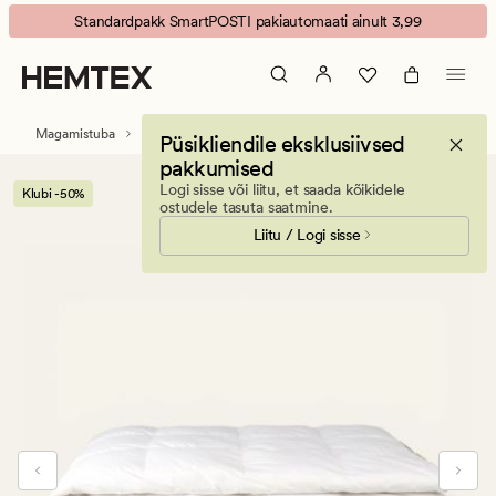
Disa
Animated
Standardpakk SmartPOSTI pakiautomaati ainult 3,99
keskmise
banner.
soojusega
Press
udusuletekk
ESCAPE
valge
to
Magamistuba
Tekid
Udusule- ja suletekid
Püsikliendile eksklusiivsed
pause.
pakkumised
Logi sisse või liitu, et saada kõikidele
Klubi -50%
ostudele tasuta saatmine.
Liitu / Logi sisse