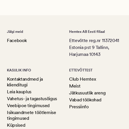
Jälgi meid
Hemtex AB Eesti filiaal
Facebook
Ettevõtte reg.nr 11372041
Estonia pst 9 Tallinn,
Harjumaa 10143
KASULIK INFO
ETTEVÕTTEST
Kontaktandmed ja
Club Hemtex
klienditugi
Meist
Leia kauplus
Jätkusuutlik areng
Vahetus- ja tagastusõigus
Vabad töökohad
Veebipoe tingimused
Pressiinfo
Isikuandmete töötlemise
tingimused
Küpsised