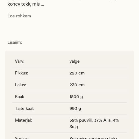
kohev tekk, mis ...
Loe rohkem
Lisainfo
Värv
:
valge
Pikkus
:
220 cm
Laius
:
230 cm
Kaal
:
1800 g
Täite kaal
:
990 g
Materjal
:
59% puuvill, 37% Alla, 4%
Sulg
Soojus
:
Keskmise soojusega tekk