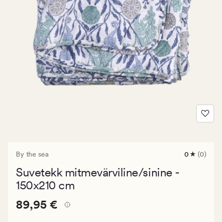
By the sea
0
(0)
0
arvustust
Suvetekk mitmevärviline/sinine -
keskmise
hinnangug
150x210 cm
0
Pris_ee
Pris_ee
89,95 €
89,95 €
89,95