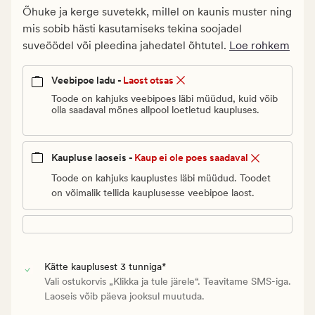
€.
Õhuke ja kerge suvetekk, millel on kaunis muster ning
Vanlig
mis sobib hästi kasutamiseks tekina soojadel
pris_ee
suveöödel või pleedina jahedatel õhtutel.
Loe rohkem
89,95
€
Veebipoe ladu -
Laost otsas
Toode on kahjuks veebipoes läbi müüdud, kuid võib
olla saadaval mõnes allpool loetletud kaupluses.
Kaupluse laoseis -
Kaup ei ole poes saadaval
Toode on kahjuks kauplustes läbi müüdud. Toodet
on võimalik tellida kauplusesse veebipoe laost.
Kätte kauplusest 3 tunniga*
Vali ostukorvis „Klikka ja tule järele“. Teavitame SMS-iga.
Laoseis võib päeva jooksul muutuda.