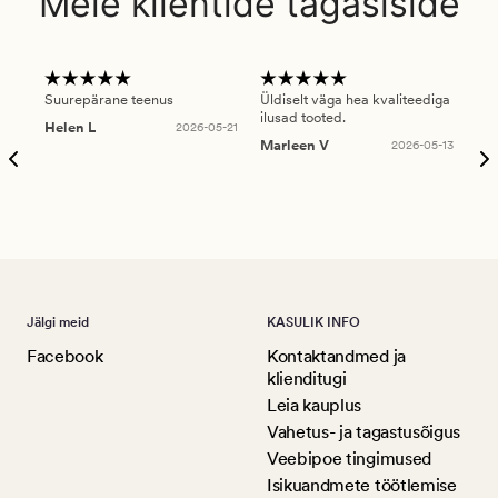
Meie klientide tagasiside
Suurepärane teenus
Üldiselt väga hea kvaliteediga
Ole
ilusad tooted.
kau
Helen L
2026-05-21
puu
Marleen V
2026-05-13
tar
Ree
Jälgi meid
KASULIK INFO
Facebook
Kontaktandmed ja
klienditugi
Leia kauplus
Vahetus- ja tagastusõigus
Veebipoe tingimused
Isikuandmete töötlemise