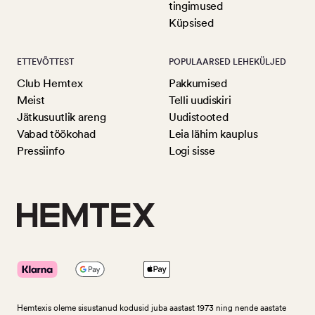
tingimused
Küpsised
ETTEVÕTTEST
POPULAARSED LEHEKÜLJED
Club Hemtex
Pakkumised
Meist
Telli uudiskiri
Jätkusuutlik areng
Uudistooted
Vabad töökohad
Leia lähim kauplus
Pressiinfo
Logi sisse
Hemtexis oleme sisustanud kodusid juba aastast 1973 ning nende aastate