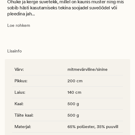
Õhuke ja kerge suvetekk, millel on kaunis muster ning mis
sobib hästi kasutamiseks tekina soojadel suveöödel või
pleedina jah...
Loe rohkem
Lisainfo
Värv
:
mitmevärviline/sinine
Pikkus
:
200 cm
Laius
:
140 cm
Kaal
:
500 g
Täite kaal
:
500 g
Materjal
:
65% polüester, 35% puuvill