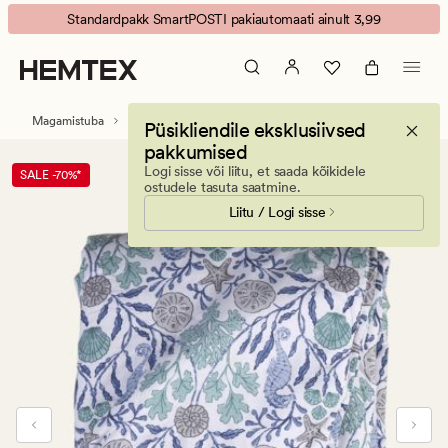
By
Animated
Standardpakk SmartPOSTI pakiautomaati ainult 3,99
the
banner.
sea
Press
suvetekk
ESCAPE
mitmevärviline/sinine
to
Magamistuba
Tekid
Suvetekid
Püsikliendile eksklusiivsed
pause.
pakkumised
Logi sisse või liitu, et saada kõikidele
SALE -70%*
ostudele tasuta saatmine.
Liitu / Logi sisse