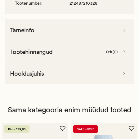
Tootenumber
:
212487210328
Tarneinfo
Tootehinnangud
0
(
0
)
Hooldusjuhis
Sama kategooria enim müüdud tooted
Klubi 129,95
SALE -70%*