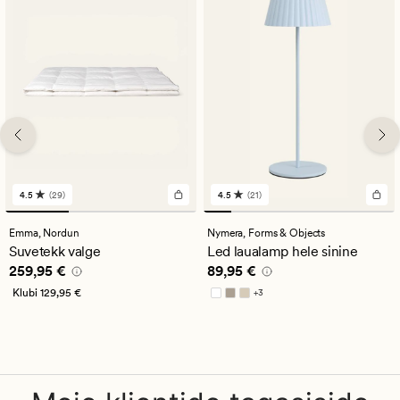
4.5
(29)
4.5
(21)
29
21
arvustust
arvustust
keskmise
keskmise
Emma,
Nordun
Nymera,
Forms & Objects
hinnanguga
hinnanguga
Suvetekk valge
Led laualamp hele sinine
4.5
4.5
Pris_ee
259,95 €
Pris_ee
89,95 €
259,95 €
89,95 €
Klubi
129,95 €
+
3
Saadaval rohkemates värvitoonides