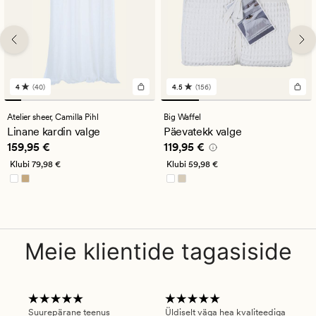
4
(40)
4.5
(156)
40
156
arvustust
arvustust
keskmise
keskmise
Atelier sheer,
Camilla Pihl
Big Waffel
hinnanguga
hinnanguga
Linane kardin valge
Päevatekk valge
4
4.5
Pris_ee
159,95 €
Pris_ee
119,95 €
159,95 €
119,95 €
Klubi
79,98 €
Klubi
59,98 €
Meie klientide tagasiside
Suurepärane teenus
Üldiselt väga hea kvaliteediga
Ole