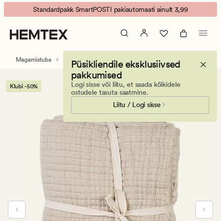
Lonnie
Animated
Standardpakk SmartPOSTI pakiautomaati ainult 3,99
päevatekk
banner.
naturaalne
Press
toon
ESCAPE
to
Magamistuba
Päevatekid
Püsikliendile eksklusiivsed
pause.
pakkumised
Logi sisse või liitu, et saada kõikidele
Klubi -50%
ostudele tasuta saatmine.
Liitu / Logi sisse