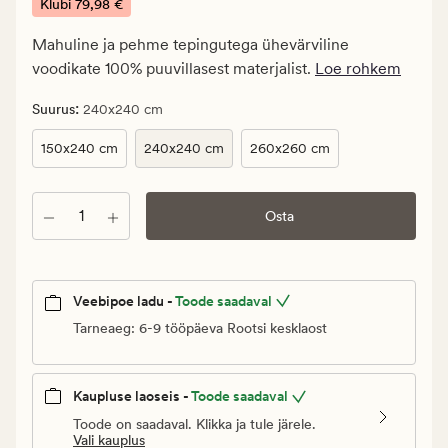
€.
Klubi
79,98 €
Klubi
Mahuline ja pehme tepingutega ühevärviline
79,98
voodikate 100% puuvillasest materjalist.
Loe rohkem
€
:
Suurus
240x240 cm
150x240 cm
240x240 cm
260x260 cm
Kogus
Osta
Veebipoe ladu -
Toode saadaval
Tarneaeg: 6-9 tööpäeva Rootsi kesklaost
Kaupluse laoseis -
Toode saadaval
Toode on saadaval. Klikka ja tule järele.
Vali kauplus