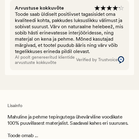
Arvustuse kokkuvõte
Toode saab üldiselt positiivset tagasisidet oma
kvaliteedi kohta, pakkudes luksuslikku välimust ja
sobivat suurust. Värv on naturaalne helebeež, mis
sobib hästi erinevatesse interjööridesse, ning
materjal on kena ja pehme. Mõned kasutajad
märgivad, et tootel puudub ääris ning värv võib
tegelikkuses erineda pildil olevast.
AI poolt genereeritud klientide
Verified by Trustvoice
arvustuste kokkuvõte
Lisainfo
Mahuline ja pehme tepingutega ühevärviline voodikate
100% puuvillasest materjalist. Saadaval kahes eri suuruses.
Toode omab ...