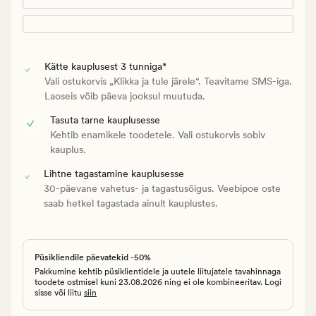
Kätte kauplusest 3 tunniga*
Vali ostukorvis „Klikka ja tule järele“. Teavitame SMS-iga.
Laoseis võib päeva jooksul muutuda.
Tasuta tarne kauplusesse
Kehtib enamikele toodetele. Vali ostukorvis sobiv
kauplus.
Lihtne tagastamine kauplusesse
30-päevane vahetus- ja tagastusõigus. Veebipoe oste
saab hetkel tagastada ainult kauplustes.
Püsikliendile päevatekid -50%
Pakkumine kehtib püsiklientidele ja uutele liitujatele tavahinnaga
toodete ostmisel kuni 23.08.2026 ning ei ole kombineeritav. Logi
sisse või liitu
siin