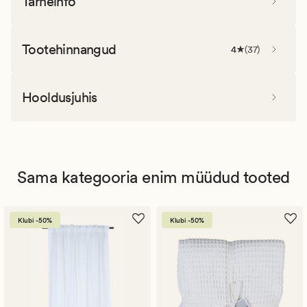
Tarneinfo
Tootehinnangud
4
(
37
)
Hooldusjuhis
Sama kategooria enim müüdud tooted
Klubi -50%
Klubi -50%