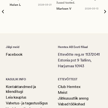
ilusad tooted.
kau
Helen L
2026-05-21
puu
Marleen V
2026-05-13
tar
Ree
Jälgi meid
Hemtex AB Eesti filiaal
Facebook
Ettevõtte reg.nr 11372041
Estonia pst 9 Tallinn,
Harjumaa 10143
KASULIK INFO
ETTEVÕTTEST
Kontaktandmed ja
Club Hemtex
klienditugi
Meist
Leia kauplus
Jätkusuutlik areng
Vahetus- ja tagastusõigus
Vabad töökohad