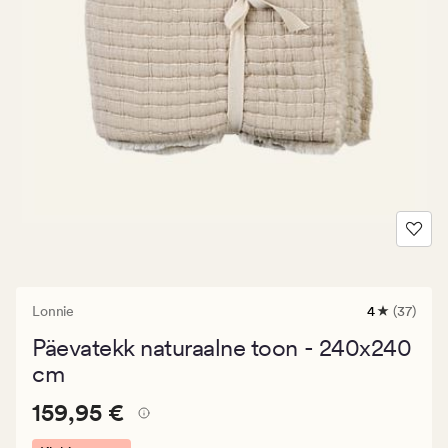
Lonnie
4
(37)
37
arvustust
Päevatekk naturaalne toon - 240x240
keskmise
hinnangug
cm
4
Pris_ee
Pris_ee
159,95 €
159,95 €
159,95