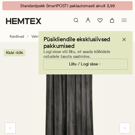
Mali
Animated
Standardpakk SmartPOSTI pakiautomaati ainult 3,99
velour
banner.
kardin
Press
hall
ESCAPE
to
Kardinad
Valmiskardinad
Püsikliendile eksklusiivsed
pause.
pakkumised
Logi sisse või liitu, et saada kõikidele
Klubi -50%
ostudele tasuta saatmine.
Liitu / Logi sisse