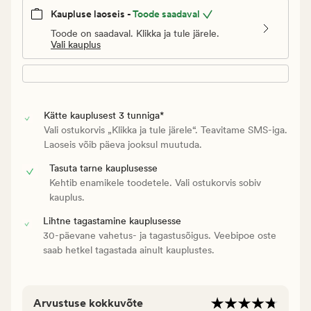
Kaupluse laoseis -
Toode saadaval
Toode on saadaval. Klikka ja tule järele.
Vali kauplus
Kätte kauplusest 3 tunniga*
Vali ostukorvis „Klikka ja tule järele“. Teavitame SMS-iga.
Laoseis võib päeva jooksul muutuda.
Tasuta tarne kauplusesse
Kehtib enamikele toodetele. Vali ostukorvis sobiv
kauplus.
Lihtne tagastamine kauplusesse
30-päevane vahetus- ja tagastusõigus. Veebipoe oste
saab hetkel tagastada ainult kauplustes.
Arvustuse kokkuvõte