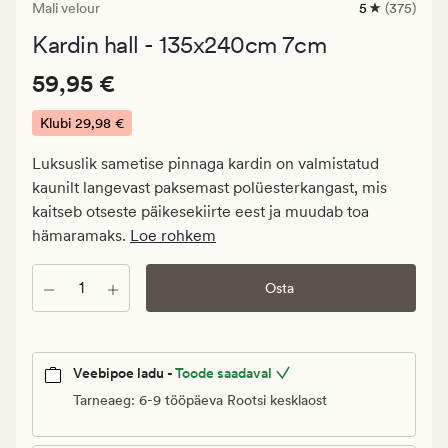
Mali velour
5
(375)
375
arvustust
Kardin hall - 135x240cm 7cm
keskmise
hinnanguga
Pris_ee
Pris_ee
59,95 €
5
59,95 €
59,95
€.
Klubi
29,98 €
Klubi
Luksuslik sametise pinnaga kardin on valmistatud
29,98
kaunilt langevast paksemast polüesterkangast, mis
€
kaitseb otseste päikesekiirte eest ja muudab toa
hämaramaks.
Loe rohkem
Kogus
Osta
Veebipoe ladu -
Toode saadaval
Tarneaeg: 6-9 tööpäeva Rootsi kesklaost