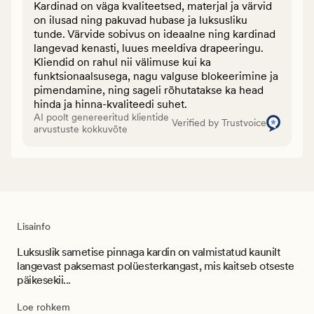
Kardinad on väga kvaliteetsed, materjal ja värvid
on ilusad ning pakuvad hubase ja luksusliku
tunde. Värvide sobivus on ideaalne ning kardinad
langevad kenasti, luues meeldiva drapeeringu.
Kliendid on rahul nii välimuse kui ka
funktsionaalsusega, nagu valguse blokeerimine ja
pimendamine, ning sageli rõhutatakse ka head
hinda ja hinna-kvaliteedi suhet.
AI poolt genereeritud klientide
Verified by Trustvoice
arvustuste kokkuvõte
Lisainfo
Luksuslik sametise pinnaga kardin on valmistatud kaunilt
langevast paksemast polüesterkangast, mis kaitseb otseste
päikesekii...
Loe rohkem