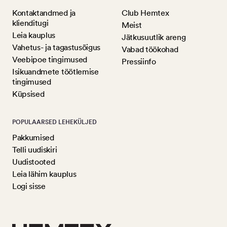
Kontaktandmed ja
Club Hemtex
klienditugi
Meist
Leia kauplus
Jätkusuutlik areng
Vahetus- ja tagastusõigus
Vabad töökohad
Veebipoe tingimused
Pressiinfo
Isikuandmete töötlemise
tingimused
Küpsised
POPULAARSED LEHEKÜLJED
Pakkumised
Telli uudiskiri
Uudistooted
Leia lähim kauplus
Logi sisse