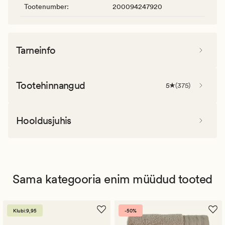
Tootenumber
:
200094247920
Tarneinfo
Tootehinnangud
5
(
375
)
Hooldusjuhis
Sama kategooria enim müüdud tooted
Klubi:9,95
-50%