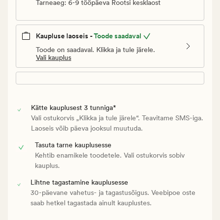
Tarneaeg: 6-9 tööpäeva Rootsi kesklaost
Kaupluse laoseis -
Toode saadaval
Toode on saadaval. Klikka ja tule järele.
Vali kauplus
Kätte kauplusest 3 tunniga*
Vali ostukorvis „Klikka ja tule järele“. Teavitame SMS-iga.
Laoseis võib päeva jooksul muutuda.
Tasuta tarne kauplusesse
Kehtib enamikele toodetele. Vali ostukorvis sobiv
kauplus.
Lihtne tagastamine kauplusesse
30-päevane vahetus- ja tagastusõigus. Veebipoe oste
saab hetkel tagastada ainult kauplustes.