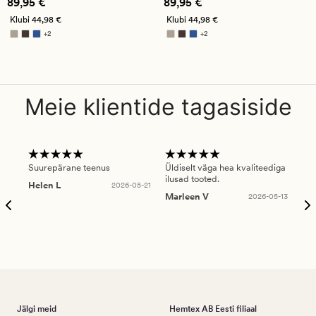
Pris_ee
89,95 €
Pris_ee
89,95 €
89,95 €
89,95 €
Klubi
44,98 €
Klubi
44,98 €
+
2
+
2
Saadaval rohkemates värvitoonides
Saadaval rohkemates värvitoonides
Meie klientide tagasiside
Suurepärane teenus
Üldiselt väga hea kvaliteediga
Ole
ilusad tooted.
kau
Helen L
2026-05-21
puu
Marleen V
2026-05-13
tar
Ree
Jälgi meid
Hemtex AB Eesti filiaal