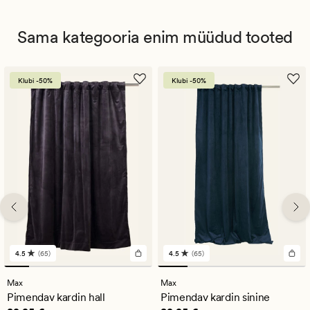
Sama kategooria enim müüdud tooted
Klubi -50%
Klubi -50%
4.5
(65)
4.5
(65)
65
65
arvustust
arvustust
keskmise
keskmise
Max
Max
hinnanguga
hinnanguga
Pimendav kardin hall
Pimendav kardin sinine
4.5
4.5