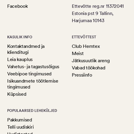
Facebook
Ettevõtte reg.nr 11372041
Estonia pst 9 Tallinn,
Harjumaa 10143
KASULIK INFO
ETTEVÕTTEST
Kontaktandmed ja
Club Hemtex
klienditugi
Meist
Leia kauplus
Jätkusuutlik areng
Vahetus- ja tagastusõigus
Vabad töökohad
Veebipoe tingimused
Pressiinfo
Isikuandmete töötlemise
tingimused
Küpsised
POPULAARSED LEHEKÜLJED
Pakkumised
Telli uudiskiri