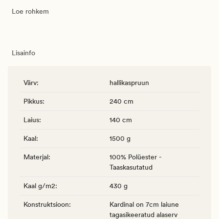
Loe rohkem
Lisainfo
Värv
:
hallikaspruun
Pikkus
:
240 cm
Laius
:
140 cm
Kaal
:
1500 g
Materjal
:
100% Polüester -
Taaskasutatud
Kaal g/m2
:
430 g
Konstruktsioon
:
Kardinal on 7cm laiune
tagasikeeratud alaserv