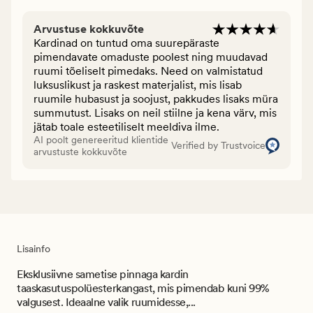
Arvustuse kokkuvõte
Kardinad on tuntud oma suurepäraste
pimendavate omaduste poolest ning muudavad
ruumi tõeliselt pimedaks. Need on valmistatud
luksuslikust ja raskest materjalist, mis lisab
ruumile hubasust ja soojust, pakkudes lisaks müra
summutust. Lisaks on neil stiilne ja kena värv, mis
jätab toale esteetiliselt meeldiva ilme.
AI poolt genereeritud klientide
Verified by Trustvoice
arvustuste kokkuvõte
Lisainfo
Eksklusiivne sametise pinnaga kardin
taaskasutuspolüesterkangast, mis pimendab kuni 99%
valgusest. Ideaalne valik ruumidesse,...