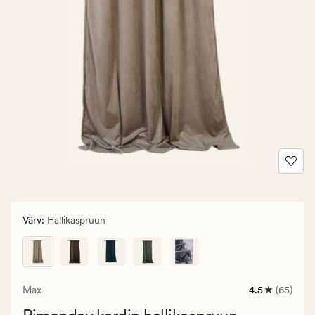
Värv
:
Hallikaspruun
Max
4.5
(65)
65
arvustust