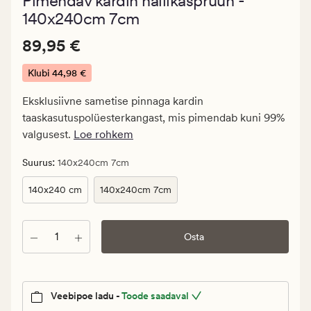
Pimendav kardin hallikaspruun -
keskmise
hinnanguga
140x240cm 7cm
4.5
Pris_ee
Pris_ee
89,95 €
89,95 €
89,95
€.
Klubi
44,98 €
Klubi
Eksklusiivne sametise pinnaga kardin
44,98
taaskasutuspolüesterkangast, mis pimendab kuni 99%
€
valgusest.
Loe rohkem
:
Suurus
140x240cm 7cm
140x240 cm
140x240cm 7cm
Kogus
Osta
Veebipoe ladu -
Toode saadaval