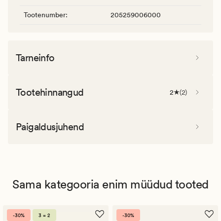
Tootenumber
:
205259006000
Tarneinfo
Tootehinnangud
2
(
2
)
Paigaldusjuhend
Sama kategooria enim müüdud tooted
-30%
3 = 2
-30%