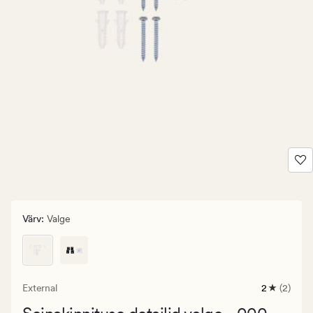
Värv
:
Valge
External
2
(2)
2
arvustust