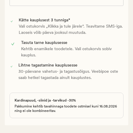
Kätte kauplusest 3 tunniga*
Vali ostukorvis „Klikka ja tule järele“. Teavitame SMS-iga.
Laoseis võib päeva jooksul muutuda.
Tasuta tarne kauplusesse
Kehtib enamikele toodetele. Vali ostukorvis sobiv
kauplus.
Lihtne tagastamine kauplusesse
30-päevane vahetus- ja tagastusõigus. Veebipoe oste
saab hetkel tagastada ainult kauplustes.
Kardinapuud, -siinid ja -tarvikud -30%
Pakkumine kehtib tavahinnaga toodete ostmisel kuni 16.08.2026
ning ei ole kombineeritav.