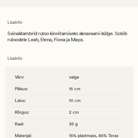
Lisainfo
Seinaklambrid ruloo kinnitamiseks aknaraami külge. Sobib
ruloodele Leah, Elena, Fiona ja Maya.
Lisainfo
Värv
:
valge
Pikkus
:
15 cm
Laius
:
10 cm
Kõrgus
:
2 cm
Kaal
:
35 g
Materjal
:
15% plastmass, 85% Teras