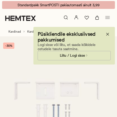
External
Animated
Standardpakk SmartPOSTI pakiautomaati ainult 3,99
Seinakinnituse
banner.
detailid
Press
valge
ESCAPE
to
Kardinad
Kardinatarvikud
Püsikliendile eksklusiivsed
pause.
pakkumised
Logi sisse või liitu, et saada kõikidele
-30%
ostudele tasuta saatmine.
Liitu / Logi sisse