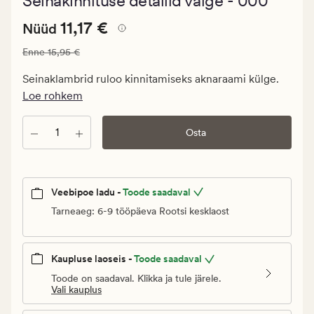
Seinakinnituse detailid valge - 000
keskmise
hinnangug
Nåværende
Nåværende pris_ee
11,17 €
2
11,17 €
Nüüd
pris_ee
Vanlig pris_ee
15,95 €
Enne
15,95 €
11,17
€.
Seinaklambrid ruloo kinnitamiseks aknaraami külge.
Vanlig
Loe rohkem
pris_ee
15,95
Kogus
Osta
€
Veebipoe ladu -
Toode saadaval
Tarneaeg: 6-9 tööpäeva Rootsi kesklaost
Kaupluse laoseis -
Toode saadaval
Toode on saadaval. Klikka ja tule järele.
Vali kauplus