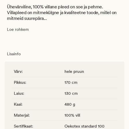
Ühevärviline, 100% villane pleed on soe ja pehme.
Villapleed on mitmekülgne ja kvaliteetne toode, millel on
mitmeid suurepära...
Loe rohkem
Lisainfo
Värv
:
hele pruun
Pikkus
:
170 cm
Laius
:
130 cm
Kaal
:
480 g
Materjal
:
100% vill
Sertifikaat
:
Oekotex standard 100