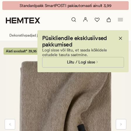
Gol
Animated
Standardpakk SmartPOSTI pakiautomaati ainult 3,99
villapleed
banner.
hele
Press
pruun
ESCAPE
to
Dekoratiivpadjad ja pleedid
Pleedid
Villapleedid
Püsikliendile eksklusiivsed
pause.
pakkumised
Logi sisse või liitu, et saada kõikidele
Alati soodsalt* 39,95
POPULAARNE
ostudele tasuta saatmine.
Liitu / Logi sisse