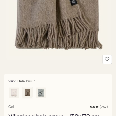
Värv
:
Hele Pruun
Gol
4.5
(257)
257
arvustust