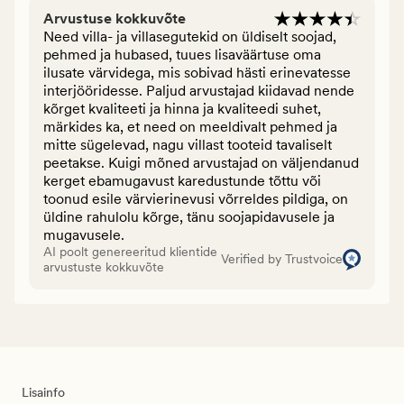
Arvustuse kokkuvõte
Need villa- ja villasegutekid on üldiselt soojad,
pehmed ja hubased, tuues lisaväärtuse oma
ilusate värvidega, mis sobivad hästi erinevatesse
interjööridesse. Paljud arvustajad kiidavad nende
kõrget kvaliteeti ja hinna ja kvaliteedi suhet,
märkides ka, et need on meeldivalt pehmed ja
mitte sügelevad, nagu villast tooteid tavaliselt
peetakse. Kuigi mõned arvustajad on väljendanud
kerget ebamugavust karedustunde tõttu või
toonud esile värvierinevusi võrreldes pildiga, on
üldine rahulolu kõrge, tänu soojapidavusele ja
mugavusele.
AI poolt genereeritud klientide
Verified by Trustvoice
arvustuste kokkuvõte
Lisainfo