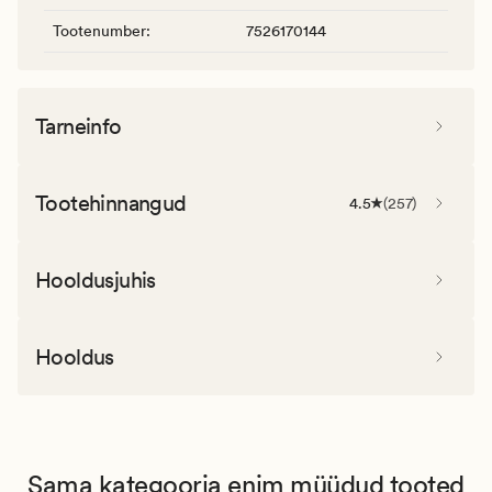
Tootenumber
:
7526170144
Tarneinfo
Tootehinnangud
4.5
(
257
)
Hooldusjuhis
Hooldus
Sama kategooria enim müüdud tooted