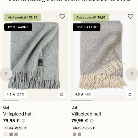
Alati soodsalt* 39,95
Alati soodsalt* 39,95
POPULAARNE
POPULAARNE
4.5
(257)
4.5
(90)
257
90
arvustust
arvustust
keskmise
keskmise
Gol
Dal
hinnanguga
hinnanguga
Villapleed hall
Villapleed hall
4.5
4.5
Pris_ee
79,95 €
Pris_ee
79,95 €
79,95 €
79,95 €
Klubi
39,95 €
Klubi
39,95 €