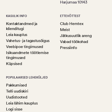
Harjumaa 10143
KASULIK INFO
ETTEVÕTTEST
Kontaktandmed ja
Club Hemtex
klienditugi
Meist
Leia kauplus
Jätkusuutlik areng
Vahetus- ja tagastusõigus
Vabad töökohad
Veebipoe tingimused
Pressiinfo
Isikuandmete töötlemise
tingimused
Küpsised
POPULAARSED LEHEKÜLJED
Pakkumised
Telli uudiskiri
Uudistooted
Leia lähim kauplus
Logi sisse