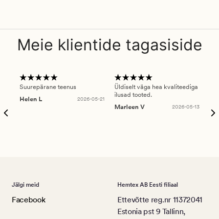
Meie klientide tagasiside
Suurepärane teenus
Üldiselt väga hea kvaliteediga
Ole
ilusad tooted.
kau
Helen L
2026-05-21
puu
Marleen V
2026-05-13
tar
Ree
Jälgi meid
Hemtex AB Eesti filiaal
Facebook
Ettevõtte reg.nr 11372041
Estonia pst 9 Tallinn,