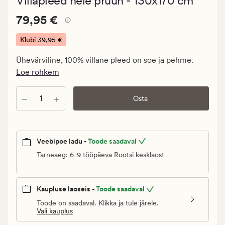
Villapleed hele pruun - 130x170 cm
keskmise
hinnanguga
Pris_ee
Pris_ee
79,95 €
4.5
79,95 €
79,95
€.
Klubi
39,95 €
Klubi
Ühevärviline, 100% villane pleed on soe ja pehme.
39,95
Loe rohkem
€
Kogus
Osta
Veebipoe ladu -
Toode saadaval
Tarneaeg: 6-9 tööpäeva Rootsi kesklaost
Kaupluse laoseis -
Toode saadaval
Toode on saadaval. Klikka ja tule järele.
Vali kauplus