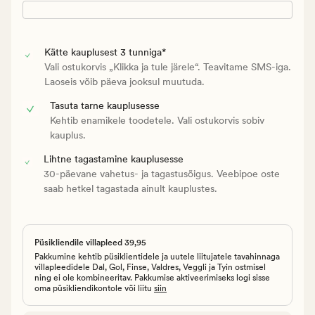
Kätte kauplusest 3 tunniga*
Vali ostukorvis „Klikka ja tule järele“. Teavitame SMS-iga.
Laoseis võib päeva jooksul muutuda.
Tasuta tarne kauplusesse
Kehtib enamikele toodetele. Vali ostukorvis sobiv
kauplus.
Lihtne tagastamine kauplusesse
30-päevane vahetus- ja tagastusõigus. Veebipoe oste
saab hetkel tagastada ainult kauplustes.
Püsikliendile villapleed 39,95
Pakkumine kehtib püsiklientidele ja uutele liitujatele tavahinnaga
villapleedidele Dal, Gol, Finse, Valdres, Veggli ja Tyin ostmisel
ning ei ole kombineeritav. Pakkumise aktiveerimiseks logi sisse
oma püsikliendikontole või liitu
siin