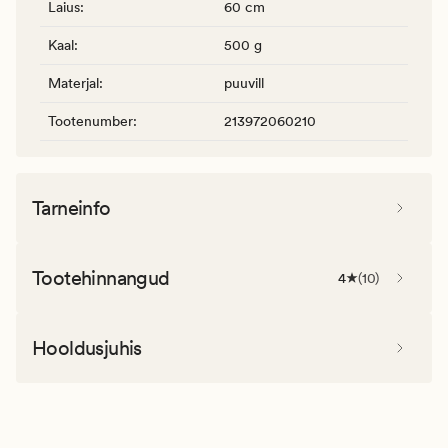
Laius
:
60 cm
Kaal
:
500 g
Materjal
:
puuvill
Tootenumber
:
213972060210
Tarneinfo
Tootehinnangud
4
(
10
)
Hooldusjuhis