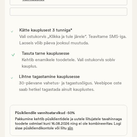
Kätte kauplusest 3 tunniga*
Vali ostukorvis „Klikka ja tule järele“. Teavitame SMS-iga.
Laoseis võib päeva jooksul muutuda.
Tasuta tarne kauplusesse
Kehtib enamikele toodetele. Vali ostukorvis sobiv
kauplus.
Lihtne tagastamine kauplusesse
30-päevane vahetus- ja tagastusõigus. Veebipoe oste
saab hetkel tagastada ainult kauplustes.
Püsikliendile vannitoatarvikud -50%
Pakkumine kehtib püsiklientidele ja uutele liitujatele tavahinnaga
toodete ostmisel kuni 16.08.2026 ning ei ole kombineeritav. Logi
sisse püsikliendikontole või liitu
siin