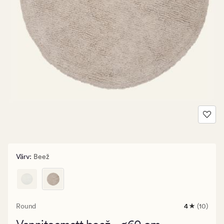
Värv
:
Beež
Round
4
(10)
10
arvustust