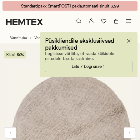
Round
Animated
Standardpakk SmartPOSTI pakiautomaati ainult 3,99
vannitoamatt
banner.
beež
Press
ESCAPE
to
Vannituba
Vannitoavaibad
Püsikliendile eksklusiivsed
pause.
pakkumised
Logi sisse või liitu, et saada kõikidele
Klubi -50%
ostudele tasuta saatmine.
Liitu / Logi sisse