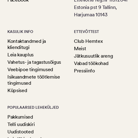
Estonia pst 9 Tallinn,
Harjumaa 10143
KASULIK INFO
ETTEVÕTTEST
Kontaktandmed ja
Club Hemtex
klienditugi
Meist
Leia kauplus
Jätkusuutlik areng
Vahetus- ja tagastusõigus
Vabad töökohad
Veebipoe tingimused
Pressiinfo
Isikuandmete töötlemise
tingimused
Küpsised
POPULAARSED LEHEKÜLJED
Pakkumised
Telli uudiskiri
Uudistooted