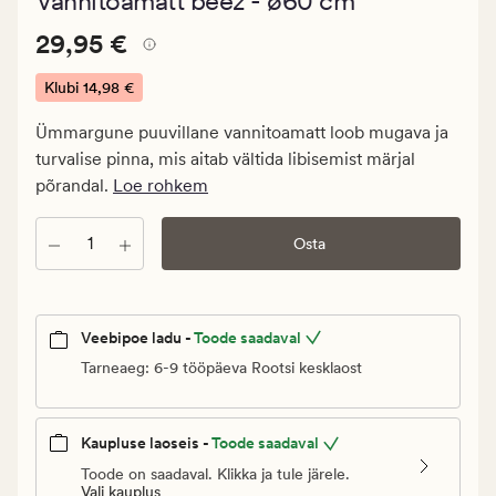
Vannitoamatt beež - ø60 cm
keskmise
hinnangug
Pris_ee
Pris_ee
29,95 €
4
29,95 €
29,95
€.
Klubi
14,98 €
Klubi
Ümmargune puuvillane vannitoamatt loob mugava ja
14,98
turvalise pinna, mis aitab vältida libisemist märjal
€
põrandal.
Loe rohkem
Kogus
Osta
Veebipoe ladu -
Toode saadaval
Tarneaeg: 6-9 tööpäeva Rootsi kesklaost
Kaupluse laoseis -
Toode saadaval
Toode on saadaval. Klikka ja tule järele.
Vali kauplus