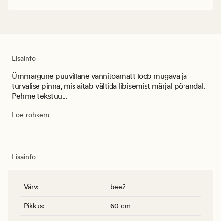
Lisainfo
Ümmargune puuvillane vannitoamatt loob mugava ja
turvalise pinna, mis aitab vältida libisemist märjal põrandal.
Pehme tekstuu...
Loe rohkem
Lisainfo
Värv
:
beež
Pikkus
:
60 cm