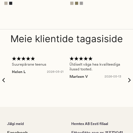
Meie klientide tagasiside
Suurepärane teenus
Üldiselt väga hea kvaliteediga
Ole
ilusad tooted.
kau
Helen L
2026-05-21
puu
Marleen V
2026-05-13
tar
Ree
Jälgi meid
Hemtex AB Eesti filiaal
Facebook
Ettevõtte reg.nr 11372041