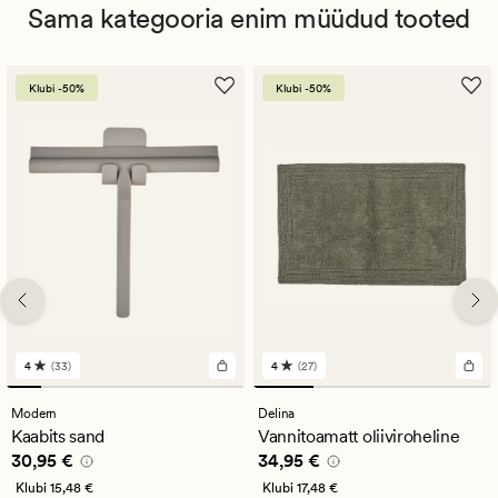
Sama kategooria enim müüdud tooted
Klubi -50%
Klubi -50%
4
(33)
4
(27)
33
27
arvustust
arvustust
keskmise
keskmise
Modern
Delina
hinnanguga
hinnanguga
Kaabits sand
Vannitoamatt oliiviroheline
4
4
Pris_ee
30,95 €
Pris_ee
34,95 €
30,95 €
34,95 €
Klubi
15,48 €
Klubi
17,48 €