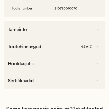
Tootenumber
:
210780010070
Tarneinfo
Tootehinnangud
4.5
(
2
)
Hooldusjuhis
Sertifikaadid
Sama kategooria enim müüdud tooted