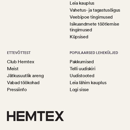
Leia kauplus
Vahetus- ja tagastusõigus
Veebipoe tingimused
Isikuandmete töötlemise
tingimused
Küpsised
ETTEVÕTTEST
POPULAARSED LEHEKÜLJED
Club Hemtex
Pakkumised
Meist
Telli uudiskiri
Jätkusuutlik areng
Uudistooted
Vabad töökohad
Leia lähim kauplus
Pressiinfo
Logi sisse