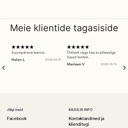
Meie klientide tagasiside
Suurepärane teenus
Üldiselt väga hea kvaliteediga
Ole
ilusad tooted.
kau
Helen L
2026-05-21
puu
Marleen V
2026-05-13
tar
Ree
Jälgi meid
KASULIK INFO
Facebook
Kontaktandmed ja
klienditugi