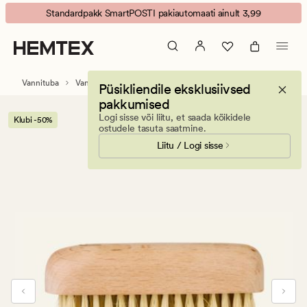
Spa
Animated
Standardpakk SmartPOSTI pakiautomaati ainult 3,99
küünehari
banner.
naturaalne
Press
toon
ESCAPE
to
Vannituba
Vannitoatarvikud
Püsikliendile eksklusiivsed
pause.
pakkumised
Logi sisse või liitu, et saada kõikidele
Klubi -50%
ostudele tasuta saatmine.
Liitu / Logi sisse