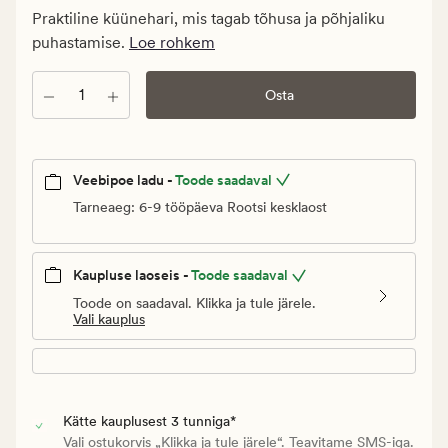
Klubi
Praktiline küünehari, mis tagab tõhusa ja põhjaliku
6,98
puhastamise.
Loe rohkem
€
Kogus
Osta
Veebipoe ladu -
Toode saadaval
Tarneaeg: 6-9 tööpäeva Rootsi kesklaost
Kaupluse laoseis -
Toode saadaval
Toode on saadaval. Klikka ja tule järele.
Vali kauplus
Kätte kauplusest 3 tunniga*
Vali ostukorvis „Klikka ja tule järele“. Teavitame SMS-iga.