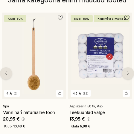
Klubi -50%
Klubi -50%
Klubi:võta 3 maksa 2
4
(6)
4.5
(32)
6
32
arvustust
arvustust
keskmise
keskmise
Spa
Asp stearin 50 tk,
Asp
hinnanguga
hinnanguga
Vannihari naturaalne toon
Teeküünlad valge
4
4.5
Pris_ee
20,95 €
Pris_ee
13,95 €
20,95 €
13,95 €
Klubi
10,48 €
Klubi
6,98 €