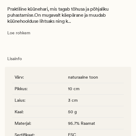
Praktiline küünehari, mis tagab tõhusa ja põhjaliku
puhastamise.On mugavalt käepärane ja muudab
küünehoolduse lihtsaks ning k...
Loe rohkem
Lisainfo
Värv
:
naturaalne toon
Pikkus
:
10 cm
Laius
:
3 cm
Kaal
:
50 g
Materjal
:
95.7% Raamat
Sertifikaat
:
FSC