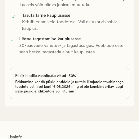
Laoseis võib päeva jooksul muutuda.
Tasuta tarne kauplusesse
Kehtib enamikele toodetele. Vali ostukorvis sobiv
kauplus.
Lihtne tagastamine kauplusesse
30-päevane vahetus- ja tagastusõigus. Veebipoe oste
saab hetkel tagastada ainult kauplustes.
Püsikliendile vannitoatarvikud -50%
Pakkumine kehtib püsiklientidele ja uutele liitujatele tavahinnaga
toodete ostmisel kuni 16.08.2026 ning ei ole kombineeritav. Logi
sisse püsikliendikontole või liitu
siin
Lisainfo