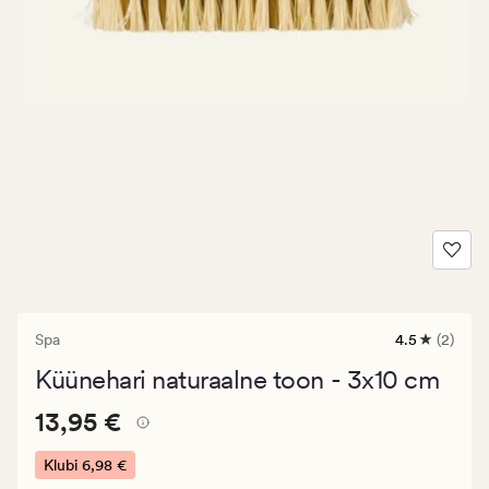
Spa
4.5
(2)
2
arvustust
Küünehari naturaalne toon - 3x10 cm
keskmise
hinnanguga
Pris_ee
Pris_ee
13,95 €
4.5
13,95 €
13,95
€.
Klubi
6,98 €