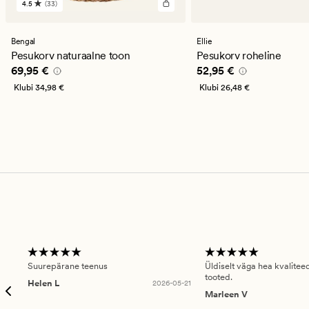
4.5
(33)
33
arvustust
keskmise
hinnanguga
Bengal
Ellie
4.5
Pesukorv naturaalne toon
Pesukorv roheline
Pris_ee
69,95 €
Pris_ee
52,95 €
69,95 €
52,95 €
Klubi
34,98 €
Klubi
26,48 €
Suurepärane teenus
Üldiselt väga hea kvalitee
tooted.
Helen L
2026-05-21
Marleen V