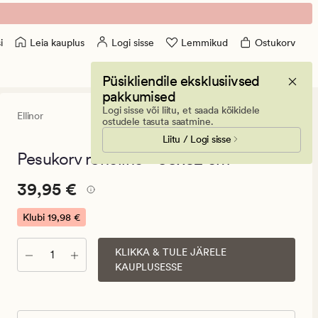
Leia kauplus
Logi sisse
Lemmikud
Ostukorv
i
Püsikliendile eksklusiivsed
pakkumised
Logi sisse või liitu, et saada kõikidele
Ellinor
4.5
(27)
27
ostudele tasuta saatmine.
arvustust
Liitu / Logi sisse
keskmise
hinnanguga
Pesukorv roheline - 33x52 cm
4.5
Pris_ee
Pris_ee
39,95 €
39,95 €
39,95
€.
Klubi
19,98 €
Klubi
19,98
KLIKKA & TULE JÄRELE
Kogus
KAUPLUSESSE
€