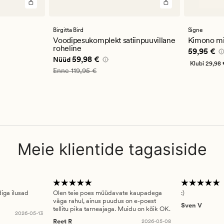
Birgitta Bird
Signe
Voodipesukomplekt satiinpuuvillane
Kimono mi
roheline
Pris_ee
59
59,95 €
Nåværende pris_ee
59,98 €
59,98 €
Nüüd
Klubi
29,98 
Vanlig pris_ee
119,95 €
Enne
119,95 €
Meie klientide tagasiside
diga ilusad
Olen teie poes müüdavate kaupadega
:)
väga rahul, ainus puudus on e-poest
Sven V
tellitu pika tarneajaga. Muidu on kõik OK.
2026-05-13
Reet R
2026-05-08