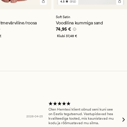
4.5
(512)
512
arvustust
keskmise
hinnanguga
Soft Satin
4.5
tmevärviline/roosa
Voodilina kummiga sand
,95 €
Pris_ee
74,95 €
74,95 €
€
Klubi
37,48 €
Olen Hemtexi klient oönud seni kuni see
Tar
on Eestis tegutsenud. Vastupidavad hea
abi
2026-04-25
kvaliteediga tooted, mis kaunistavad mu
ala
kodu ja rõõmustavad mu silma.
An