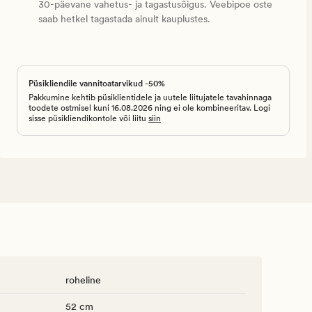
30-päevane vahetus- ja tagastusõigus. Veebipoe oste
saab hetkel tagastada ainult kauplustes.
Püsikliendile vannitoatarvikud -50%
Pakkumine kehtib püsiklientidele ja uutele liitujatele tavahinnaga
toodete ostmisel kuni 16.08.2026 ning ei ole kombineeritav. Logi
sisse püsikliendikontole või liitu
siin
roheline
52 cm