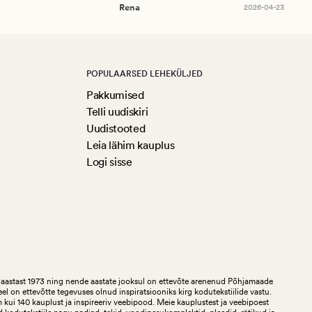
Rena
2026-04-23
POPULAARSED LEHEKÜLJED
Pakkumised
Telli uudiskiri
Uudistooted
Leia lähim kauplus
Logi sisse
aastast 1973 ning nende aastate jooksul on ettevõte arenenud Põhjamaade
teel on ettevõtte tegevuses olnud inspiratsiooniks kirg kodutekstiilide vastu.
ui 140 kauplust ja inspireeriv veebipood. Meie kauplustest ja veebipoest