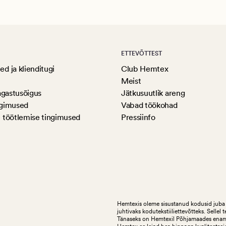
ETTEVÕTTEST
d ja klienditugi
Club Hemtex
Meist
agastusõigus
Jätkusuutlik areng
ngimused
Vabad töökohad
 töötlemise tingimused
Pressiinfo
Hemtexis oleme sisustanud kodusid juba 
juhtivaks kodutekstiiliettevõtteks.
Sellel 
Tänaseks on Hemtexil Põhjamaades enam k