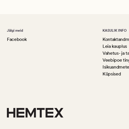
Jälgi meid
KASULIK INFO
Facebook
Kontaktandme
Leia kauplus
Vahetus- ja t
Veebipoe ti
Isikuandmete
Küpsised