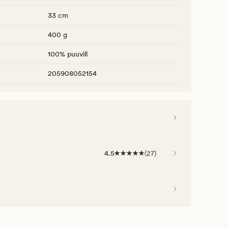
33 cm
400 g
100% puuvill
205908052154
4.5
(
27
)