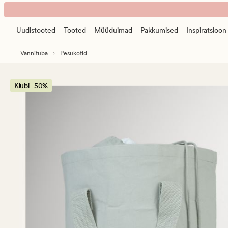
Ellinor
Animated
pesukorv
banner.
roheline
Uudistooted
Tooted
Müüduimad
Pakkumised
Inspiratsioon
Press
ESCAPE
Vannituba
Pesukotid
to
pause.
Klubi -50%