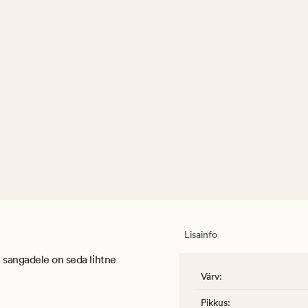
Lisainfo
u sangadele on seda lihtne
Värv
:
Pikkus
: