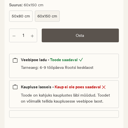
€.
:
Suurus
60x150 cm
Vanlig
pris_ee
50x80 cm
60x150 cm
59,95
€
Kogus
Osta
Veebipoe ladu -
Toode saadaval
Tarneaeg: 6-9 tööpäeva Rootsi kesklaost
Kaupluse laoseis -
Kaup ei ole poes saadaval
Toode on kahjuks kauplustes läbi müüdud. Toodet
on võimalik tellida kauplusesse veebipoe laost.