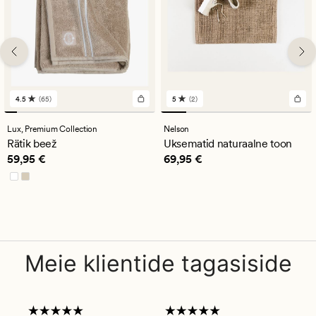
4.5
(65)
5
(2)
65
2
arvustust
arvustust
keskmise
keskmise
Lux,
Premium Collection
Nelson
hinnanguga
hinnanguga
Rätik beež
Uksematid naturaalne toon
4.5
5
Pris_ee
59,95 €
Pris_ee
69,95 €
59,95 €
69,95 €
Meie klientide tagasiside