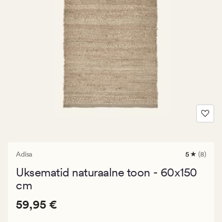
Adisa
5
(8)
8
arvustust
Uksematid naturaalne toon - 60x150
keskmise
hinnangug
cm
5
Pris_ee
Pris_ee
59,95 €
59,95 €
59,95