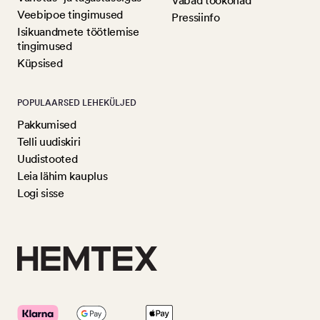
Vabad töökohad
Veebipoe tingimused
Pressiinfo
Isikuandmete töötlemise
tingimused
Küpsised
POPULAARSED LEHEKÜLJED
Pakkumised
Telli uudiskiri
Uudistooted
Leia lähim kauplus
Logi sisse