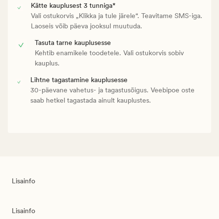
Kätte kauplusest 3 tunniga*
Vali ostukorvis „Klikka ja tule järele“. Teavitame SMS-iga.
Laoseis võib päeva jooksul muutuda.
Tasuta tarne kauplusesse
Kehtib enamikele toodetele. Vali ostukorvis sobiv
kauplus.
Lihtne tagastamine kauplusesse
30-päevane vahetus- ja tagastusõigus. Veebipoe oste
saab hetkel tagastada ainult kauplustes.
Lisainfo
Lisainfo