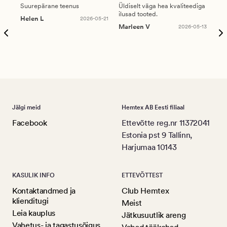
Suurepärane teenus
Üldiselt väga hea kvaliteediga
Ole
ilusad tooted.
kau
Helen L
2026-05-21
puu
Marleen V
2026-05-13
tar
Ree
Jälgi meid
Hemtex AB Eesti filiaal
Facebook
Ettevõtte reg.nr 11372041
Estonia pst 9 Tallinn,
Harjumaa 10143
KASULIK INFO
ETTEVÕTTEST
Kontaktandmed ja
Club Hemtex
klienditugi
Meist
Leia kauplus
Jätkusuutlik areng
Vahetus- ja tagastusõigus