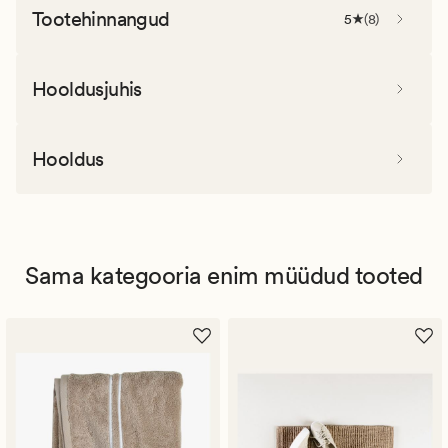
Tootehinnangud
5
(
8
)
Hooldusjuhis
Hooldus
Sama kategooria enim müüdud tooted