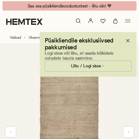
Adisa
Animated
Saa osa püsikliendisoodustustest - liitu siin! 💙
Uksematid
banner.
naturaalne
Press
toon
ESCAPE
to
Vaibad
Uksematid
Püsikliendile eksklusiivsed
pause.
pakkumised
Logi sisse või liitu, et saada kõikidele
ostudele tasuta saatmine.
Liitu / Logi sisse