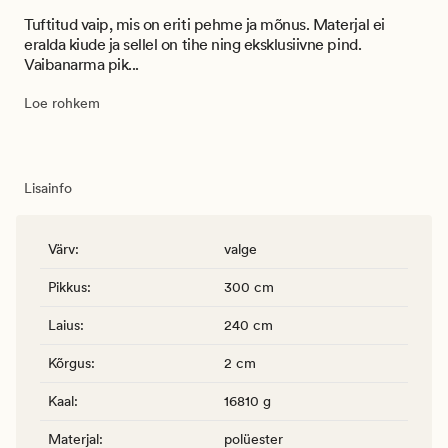
Tuftitud vaip, mis on eriti pehme ja mõnus. Materjal ei
eralda kiude ja sellel on tihe ning eksklusiivne pind.
Vaibanarma pik...
Loe rohkem
Lisainfo
Värv
:
valge
Pikkus
:
300 cm
Laius
:
240 cm
Kõrgus
:
2 cm
Kaal
:
16810 g
Materjal
:
polüester