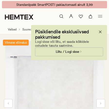
Touch
Animated
Standardpakk SmartPOSTI pakiautomaati ainult 3,99
vaip
banner.
valge
Press
ESCAPE
to
Vaibad
Suured vaibad
Püsikliendile eksklusiivsed
pause.
pakkumised
Logi sisse või liitu, et saada kõikidele
Viimane võimalus
ostudele tasuta saatmine.
Liitu / Logi sisse