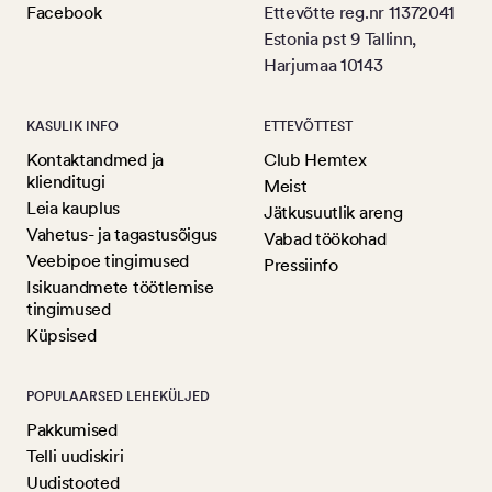
Facebook
Ettevõtte reg.nr 11372041
Estonia pst 9 Tallinn,
Harjumaa 10143
KASULIK INFO
ETTEVÕTTEST
Kontaktandmed ja
Club Hemtex
klienditugi
Meist
Leia kauplus
Jätkusuutlik areng
Vahetus- ja tagastusõigus
Vabad töökohad
Veebipoe tingimused
Pressiinfo
Isikuandmete töötlemise
tingimused
Küpsised
POPULAARSED LEHEKÜLJED
Pakkumised
Telli uudiskiri
Uudistooted