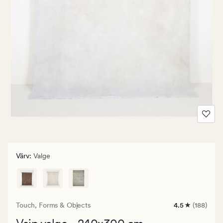
Värv
:
Valge
Touch,
Forms & Objects
4.5
(188)
188
arvustust