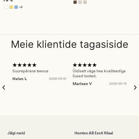
+
9
Saadaval rohkemates värvitoonides
Meie klientide tagasiside
Suurepärane teenus
Üldiselt väga hea kvaliteediga
Ole
ilusad tooted.
kau
Helen L
2026-05-21
puu
Marleen V
2026-05-13
tar
Ree
Jälgi meid
Hemtex AB Eesti filiaal