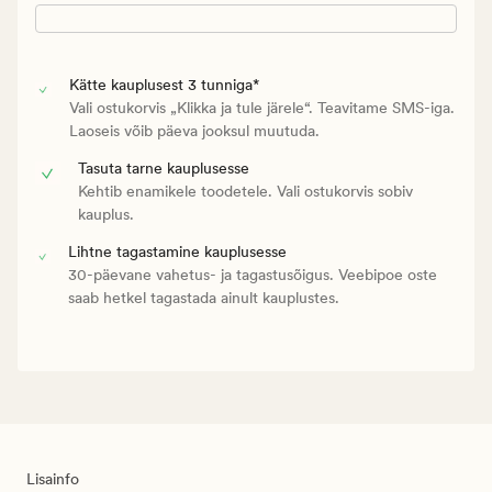
Kätte kauplusest 3 tunniga*
Vali ostukorvis „Klikka ja tule järele“. Teavitame SMS-iga.
Laoseis võib päeva jooksul muutuda.
Tasuta tarne kauplusesse
Kehtib enamikele toodetele. Vali ostukorvis sobiv
kauplus.
Lihtne tagastamine kauplusesse
30-päevane vahetus- ja tagastusõigus. Veebipoe oste
saab hetkel tagastada ainult kauplustes.
Lisainfo