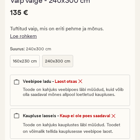
Vaip valge - 240x300 cm
keskmise
hinnanguga
Pris_ee
Pris_ee
135 €
4.5
135 €
135
€.
Tuftitud vaip, mis on eriti pehme ja mõnus.
Vanlig
Loe rohkem
pris_ee
135
:
Suurus
240x300 cm
€
160x230 cm
240x300 cm
Veebipoe ladu -
Laost otsas
Toode on kahjuks veebipoes läbi müüdud, kuid võib
olla saadaval mõnes allpool loetletud kaupluses.
Kaupluse laoseis -
Kaup ei ole poes saadaval
Toode on kahjuks kauplustes läbi müüdud. Toodet
on võimalik tellida kauplusesse veebipoe laost.