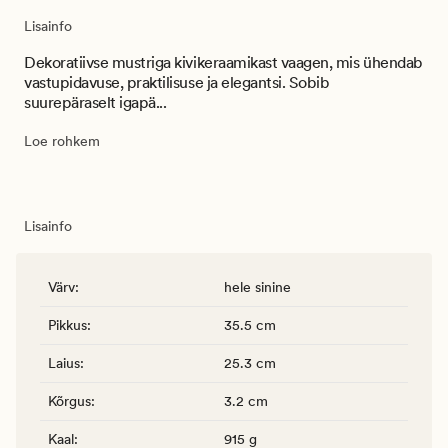
Lisainfo
Dekoratiivse mustriga kivikeraamikast vaagen, mis ühendab
vastupidavuse, praktilisuse ja elegantsi. Sobib
suurepäraselt igapä...
Loe rohkem
Lisainfo
Värv
:
hele sinine
Pikkus
:
35.5 cm
Laius
:
25.3 cm
Kõrgus
:
3.2 cm
Kaal
:
915 g