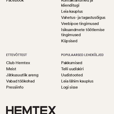
Facebook
Kontaktandmed ja
klienditugi
Leia kauplus
Vahetus- ja tagastusõigus
Veebipoe tingimused
Isikuandmete töötlemise
tingimused
Küpsised
ETTEVÕTTEST
POPULAARSED LEHEKÜLJED
Club Hemtex
Pakkumised
Meist
Telli uudiskiri
Jätkusuutlik areng
Uudistooted
Vabad töökohad
Leia lähim kauplus
Pressiinfo
Logi sisse