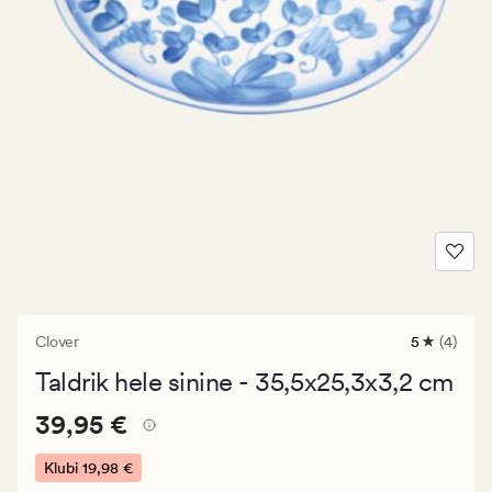
Clover
5
(4)
4
arvustust
Taldrik hele sinine - 35,5x25,3x3,2 cm
keskmise
hinnangug
Pris_ee
Pris_ee
39,95 €
5
39,95 €
39,95
€.
Klubi
19,98 €