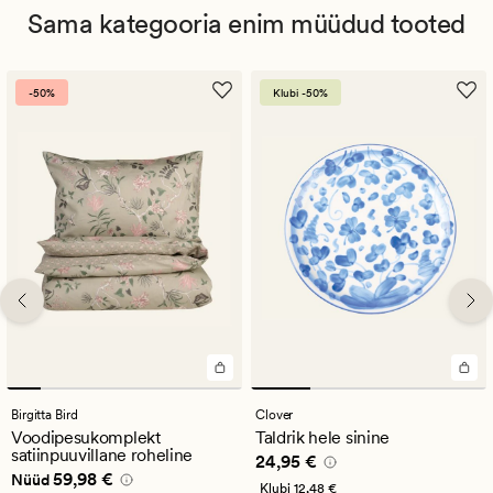
Sama kategooria enim müüdud tooted
-50%
Klubi -50%
Birgitta Bird
Clover
Voodipesukomplekt
Taldrik hele sinine
satiinpuuvillane roheline
Pris_ee
24,95 €
24,95 €
Nåværende pris_ee
59,98 €
59,98 €
Nüüd
Klubi
12,48 €