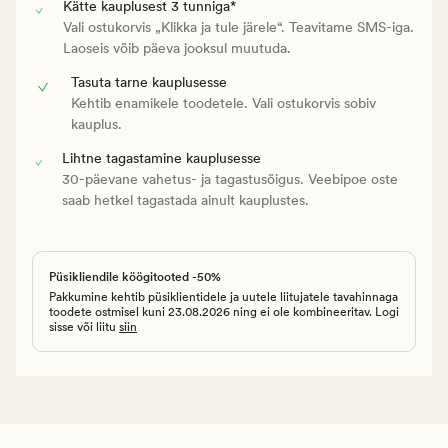
Kätte kauplusest 3 tunniga*
Vali ostukorvis „Klikka ja tule järele“. Teavitame SMS-iga.
Laoseis võib päeva jooksul muutuda.
Tasuta tarne kauplusesse
Kehtib enamikele toodetele. Vali ostukorvis sobiv
kauplus.
Lihtne tagastamine kauplusesse
30-päevane vahetus- ja tagastusõigus. Veebipoe oste
saab hetkel tagastada ainult kauplustes.
Püsikliendile köögitooted -50%
Pakkumine kehtib püsiklientidele ja uutele liitujatele tavahinnaga
toodete ostmisel kuni 23.08.2026 ning ei ole kombineeritav. Logi
sisse või liitu
siin