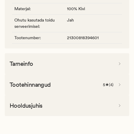
Materjal
:
100% Kivi
Ohutu kasutada toidu
Jah
serveerimisel
:
Tootenumber
:
21300818394601
Tarneinfo
Tootehinnangud
5
(
4
)
Hooldusjuhis