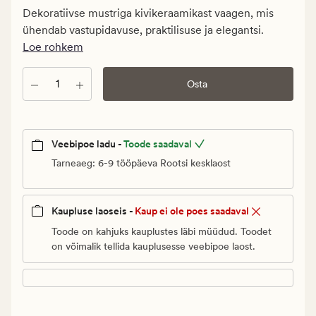
Klubi
Dekoratiivse mustriga kivikeraamikast vaagen, mis
19,98
ühendab vastupidavuse, praktilisuse ja elegantsi.
€
Loe rohkem
Kogus
Osta
Veebipoe ladu -
Toode saadaval
Tarneaeg: 6-9 tööpäeva Rootsi kesklaost
Kaupluse laoseis -
Kaup ei ole poes saadaval
Toode on kahjuks kauplustes läbi müüdud. Toodet
on võimalik tellida kauplusesse veebipoe laost.