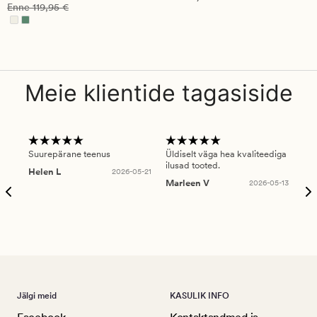
Vanlig pris_ee
119,95 €
Enne
119,95 €
Meie klientide tagasiside
Suurepärane teenus
Üldiselt väga hea kvaliteediga
Ole
ilusad tooted.
kau
Helen L
2026-05-21
puu
Marleen V
2026-05-13
tar
Ree
Jälgi meid
KASULIK INFO