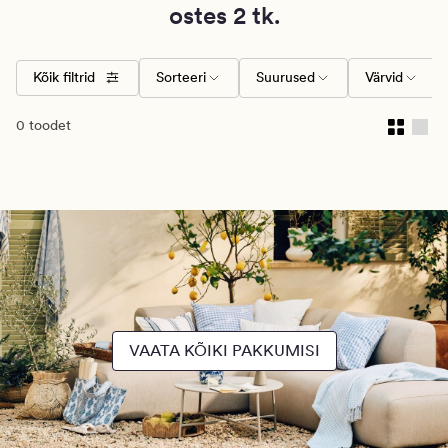
ostes 2 tk.
Kõik filtrid
Sorteeri
Suurused
Värvid
0 toodet
VAATA KÕIKI PAKKUMISI