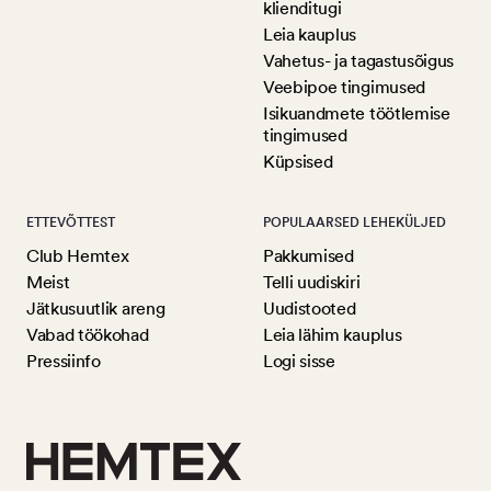
klienditugi
Leia kauplus
Vahetus- ja tagastusõigus
Veebipoe tingimused
Isikuandmete töötlemise
tingimused
Küpsised
ETTEVÕTTEST
POPULAARSED LEHEKÜLJED
Club Hemtex
Pakkumised
Meist
Telli uudiskiri
Jätkusuutlik areng
Uudistooted
Vabad töökohad
Leia lähim kauplus
Pressiinfo
Logi sisse