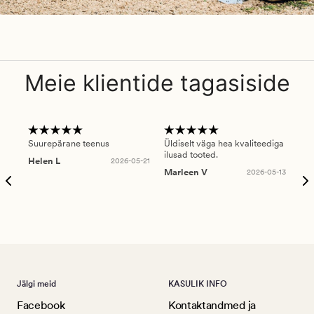
Meie klientide tagasiside
Suurepärane teenus
Üldiselt väga hea kvaliteediga
Ole
ilusad tooted.
kau
Helen L
2026-05-21
puu
Marleen V
2026-05-13
tar
Ree
Jälgi meid
KASULIK INFO
Facebook
Kontaktandmed ja