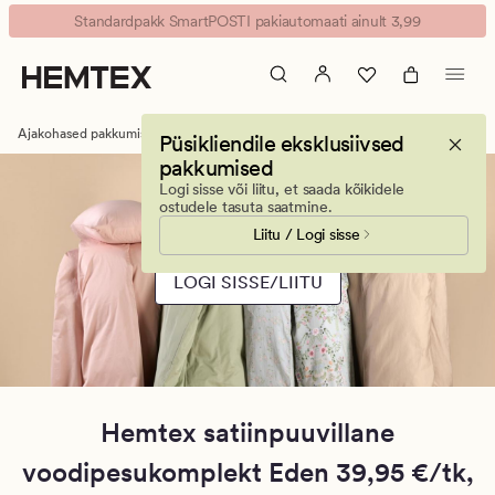
Hemtex
Animated
Standardpakk SmartPOSTI pakiautomaati ainult 3,99
Magamistoa
banner.
pakkumised
Press
|
ESCAPE
Voodipesukomplektid
to
Ajakohased pakkumised
Voodipesukomplektid
Püsikliendile eksklusiivsed
pause.
pakkumised
Logi sisse või liitu, et saada kõikidele
ostudele tasuta saatmine.
Liitu / Logi sisse
LOGI SISSE/LIITU
Hemtex satiinpuuvillane
voodipesukomplekt Eden 39,95 €/tk,