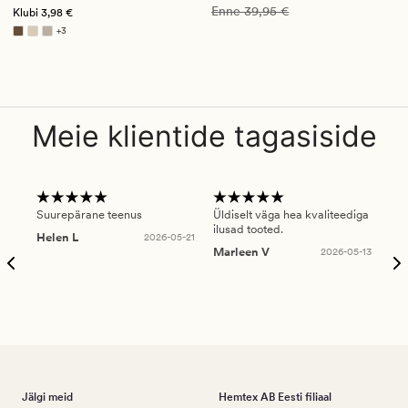
Vanlig pris_ee
39,95 €
Enne
39,95 €
Klubi
3,98 €
+
3
Saadaval rohkemates värvitoonides
Meie klientide tagasiside
Suurepärane teenus
Üldiselt väga hea kvaliteediga
Ole
ilusad tooted.
kau
Helen L
2026-05-21
puu
Marleen V
2026-05-13
tar
Ree
Jälgi meid
Hemtex AB Eesti filiaal