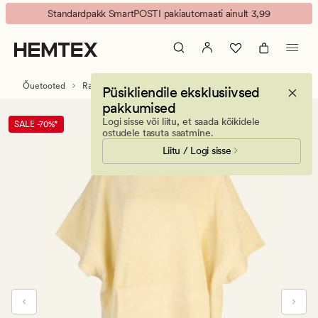
Leo
Animated
Standardpakk SmartPOSTI pakiautomaati ainult 3,99
Beach
banner.
pontšo
Press
kollane
ESCAPE
to
Õuetooted
Rannarätikud
Püsikliendile eksklusiivsed
pause.
pakkumised
Logi sisse või liitu, et saada kõikidele
SALE -70%*
ostudele tasuta saatmine.
Liitu / Logi sisse