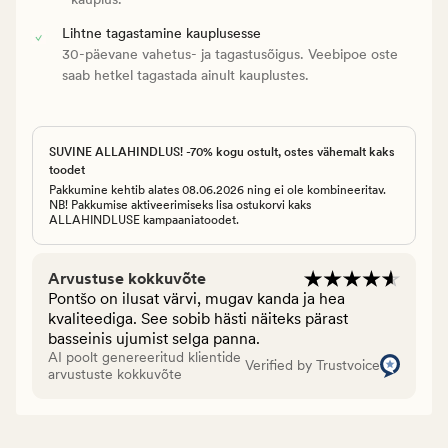
Lihtne tagastamine kauplusesse
30-päevane vahetus- ja tagastusõigus. Veebipoe oste
saab hetkel tagastada ainult kauplustes.
SUVINE ALLAHINDLUS! -70% kogu ostult, ostes vähemalt kaks
toodet
Pakkumine kehtib alates 08.06.2026 ning ei ole kombineeritav.
NB! Pakkumise aktiveerimiseks lisa ostukorvi kaks
ALLAHINDLUSE kampaaniatoodet.
Arvustuse kokkuvõte
Pontšo on ilusat värvi, mugav kanda ja hea
kvaliteediga. See sobib hästi näiteks pärast
basseinis ujumist selga panna.
AI poolt genereeritud klientide
Verified by Trustvoice
arvustuste kokkuvõte