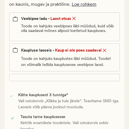
Vanlig
on kaunis, mugav ja praktiline.
Loe rohkem
pris_ee
69,95
Veebipoe ladu -
Laost otsas
€
Toode on kahjuks veebipoes läbi müüdud, kuid võib
olla saadaval mõnes allpool loetletud kaupluses.
Kaupluse laoseis -
Kaup ei ole poes saadaval
Toode on kahjuks kauplustes läbi müüdud. Toodet
on võimalik tellida kauplusesse veebipoe laost.
Kätte kauplusest 3 tunniga*
Vali ostukorvis „Klikka ja tule järele“. Teavitame SMS-iga.
Laoseis võib päeva jooksul muutuda.
Tasuta tarne kauplusesse
Kehtib enamikele toodetele. Vali ostukorvis sobiv
kauplus.