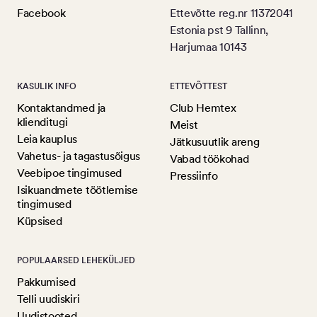
Facebook
Ettevõtte reg.nr 11372041
Estonia pst 9 Tallinn,
Harjumaa 10143
KASULIK INFO
ETTEVÕTTEST
Kontaktandmed ja
Club Hemtex
klienditugi
Meist
Leia kauplus
Jätkusuutlik areng
Vahetus- ja tagastusõigus
Vabad töökohad
Veebipoe tingimused
Pressiinfo
Isikuandmete töötlemise
tingimused
Küpsised
POPULAARSED LEHEKÜLJED
Pakkumised
Telli uudiskiri
Uudistooted