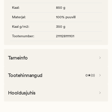
Kaal
:
850 g
Materjal
:
100% puuvill
Kaal g/m2
:
350 g
Tootenumber
:
211128111101
Tarneinfo
Tootehinnangud
0
(
0
)
Hooldusjuhis