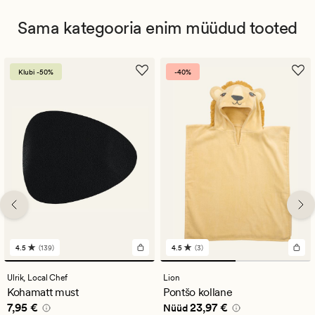
Sama kategooria enim müüdud tooted
Klubi -50%
-40%
4.5
(139)
4.5
(3)
139
3
arvustust
arvustust
keskmise
keskmise
Ulrik,
Local Chef
Lion
hinnanguga
hinnanguga
Kohamatt must
Pontšo kollane
4.5
4.5
Pris_ee
7,95 €
Nåværende pris_ee
23,97 €
7,95 €
23,97 €
Nüüd