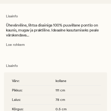
Lisainfo
Ühevärviline, lihtsa disainiga 100% puuvillane pontšo on
kaunis, mugav ja praktiline. Ideaalne kasutamiseks peale
värskendava...
Loe rohkem
Lisainfo
Värv
:
kollane
Pikkus
:
111 cm
Laius
:
78 cm
Kõrgus
:
0.5 cm