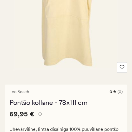
Leo Beach
0
(0)
0
arvustust
Pontšo kollane - 78x111 cm
keskmise
hinnangug
Pris_ee
Pris_ee
69,95 €
0
69,95 €
69,95
€.
Ühevärviline, lihtsa disainiga 100% puuvillane pontšo