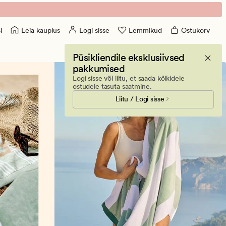
Leia kauplus
Logi sisse
Lemmikud
Ostukorv
i
Püsikliendile eksklusiivsed
pakkumised
Logi sisse või liitu, et saada kõikidele
ostudele tasuta saatmine.
Liitu / Logi sisse