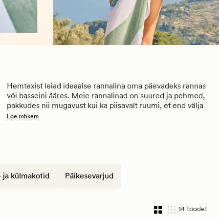
Hemtexist leiad ideaalse rannalina oma päevadeks rannas 
või basseini ääres. Meie rannalinad on suured ja pehmed, 
pakkudes nii mugavust kui ka piisavalt ruumi, et end välja 
sirutada. Valikus on lai valik värve ja mustreid – 
Loe rohkem
leia rannarätik, mis sobib just sinu stiiliga. Olgu sinu 
eelistuseks erksad toonid või rahulikud värvid, meil on 
midagi igale maitsele.
 ja külmakotid
Päikesevarjud
14 toodet