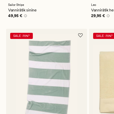
keskmise
keskmise
hinnanguga
hinnangug
Sailor Stripe
Leo
5
4.5
Vannirätik sinine
Vannirätik he
Pris_ee
49,95 €
Pris_ee
29,9
49,95 €
29,95 €
SALE -70%*
SALE -70%*