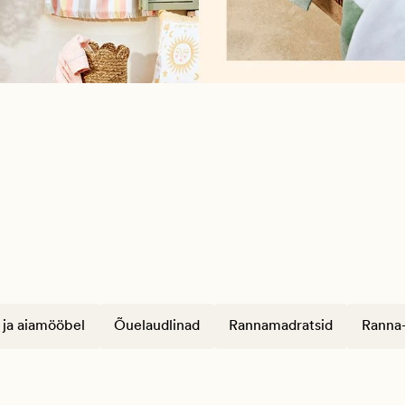
 ja aiamööbel
Õuelaudlinad
Rannamadratsid
Ranna-