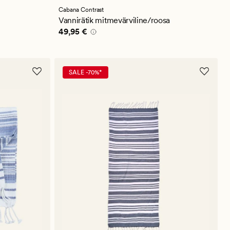
keskmise
hinnanguga
Cabana Contrast
4.5
Vannirätik mitmevärviline/roosa
Pris_ee
49,95 €
49,95 €
SALE -70%*