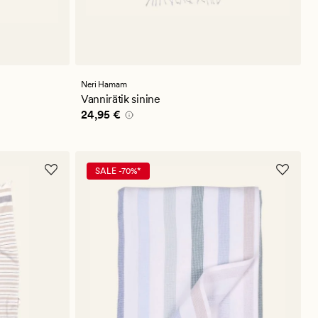
Neri Hamam
Vannirätik sinine
Pris_ee
24,95 €
24,95 €
SALE -70%*