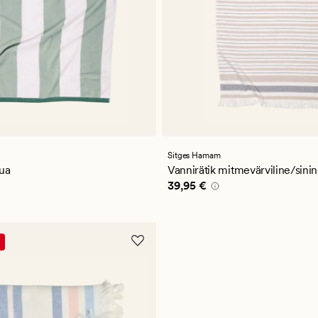
a
Sitges Hamam
qua
Vannirätik mitmevärviline/sini
5 €
Pris_ee
39,95 €
39,95 €