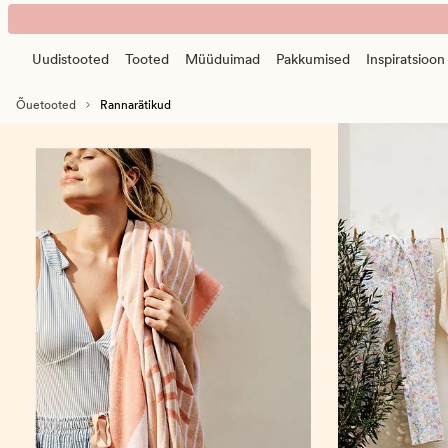
Rannalinad
Animated
ja
banner.
rannarätikud
Uudistooted
Tooted
Müüduimad
Pakkumised
Inspiratsioon
Press
–
ESCAPE
suured
Õuetooted
Rannarätikud
to
rannalinad
pause.
ja
hamam-
rätikud