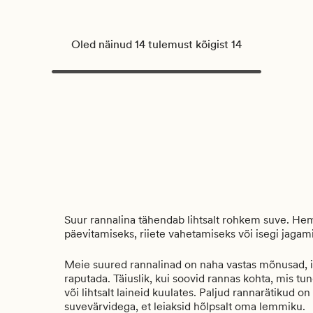
Oled näinud 14 tulemust kõigist 14
Suur rannalina tähendab lihtsalt rohkem suve. He
päevitamiseks, riiete vahetamiseks või isegi jagamis
Meie suured rannalinad on naha vastas mõnusad, imav
raputada. Täiuslik, kui soovid rannas kohta, mis tun
või lihtsalt laineid kuulates. Paljud rannarätikud on
suvevärvidega, et leiaksid hõlpsalt oma lemmiku.