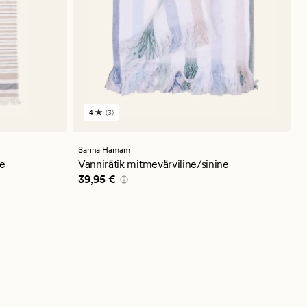
4
(3)
3
arvustust
keskmise
hinnanguga
Sarina Hamam
4
ne
Vannirätik mitmevärviline/sinine
Pris_ee
39,95 €
39,95 €