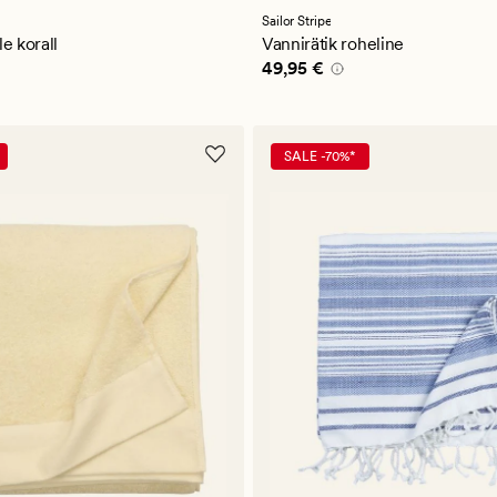
keskmise
a
hinnanguga
Sailor Stripe
5
le korall
Vannirätik roheline
5 €
Pris_ee
49,95 €
49,95 €
SALE -70%*