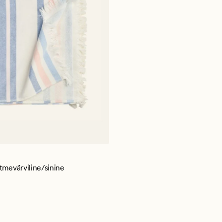
a
tmevärviline/sinine
5 €