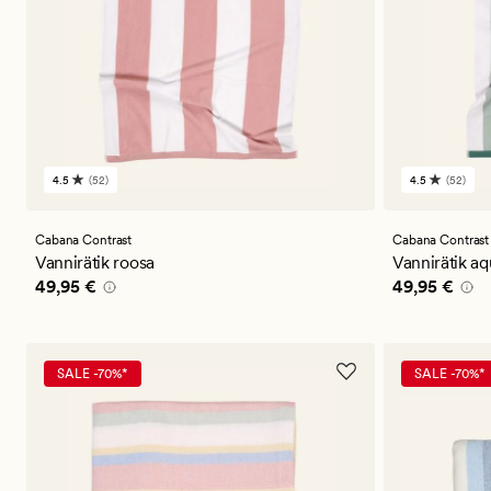
4.5
(52)
4.5
(52)
52
52
arvustust
arvustust
keskmise
keskmise
hinnanguga
hinnangug
Cabana Contrast
Cabana Contrast
4.5
4.5
Vannirätik roosa
Vannirätik a
Pris_ee
49,95 €
Pris_ee
49,9
49,95 €
49,95 €
SALE -70%*
SALE -70%*