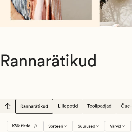
Rannarätikud
Lillepotid
Toolipadjad
Õue-
Rannarätikud
Valige
Suurused
Värvid
Kõik filtrid
Sorteeri
Suurused
Värvid
sorteerimise