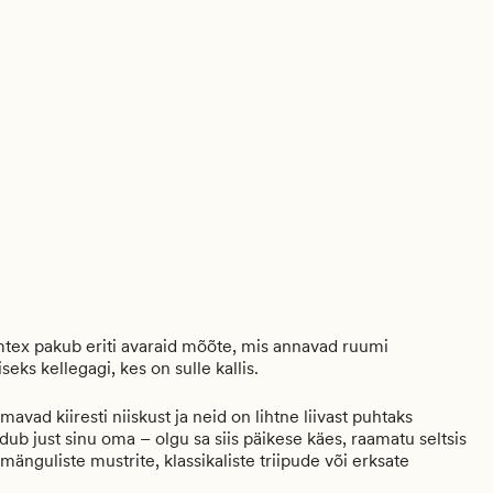
mtex pakub eriti avaraid mõõte, mis annavad ruumi
eks kellegagi, kes on sulle kallis.
ad kiiresti niiskust ja neid on lihtne liivast puhtaks
dub just sinu oma – olgu sa siis päikese käes, raamatu seltsis
 mänguliste mustrite, klassikaliste triipude või erksate