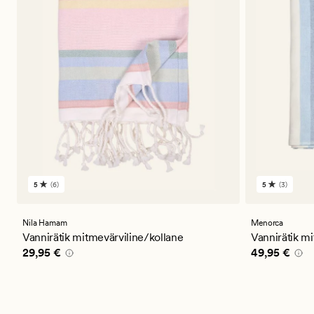
5
(6)
5
(3)
6
3
arvustust
arvustust
keskmise
keskmise
hinnanguga
hinnangug
Nila Hamam
Menorca
5
5
Vannirätik mitmevärviline/kollane
Vannirätik mi
Pris_ee
29,95 €
Pris_ee
49,9
29,95 €
49,95 €