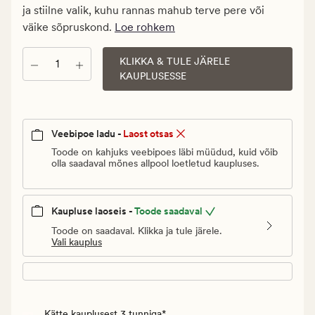
Vanlig
ja stiilne valik, kuhu rannas mahub terve pere või
pris_ee
väike sõpruskond.
Loe rohkem
89,95
€
KLIKKA & TULE JÄRELE
Kogus
KAUPLUSESSE
Veebipoe ladu -
Laost otsas
Toode on kahjuks veebipoes läbi müüdud, kuid võib
olla saadaval mõnes allpool loetletud kaupluses.
Kaupluse laoseis -
Toode saadaval
Toode on saadaval. Klikka ja tule järele.
Vali kauplus
Kätte kauplusest 3 tunniga*