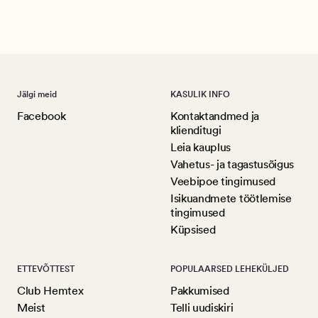
Ree
Jälgi meid
KASULIK INFO
Facebook
Kontaktandmed ja
klienditugi
Leia kauplus
Vahetus- ja tagastusõigus
Veebipoe tingimused
Isikuandmete töötlemise
tingimused
Küpsised
ETTEVÕTTEST
POPULAARSED LEHEKÜLJED
Club Hemtex
Pakkumised
Meist
Telli uudiskiri