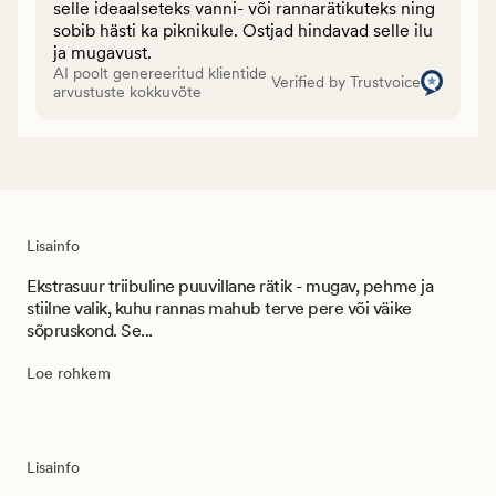
selle ideaalseteks vanni- või rannarätikuteks ning
sobib hästi ka piknikule. Ostjad hindavad selle ilu
ja mugavust.
AI poolt genereeritud klientide
Verified by Trustvoice
arvustuste kokkuvõte
Lisainfo
Ekstrasuur triibuline puuvillane rätik - mugav, pehme ja
stiilne valik, kuhu rannas mahub terve pere või väike
sõpruskond. Se...
Loe rohkem
Lisainfo