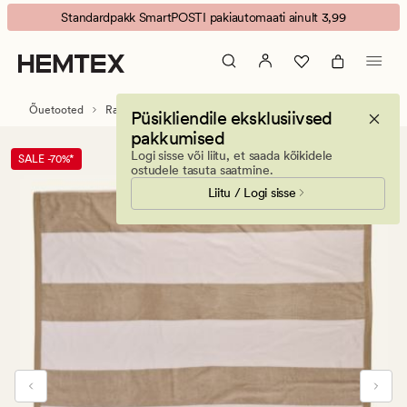
Family
Animated
Standardpakk SmartPOSTI pakiautomaati ainult 3,99
Contrast
banner.
vannirätik
Press
beež
ESCAPE
to
Õuetooted
Rannarätikud
Püsikliendile eksklusiivsed
pause.
pakkumised
Logi sisse või liitu, et saada kõikidele
SALE -70%*
ostudele tasuta saatmine.
Liitu / Logi sisse