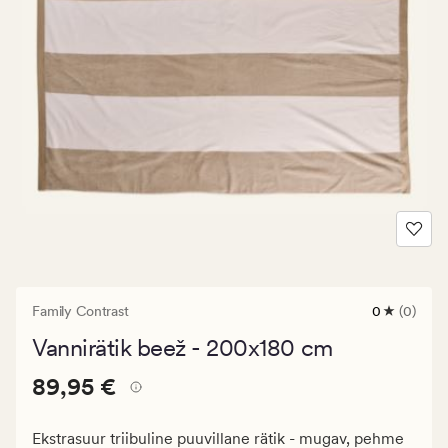
Family Contrast
0
(0)
0
arvustust
Vannirätik beež - 200x180 cm
keskmise
hinnangug
Pris_ee
Pris_ee
89,95 €
0
89,95 €
89,95
€.
Ekstrasuur triibuline puuvillane rätik - mugav, pehme