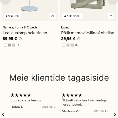
4.5
(21)
4.5
(1009)
21
1009
arvustust
arvustust
keskmise
keskmise
Nymera,
Forms & Objects
Living
hinnanguga
hinnanguga
Led laualamp hele sinine
Rätik mitmevärviline/roheline
4.5
4.5
Pris_ee
89,95 €
Pris_ee
29,95 €
89,95 €
29,95 €
+
3
+
5
Saadaval rohkemates värvitoonides
Saadaval rohkemates värvitoonides
Meie klientide tagasiside
Suurepärane teenus
Üldiselt väga hea kvaliteediga
Ole
ilusad tooted.
kau
Helen L
2026-05-21
puu
Marleen V
2026-05-13
tar