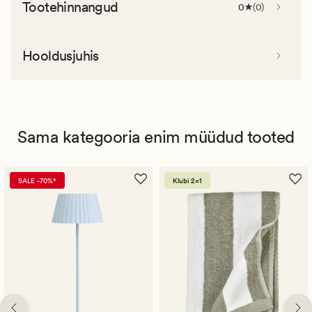
Tootehinnangud
0
(
0
)
Hooldusjuhis
Sama kategooria enim müüdud tooted
SALE -70%*
Klubi 2=1