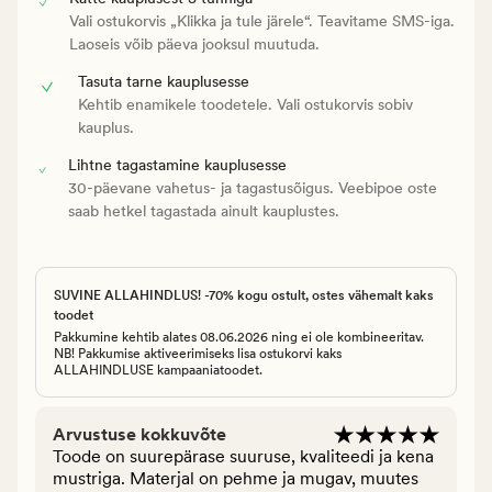
Vali ostukorvis „Klikka ja tule järele“. Teavitame SMS-iga.
Laoseis võib päeva jooksul muutuda.
Tasuta tarne kauplusesse
Kehtib enamikele toodetele. Vali ostukorvis sobiv
kauplus.
Lihtne tagastamine kauplusesse
30-päevane vahetus- ja tagastusõigus. Veebipoe oste
saab hetkel tagastada ainult kauplustes.
SUVINE ALLAHINDLUS! -70% kogu ostult, ostes vähemalt kaks
toodet
Pakkumine kehtib alates 08.06.2026 ning ei ole kombineeritav.
NB! Pakkumise aktiveerimiseks lisa ostukorvi kaks
ALLAHINDLUSE kampaaniatoodet.
Arvustuse kokkuvõte
Toode on suurepärase suuruse, kvaliteedi ja kena
mustriga. Materjal on pehme ja mugav, muutes