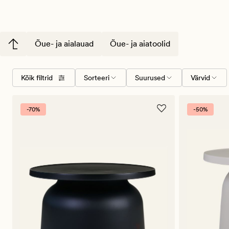
Õue- ja aialauad
Õue- ja aiatoolid
Valige
Suurused
Värvid
Kõik filtrid
Sorteeri
Suurused
Värvid
sorteerimise
järjekord
-70%
-50%