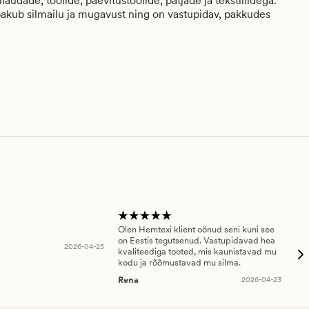
udade, toolide, päevitustoolide, patjade ja tekstiilidega.
akub silmailu ja mugavust ning on vastupidav, pakkudes
Olen Hemtexi klient oönud seni kuni see
Tar
on Eestis tegutsenud. Vastupidavad hea
abi
2026-04-25
kvaliteediga tooted, mis kaunistavad mu
ala
kodu ja rõõmustavad mu silma.
An
Rena
2026-04-23