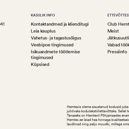
KASULIK INFO
ETTEVÕTTES
041
Kontaktandmed ja klienditugi
Club Hem
Leia kauplus
Meist
Vahetus- ja tagastusõigus
Jätkusuutl
Veebipoe tingimused
Vabad töö
Isikuandmete töötlemise
Pressiinfo
tingimused
Küpsised
Hemtexis oleme sisustanud kodusid juba 
juhtivaks kodutekstiiliettevõtteks.
Sellel 
Tänaseks on Hemtexil Põhjamaades enam k
Hemtex.ee leiad hea hinnaga kvaliteetseid
laudlinad ning palju muudki, millega om