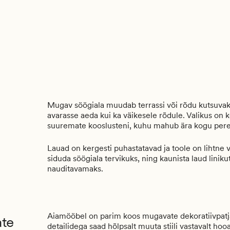
Mugav söögiala muudab terrassi või rõdu kutsuvak
avarasse aeda kui ka väikesele rõdule. Valikus on
suuremate kooslusteni, kuhu mahub ära kogu pere 
Lauad on kergesti puhastatavad ja toole on lihtne 
siduda söögiala tervikuks, ning kaunista laud linik
nauditavamaks.
Aiamööbel on parim koos mugavate dekoratiivpatja
ate
detailidega saad hõlpsalt muuta stiili vastavalt h