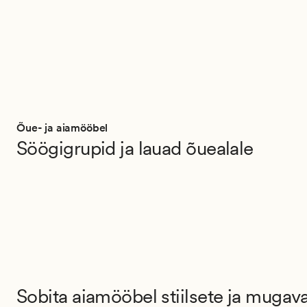
Õue- ja aiamööbel
Söögigrupid ja lauad õuealale
Sobita aiamööbel stiilsete ja mugav