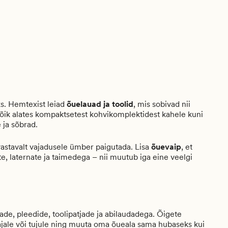
s. Hemtexist leiad
õuelauad ja toolid
, mis sobivad nii
 kõik alates kompaktsetest kohvikomplektidest kahele kuni
ja sõbrad.
vastavalt vajadusele ümber paigutada. Lisa
õuevaip
, et
ute, laternate ja taimedega – nii muutub iga eine veelgi
de, pleedide, toolipatjade ja abilaudadega. Õigete
ooajale või tujule ning muuta oma õueala sama hubaseks kui