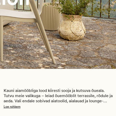
Kauni aiamööbliga lood kiiresti sooja ja kutsuva õueala. 
Tutvu meie valikuga – leiad õuemööblit terrassile, rõdule ja 
aeda. Vali endale sobivad aiatoolid, aialauad ja lounge-
mööbel ning loo koht, kus on mõnus suve nautida. Hemtex 
Loe rohkem
pakub mudeleid, mis ühendavad modernse disaini ja 