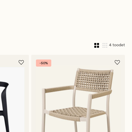
mugavuse, et saaksid luua kutsuva suvise oaasi. Vali 
kunstrotangi, alumiiniumi ja teiste ilmastikukindlate 
materjalide vahel, mis peavad vastu päikesele, tuulele ja 
vihmale. Sobivate patjadega saad lisada isikupära ning luua 
stiili, mis on omane just sinu kodule.
4 toodet
-50%