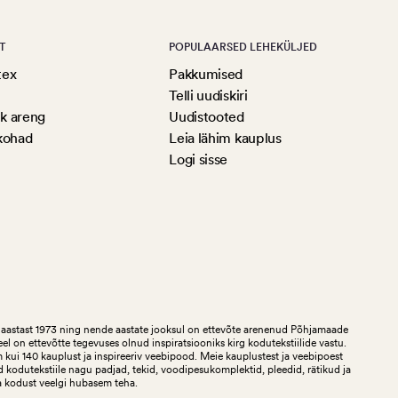
T
POPULAARSED LEHEKÜLJED
tex
Pakkumised
Telli uudiskiri
ik areng
Uudistooted
kohad
Leia lähim kauplus
Logi sisse
aastast 1973 ning nende aastate jooksul on ettevõte arenenud Põhjamaade
teel on ettevõtte tegevuses olnud inspiratsiooniks kirg kodutekstiilide vastu.
ui 140 kauplust ja inspireeriv veebipood. Meie kauplustest ja veebipoest
 kodutekstiile nagu padjad, tekid, voodipesukomplektid, pleedid, rätikud ja
a kodust veelgi hubasem teha.