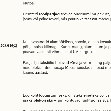
elutoa.
Hemtexi
toolipadjad
toovad õueruumi mugavust, vä
jaoks või päikesevari, mis pakub kaitset kuumadel
Kui investeerid aiamööblisse, soovid, et see kest
hooaeg
põhjamaise kliimaga. Kunstrotang, alumiinium ja p
peavad vastu nii vihmale kui UV-kiirgusele.
Padjad ja tekstiilid hoiavad värvi ja vormi ning p
neid oleks lihtne hooaja lõpus hoiustada. Leiad meie
kaunis aastaid.
Loo koht lõõgastumiseks, ühisteks eineteks või va
igaks olukorraks
– siin kohtuvad funktsionaalsus, kv