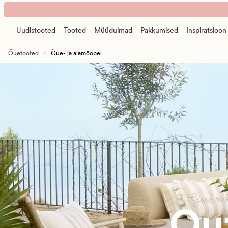
Aiamööbel
Animated
-
banner.
õuemööbel
Uudistooted
Tooted
Müüduimad
Pakkumised
Inspiratsioon
Press
-
ESCAPE
terrassile,
Õuetooted
Õue- ja aiamööbel
to
rõdule
pause.
ja
õuealale.