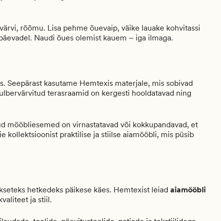
rvi, rõõmu. Lisa pehme õuevaip, väike lauake kohvitassi
 päevadel. Naudi õues olemist kauem – iga ilmaga.
aks. Seepärast kasutame Hemtexis materjale, mis sobivad
ulbervärvitud terasraamid on kergesti hooldatavad ning
aljud mööbliesemed on virnastatavad või kokkupandavad, et
 kollektsioonist praktilise ja stiilse aiamööbli, mis püsib
ikseteks hetkedeks päikese käes. Hemtexist leiad
aiamööbli
aliteet ja stiil.