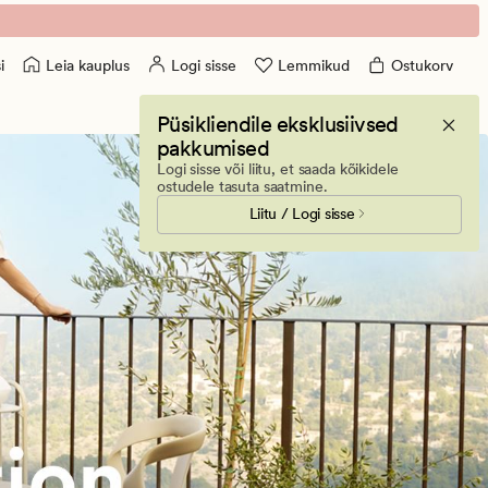
Leia kauplus
Logi sisse
Lemmikud
Ostukorv
i
Püsikliendile eksklusiivsed
pakkumised
Logi sisse või liitu, et saada kõikidele
ostudele tasuta saatmine.
Liitu / Logi sisse