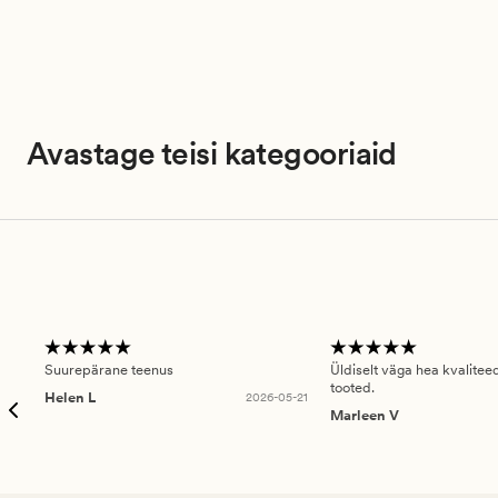
Avastage teisi kategooriaid
Suurepärane teenus
Üldiselt väga hea kvalitee
tooted.
Helen L
2026-05-21
Marleen V