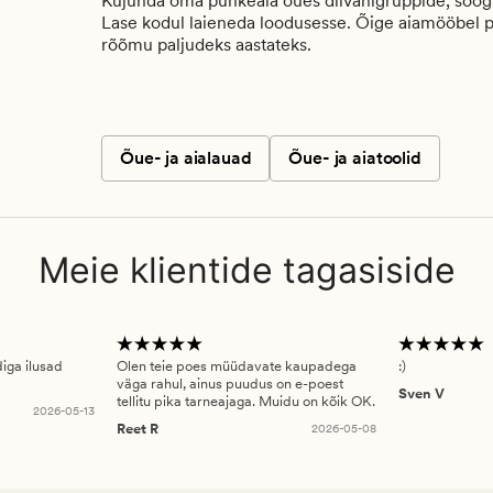
Kujunda oma puhkeala õues diivanigruppide, söögila
Lase kodul laieneda loodusesse. Õige aiamööbel p
rõõmu paljudeks aastateks.
Õue- ja aialauad
Õue- ja aiatoolid
Meie klientide tagasiside
diga ilusad
Olen teie poes müüdavate kaupadega
:)
väga rahul, ainus puudus on e-poest
Sven V
tellitu pika tarneajaga. Muidu on kõik OK.
2026-05-13
Reet R
2026-05-08