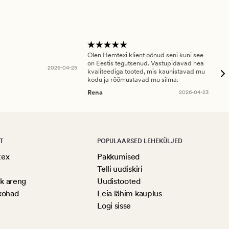
Olen Hemtexi klient oönud seni kuni see
Tar
on Eestis tegutsenud. Vastupidavad hea
abi
2026-04-25
kvaliteediga tooted, mis kaunistavad mu
ala
kodu ja rõõmustavad mu silma.
An
Rena
2026-04-23
T
POPULAARSED LEHEKÜLJED
tex
Pakkumised
Telli uudiskiri
ik areng
Uudistooted
kohad
Leia lähim kauplus
Logi sisse