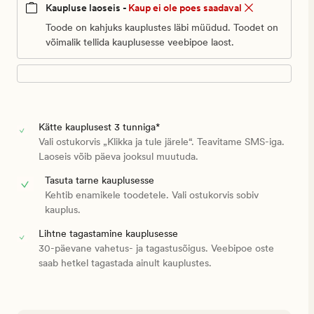
Kaupluse laoseis -
Kaup ei ole poes saadaval
Toode on kahjuks kauplustes läbi müüdud. Toodet on
võimalik tellida kauplusesse veebipoe laost.
Kätte kauplusest 3 tunniga*
Vali ostukorvis „Klikka ja tule järele“. Teavitame SMS-iga.
Laoseis võib päeva jooksul muutuda.
Tasuta tarne kauplusesse
Kehtib enamikele toodetele. Vali ostukorvis sobiv
kauplus.
Lihtne tagastamine kauplusesse
30-päevane vahetus- ja tagastusõigus. Veebipoe oste
saab hetkel tagastada ainult kauplustes.