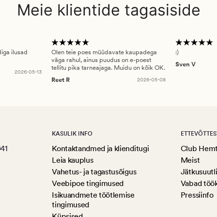
Meie klientide tagasiside
diga ilusad
Olen teie poes müüdavate kaupadega
:)
väga rahul, ainus puudus on e-poest
Sven V
tellitu pika tarneajaga. Muidu on kõik OK.
2026-05-13
Reet R
2026-05-08
KASULIK INFO
ETTEVÕTTES
041
Kontaktandmed ja klienditugi
Club Hem
Leia kauplus
Meist
Vahetus- ja tagastusõigus
Jätkusuutl
Veebipoe tingimused
Vabad töö
Isikuandmete töötlemise
Pressiinfo
tingimused
Küpsised