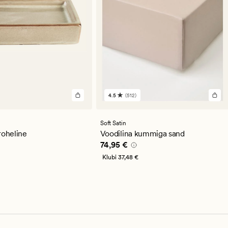
4.5
(512)
512
st
arvustust
se
keskmise
guga
hinnanguga
Soft Satin
4.5
roheline
Voodilina kummiga sand
,95 €
Pris_ee
74,95 €
74,95 €
Klubi
37,48 €