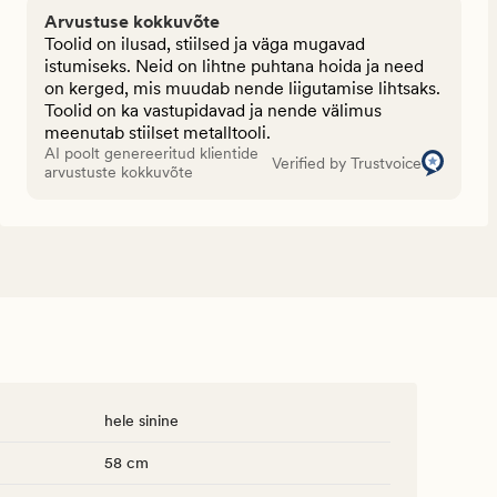
Arvustuse kokkuvõte
Toolid on ilusad, stiilsed ja väga mugavad
istumiseks. Neid on lihtne puhtana hoida ja need
on kerged, mis muudab nende liigutamise lihtsaks.
Toolid on ka vastupidavad ja nende välimus
meenutab stiilset metalltooli.
AI poolt genereeritud klientide
Verified by Trustvoice
arvustuste kokkuvõte
hele sinine
58 cm