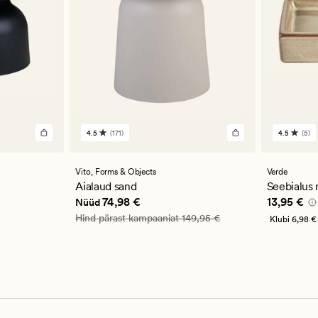
4.5
(171)
4.5
(5)
171
5
arvustust
arvustu
keskmise
keskmi
hinnanguga
hinnan
Vito,
Forms & Objects
Verde
4.5
4.5
Aialaud sand
Seebialus 
4,99 €
Nåværende pris_ee
74,98 €
Pris_ee
13
74,98 €
13,95 €
Nüüd
Vanlig pris_ee
149,95 €
Hind pärast kampaaniat
149,95 €
Klubi
6,98 €