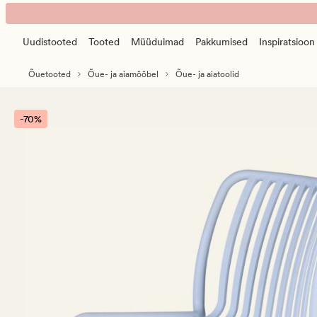
Vitalina
Animated
aiatool
banner.
hele
Uudistooted
Tooted
Müüduimad
Pakkumised
Inspiratsioon
Press
sinine
ESCAPE
Õuetooted
Õue- ja aiamööbel
Õue- ja aiatoolid
to
pause.
-70%