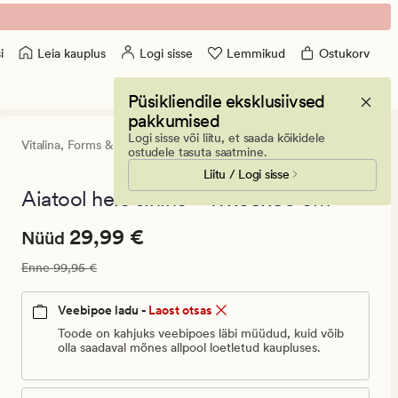
Leia kauplus
Logi sisse
Lemmikud
Ostukorv
i
Püsikliendile eksklusiivsed
pakkumised
Logi sisse või liitu, et saada kõikidele
Vitalina,
Forms & Objects
0
(0)
0
ostudele tasuta saatmine.
arvustust
Liitu / Logi sisse
keskmise
hinnangug
Aiatool hele sinine - 47x58x80 cm
0
Nåværende
Nåværende pris_ee
29,99 €
29,99 €
Nüüd
pris_ee
Vanlig pris_ee
99,95 €
Enne
99,95 €
29,99
€.
Veebipoe ladu -
Laost otsas
Vanlig
Toode on kahjuks veebipoes läbi müüdud, kuid võib
pris_ee
olla saadaval mõnes allpool loetletud kaupluses.
49,98
€