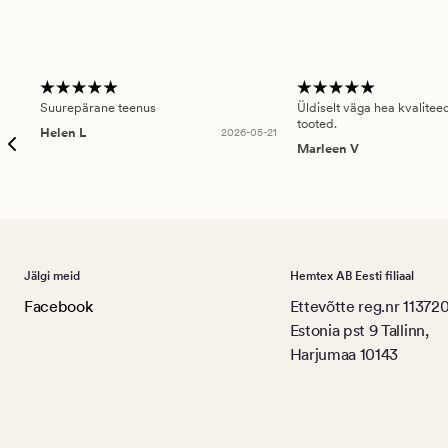
Suurepärane teenus
Üldiselt väga hea kvalitee
tooted.
Helen L
2026-05-21
Marleen V
Jälgi meid
Hemtex AB Eesti filiaal
Facebook
Ettevõtte reg.nr 11372
Estonia pst 9 Tallinn,
Harjumaa 10143