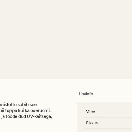
Lisainfo
e, mistõttu sobib see
 nii tuppa kui ka õueruumi.
Värv
:
t ja töödeldud UV-kaitsega,
Pikkus
: