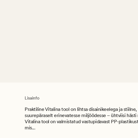
Lisainfo
Praktiline Vitalina tool on lihtsa disainikeelega ja stiiln
suurepäraselt erinevatesse miljöödesse – ühtviisi hästi
Vitalina tool on valmistatud vastupidavast PP-plastikus
mis...