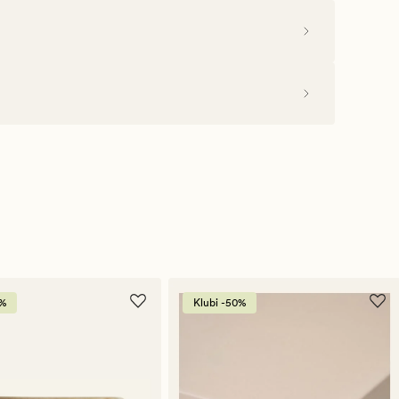
0%
Klubi -50%