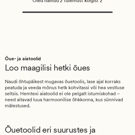
Oled näinud 2 tulemust kõigist 2
Õue- ja aiatoolid
Loo maagilisi hetki õues
Naudi õhtupäikest mugavas õuetoolis, lase ajal korraks
peatuda ja veeda mõnus hetk kohvitassi või hea vestluse
seltsis. Hemtexi aiatoolid ei ole pelgalt istumiskohad –
need aitavad luua harmoonilise õhkkonna, kus sünnivad
mälestused.
Õuetoolid eri suurustes ja