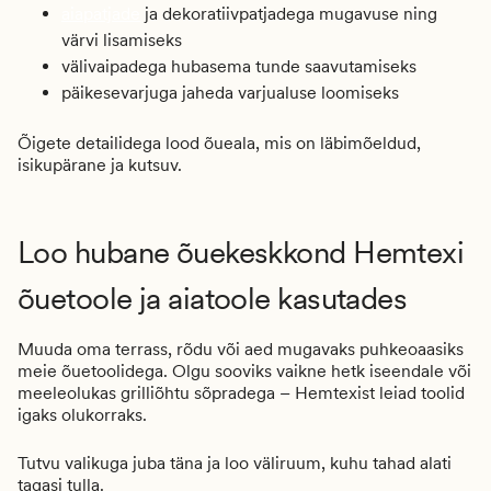
aiapatjade
ja dekoratiivpatjadega mugavuse ning
värvi lisamiseks
välivaipadega hubasema tunde saavutamiseks
päikesevarjuga jaheda varjualuse loomiseks
Õigete detailidega lood õueala, mis on läbimõeldud,
isikupärane ja kutsuv.
Loo hubane õuekeskkond Hemtexi
õuetoole ja aiatoole kasutades
Muuda oma terrass, rõdu või aed mugavaks puhkeoaasiks
meie õuetoolidega. Olgu sooviks vaikne hetk iseendale või
meeleolukas grilliõhtu sõpradega – Hemtexist leiad toolid
igaks olukorraks.
Tutvu valikuga juba täna ja loo väliruum, kuhu tahad alati
tagasi tulla.