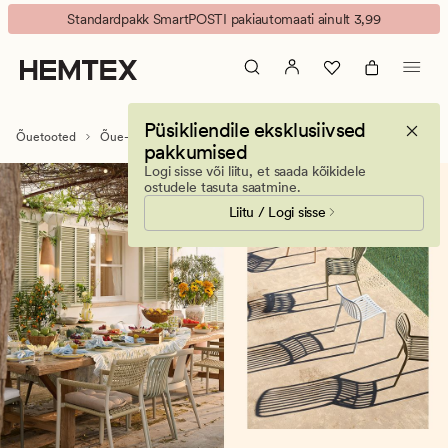
Õuetoolid
Animated
Standardpakk SmartPOSTI pakiautomaati ainult 3,99
ja
banner.
aiatoolid
Press
–
ESCAPE
mugavad
to
Püsikliendile eksklusiivsed
toolid
pause.
Õuetooted
Õue- ja aiamööbel
Õue- ja aiatoolid
pakkumised
terrassile
Logi sisse või liitu, et saada kõikidele
ja
ostudele tasuta saatmine.
rõdule
Liitu / Logi sisse