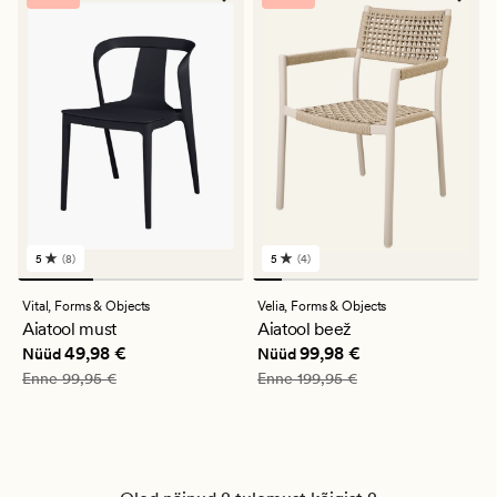
5
(8)
5
(4)
8
4
arvustust
arvustust
keskmise
keskmise
Vital,
Forms & Objects
Velia,
Forms & Objects
hinnanguga
hinnanguga
Aiatool must
Aiatool beež
5
5
Nåværende pris_ee
49,98 €
Nåværende pris_ee
99,98 €
49,98 €
99,98 €
Nüüd
Nüüd
Vanlig pris_ee
99,95 €
Vanlig pris_ee
199,95 €
Enne
99,95 €
Enne
199,95 €