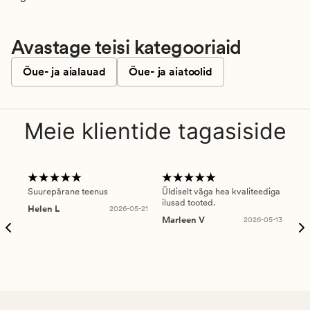
Avastage teisi kategooriaid
Õue- ja aialauad
Õue- ja aiatoolid
Meie klientide tagasiside
Suurepärane teenus
Üldiselt väga hea kvaliteediga
Ole
ilusad tooted.
kau
Helen L
2026-05-21
puu
Marleen V
2026-05-13
tar
Ree