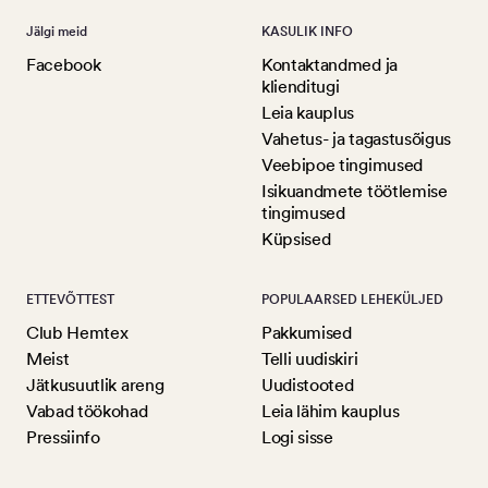
Jälgi meid
KASULIK INFO
Facebook
Kontaktandmed ja
klienditugi
Leia kauplus
Vahetus- ja tagastusõigus
Veebipoe tingimused
Isikuandmete töötlemise
tingimused
Küpsised
ETTEVÕTTEST
POPULAARSED LEHEKÜLJED
Club Hemtex
Pakkumised
Meist
Telli uudiskiri
Jätkusuutlik areng
Uudistooted
Vabad töökohad
Leia lähim kauplus
Pressiinfo
Logi sisse