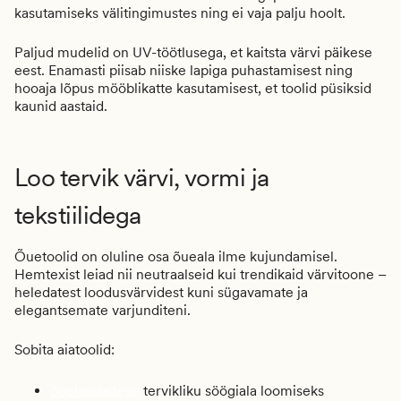
kasutamiseks välitingimustes ning ei vaja palju hoolt.
Paljud mudelid on UV-töötlusega, et kaitsta värvi päikese
eest. Enamasti piisab niiske lapiga puhastamisest ning
hooaja lõpus mööblikatte kasutamisest, et toolid püsiksid
kaunid aastaid.
Loo tervik värvi, vormi ja
tekstiilidega
Õuetoolid on oluline osa õueala ilme kujundamisel.
Hemtexist leiad nii neutraalseid kui trendikaid värvitoone –
heledatest loodusvärvidest kuni sügavamate ja
elegantsemate varjunditeni.
Sobita aiatoolid:
õuelaudadega
tervikliku söögiala loomiseks