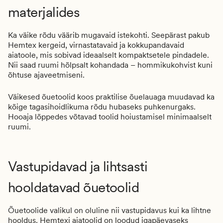
materjalides
Ka väike rõdu väärib mugavaid istekohti. Seepärast pakub
Hemtex kergeid, virnastatavaid ja kokkupandavaid
aiatoole, mis sobivad ideaalselt kompaktsetele pindadele.
Nii saad ruumi hõlpsalt kohandada – hommikukohvist kuni
õhtuse ajaveetmiseni.
Väikesed õuetoolid koos praktilise õuelauaga muudavad ka
kõige tagasihoidlikuma rõdu hubaseks puhkenurgaks.
Hooaja lõppedes võtavad toolid hoiustamisel minimaalselt
ruumi.
Vastupidavad ja lihtsasti
hooldatavad õuetoolid
Õuetoolide valikul on oluline nii vastupidavus kui ka lihtne
hooldus. Hemtexi aiatoolid on loodud igapäevaseks