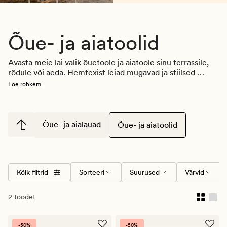
Õue- ja aiatoolid
Avasta meie lai valik õuetoole ja aiatoole sinu terrassile, 
rõdule või aeda. Hemtexist leiad mugavad ja stiilsed 
toolid igasse väliruumi – olgu otsingul kompaktsed 
Loe rohkem
rõdutoolid või suuremad aiatoolid pere ja sõpradega 
koosviibimiseks. Meie õuemööbel ühendab disaini ja 
vastupidavuse, et luua meeldiv ning praktiline 
õuekeskkond.
Õue- ja aialauad
Õue- ja aiatoolid
Kõik filtrid
Sorteeri
Suurused
Värvid
2 toodet
-50%
-50%