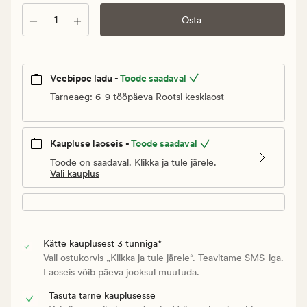
€.
Kogus
Vanlig
Osta
pris_ee
169,95
€
Veebipoe ladu -
Toode saadaval
Tarneaeg: 6-9 tööpäeva Rootsi kesklaost
Kaupluse laoseis -
Toode saadaval
Toode on saadaval. Klikka ja tule järele.
Vali kauplus
Kätte kauplusest 3 tunniga*
Vali ostukorvis „Klikka ja tule järele“. Teavitame SMS-iga.
Laoseis võib päeva jooksul muutuda.
Tasuta tarne kauplusesse