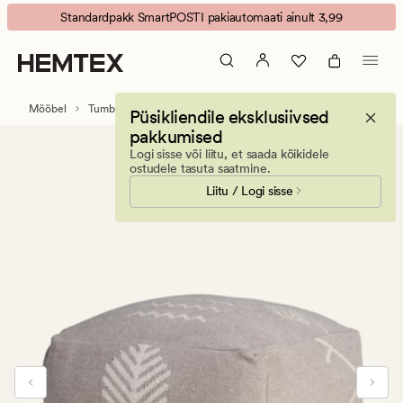
Jiva
Animated
Standardpakk SmartPOSTI pakiautomaati ainult 3,99
tumba
banner.
tumeliivkollane
Press
ESCAPE
to
Mööbel
Tumbad
Püsikliendile eksklusiivsed
pause.
pakkumised
Logi sisse või liitu, et saada kõikidele
ostudele tasuta saatmine.
Liitu / Logi sisse