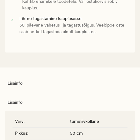
Kehtib enamikele toodetele. Vali ostukorvis sobiv
kauplus.
Lihtne tagastamine kauplusesse
30-päevane vahetus- ja tagastusõigus. Veebipoe oste
saab hetkel tagastada ainult kauplustes.
Lisainfo
Lisainfo
Värv
:
tumeliivkollane
Pikkus
:
50 cm