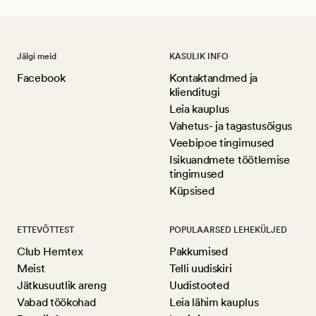
Jälgi meid
KASULIK INFO
Facebook
Kontaktandmed ja
klienditugi
Leia kauplus
Vahetus- ja tagastusõigus
Veebipoe tingimused
Isikuandmete töötlemise
tingimused
Küpsised
ETTEVÕTTEST
POPULAARSED LEHEKÜLJED
Club Hemtex
Pakkumised
Meist
Telli uudiskiri
Jätkusuutlik areng
Uudistooted
Vabad töökohad
Leia lähim kauplus