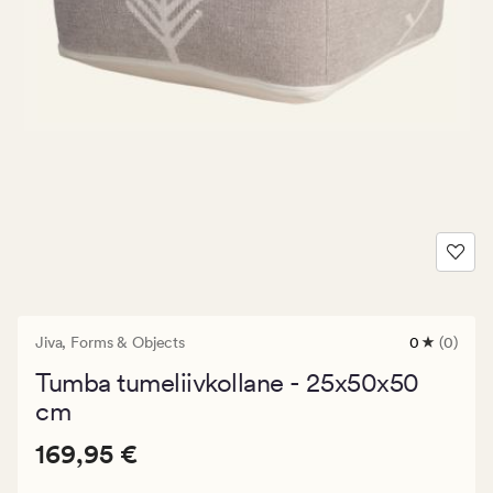
Jiva,
Forms & Objects
0
(0)
0
arvustust
Tumba tumeliivkollane - 25x50x50
keskmise
hinnangug
cm
0
Pris_ee
Pris_ee
169,95 €
169,95 €
169,95