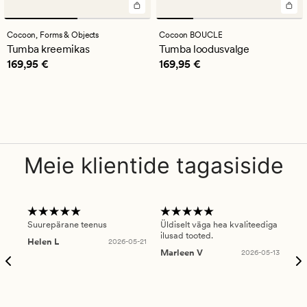
Cocoon,
Forms & Objects
Cocoon BOUCLE
Tumba kreemikas
Tumba loodusvalge
Pris_ee
169,95 €
Pris_ee
169,95 €
169,95 €
169,95 €
Meie klientide tagasiside
Suurepärane teenus
Üldiselt väga hea kvaliteediga
Ole
ilusad tooted.
kau
Helen L
2026-05-21
puu
Marleen V
2026-05-13
tar
Ree