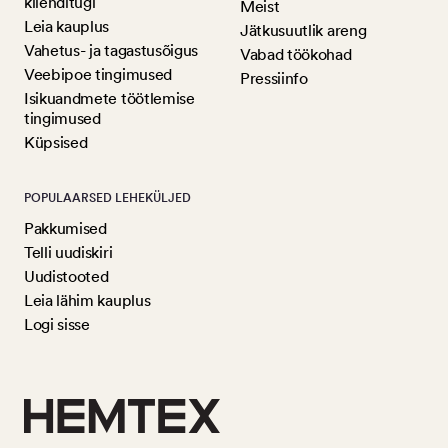
klienditugi
Meist
Leia kauplus
Jätkusuutlik areng
Vahetus- ja tagastusõigus
Vabad töökohad
Veebipoe tingimused
Pressiinfo
Isikuandmete töötlemise
tingimused
Küpsised
POPULAARSED LEHEKÜLJED
Pakkumised
Telli uudiskiri
Uudistooted
Leia lähim kauplus
Logi sisse