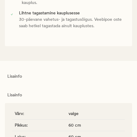
kauplus.
Lihtne tagastamine kauplusesse
30-päevane vahetus- ja tagastusõigus. Veebipoe oste
saab hetkel tagastada ainult kauplustes.
Lisainfo
Lisainfo
Värv
:
valge
Pikkus
:
60 cm
Laius
:
60 cm