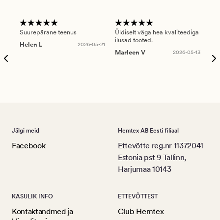
Suurepärane teenus
Üldiselt väga hea kvaliteediga
Ole
ilusad tooted.
kau
Helen L
2026-05-21
puu
Marleen V
2026-05-13
tar
Ree
Jälgi meid
Hemtex AB Eesti filiaal
Facebook
Ettevõtte reg.nr 11372041
Estonia pst 9 Tallinn,
Harjumaa 10143
KASULIK INFO
ETTEVÕTTEST
Kontaktandmed ja
Club Hemtex