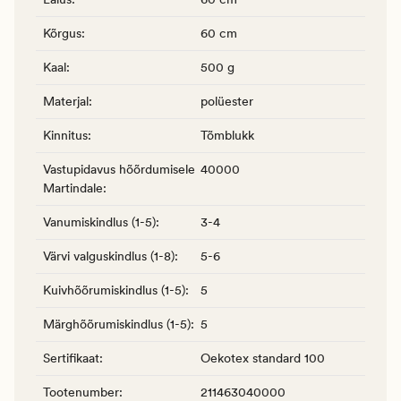
Kõrgus
:
60 cm
Kaal
:
500 g
Materjal
:
polüester
Kinnitus
:
Tõmblukk
Vastupidavus hõõrdumisele
40000
Martindale
:
Vanumiskindlus (1-5)
:
3-4
Värvi valguskindlus (1-8)
:
5-6
Kuivhõõrumiskindlus (1-5)
:
5
Märghõõrumiskindlus (1-5)
:
5
Sertifikaat
:
Oekotex standard 100
Tootenumber
:
211463040000