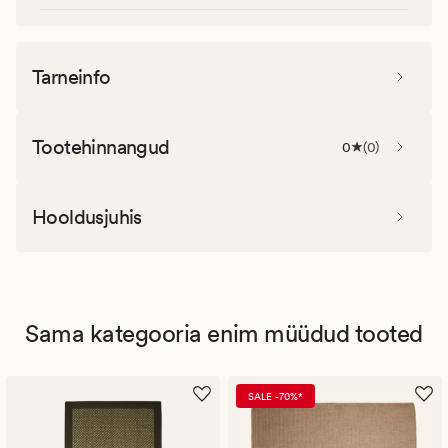
Tarneinfo
Tootehinnangud
0
(
0
)
Hooldusjuhis
Sama kategooria enim müüdud tooted
SALE -70%*