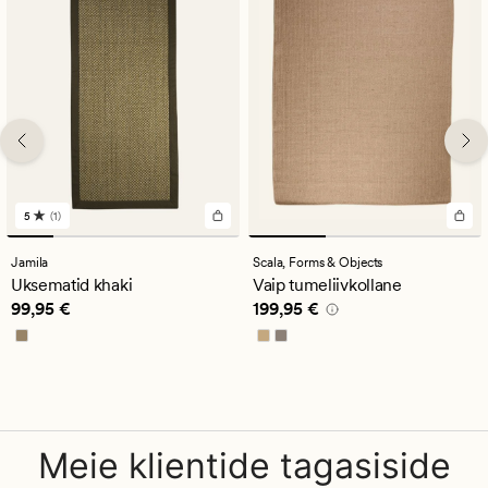
5
(1)
1
arvustust
keskmise
Jamila
Scala,
Forms & Objects
hinnanguga
Uksematid khaki
Vaip tumeliivkollane
5
Pris_ee
99,95 €
Pris_ee
199,95 €
99,95 €
199,95 €
Meie klientide tagasiside