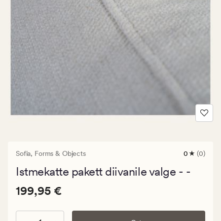
Sofia,
Forms & Objects
0
(0)
0
arvustust
Istmekatte pakett diivanile valge - -
keskmise
hinnangug
Pris_ee
Pris_ee
199,95 €
0
199,95 €
199,95
€.