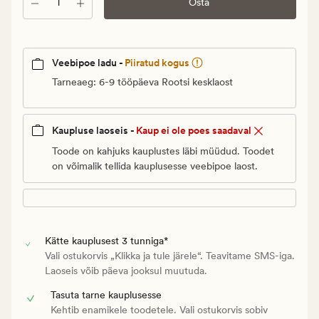
Kogus
Vanlig
Osta
pris_ee
199,95
€
Veebipoe ladu -
Piiratud kogus
Tarneaeg: 6-9 tööpäeva Rootsi kesklaost
Kaupluse laoseis -
Kaup ei ole poes saadaval
Toode on kahjuks kauplustes läbi müüdud. Toodet
on võimalik tellida kauplusesse veebipoe laost.
Kätte kauplusest 3 tunniga*
Vali ostukorvis „Klikka ja tule järele“. Teavitame SMS-iga.
Laoseis võib päeva jooksul muutuda.
Tasuta tarne kauplusesse
Kehtib enamikele toodetele. Vali ostukorvis sobiv