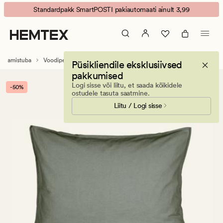
Carol
Animated
Standardpakk SmartPOSTI pakiautomaati ainult 3,99
puuvillane
banner.
voodipesukomplekt
Press
R
ESCAPE
oliiviroheline
to
agamistuba
Voodipesukomplektid
Tavapuuvillased voodipesukomplektid
Püsikliendile eksklusiivsed
pause.
pakkumised
Logi sisse või liitu, et saada kõikidele
-50%
ostudele tasuta saatmine.
Liitu / Logi sisse