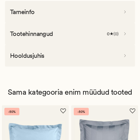
Tarneinfo
Tootehinnangud
0
(
0
)
Hooldusjuhis
Sama kategooria enim müüdud tooted
-50%
-50%