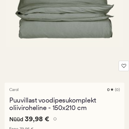
Carol
0
(0)
0
arvustust
Puuvillast voodipesukomplekt
keskmise
hinnangug
oliiviroheline - 150x210 cm
0
Nåværende
Nåværende pris_ee
39,98 €
39,98 €
Nüüd
pris_ee
Vanlig pris_ee
79,95 €
Enne
79,95 €