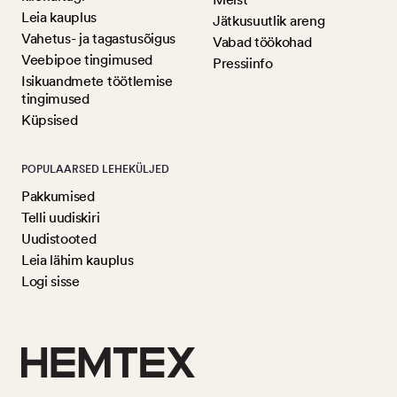
Leia kauplus
Jätkusuutlik areng
Vahetus- ja tagastusõigus
Vabad töökohad
Veebipoe tingimused
Pressiinfo
Isikuandmete töötlemise
tingimused
Küpsised
POPULAARSED LEHEKÜLJED
Pakkumised
Telli uudiskiri
Uudistooted
Leia lähim kauplus
Logi sisse