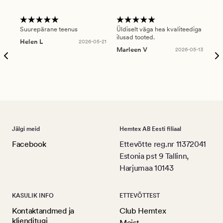
Suurepärane teenus
Üldiselt väga hea kvaliteediga
Ole
ilusad tooted.
kau
Helen L
2026-05-21
puu
Marleen V
2026-05-13
tar
Ree
Jälgi meid
Hemtex AB Eesti filiaal
Facebook
Ettevõtte reg.nr 11372041
Estonia pst 9 Tallinn,
Harjumaa 10143
KASULIK INFO
ETTEVÕTTEST
Kontaktandmed ja
Club Hemtex
klienditugi
Meist