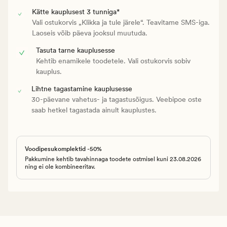
Kätte kauplusest 3 tunniga*
Vali ostukorvis „Klikka ja tule järele“. Teavitame SMS-iga.
Laoseis võib päeva jooksul muutuda.
Tasuta tarne kauplusesse
Kehtib enamikele toodetele. Vali ostukorvis sobiv
kauplus.
Lihtne tagastamine kauplusesse
30-päevane vahetus- ja tagastusõigus. Veebipoe oste
saab hetkel tagastada ainult kauplustes.
Voodipesukomplektid -50%
Pakkumine kehtib tavahinnaga toodete ostmisel kuni 23.08.2026
ning ei ole kombineeritav.