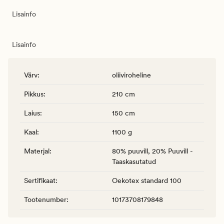
Lisainfo
Lisainfo
Värv
:
oliiviroheline
Pikkus
:
210 cm
Laius
:
150 cm
Kaal
:
1100 g
Materjal
:
80% puuvill, 20% Puuvill -
Taaskasutatud
Sertifikaat
:
Oekotex standard 100
Tootenumber
:
10173708179848