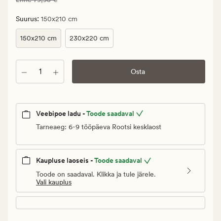
39,98
€.
:
Suurus
150x210 cm
Vanlig
pris_ee
150x210 cm
230x220 cm
79,95
€
Kogus
Osta
Veebipoe ladu -
Toode saadaval
Tarneaeg: 6-9 tööpäeva Rootsi kesklaost
Kaupluse laoseis -
Toode saadaval
Toode on saadaval. Klikka ja tule järele.
Vali kauplus