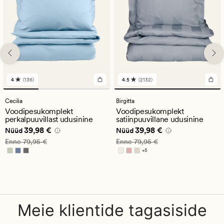
4
(136)
4.5
(2132)
136
2132
arvustust
arvustust
keskmise
keskmise
Cecilia
Birgitta
hinnanguga
hinnanguga
Voodipesukomplekt
Voodipesukomplekt
4
4.5
perkalpuuvillast udusinine
satiinpuuvillane udusinine
Nåværende pris_ee
39,98 €
Nåværende pris_ee
39,98 €
39,98 €
39,98 €
Nüüd
Nüüd
Vanlig pris_ee
79,95 €
Vanlig pris_ee
79,95 €
Enne
79,95 €
Enne
79,95 €
+
5
Saadaval rohkemates värvitoonides
Meie klientide tagasiside