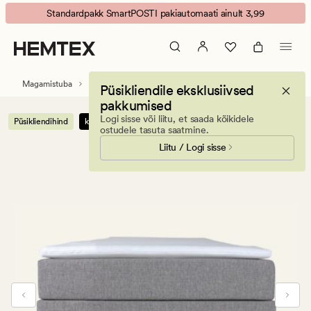
kontinentaalvoodi
Animated
Standardpakk SmartPOSTI pakiautomaati ainult 3,99
hall
banner.
Press
ESCAPE
to
Magamistuba
Voodid
Kontinentaalvoodid
Püsikliendile eksklusiivsed
pause.
pakkumised
Logi sisse või liitu, et saada kõikidele
Püsikliendihind
koos kattemadratsiga
ostudele tasuta saatmine.
Liitu / Logi sisse