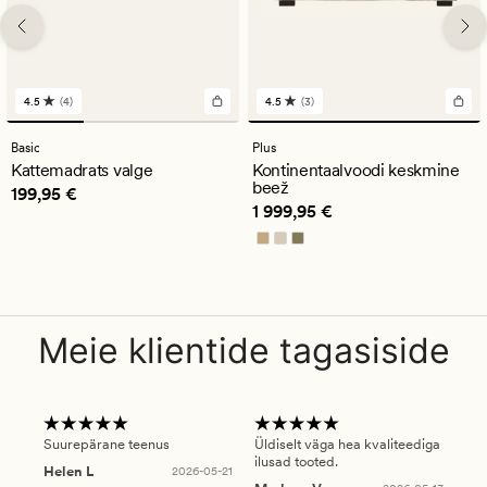
4.5
(4)
4.5
(3)
4
3
arvustust
arvustust
keskmise
keskmise
Basic
Plus
hinnanguga
hinnanguga
Kattemadrats valge
Kontinentaalvoodi keskmine
4.5
4.5
beež
Pris_ee
199,95 €
199,95 €
Pris_ee
1 999,95 €
1 999,95 €
Meie klientide tagasiside
Suurepärane teenus
Üldiselt väga hea kvaliteediga
Ole
ilusad tooted.
kau
Helen L
2026-05-21
puu