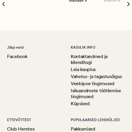
Marleen V
2026-05-13
tar
Ree
Jälgi meid
KASULIK INFO
Facebook
Kontaktandmed ja
klienditugi
Leia kauplus
Vahetus- ja tagastusõigus
Veebipoe tingimused
Isikuandmete töötlemise
tingimused
Küpsised
ETTEVÕTTEST
POPULAARSED LEHEKÜLJED
Club Hemtex
Pakkumised