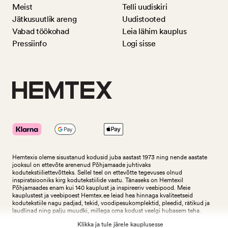
Meist
Telli uudiskiri
Jätkusuutlik areng
Uudistooted
Vabad töökohad
Leia lähim kauplus
Pressiinfo
Logi sisse
Hemtexis oleme sisustanud kodusid juba aastast 1973 ning nende aastate
jooksul on ettevõte arenenud Põhjamaade juhtivaks
kodutekstiiliettevõtteks.
Sellel teel on ettevõtte tegevuses olnud
inspiratsiooniks kirg kodutekstiilide vastu. Tänaseks on Hemtexil
Põhjamaades enam kui 140 kauplust ja inspireeriv veebipood. Meie
kauplustest ja veebipoest Hemtex.ee leiad hea hinnaga kvaliteetseid
kodutekstiile nagu padjad, tekid, voodipesukomplektid, pleedid, rätikud ja
laudlinad ning palju muudki, millega oma kodust veelgi hubasem teha.
Klikka ja tule järele kauplusesse