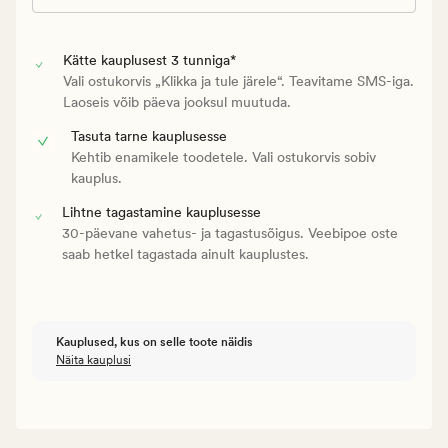
Kätte kauplusest 3 tunniga*
Vali ostukorvis „Klikka ja tule järele“. Teavitame SMS-iga.
Laoseis võib päeva jooksul muutuda.
Tasuta tarne kauplusesse
Kehtib enamikele toodetele. Vali ostukorvis sobiv
kauplus.
Lihtne tagastamine kauplusesse
30-päevane vahetus- ja tagastusõigus. Veebipoe oste
saab hetkel tagastada ainult kauplustes.
Kauplused, kus on selle toote näidis
Näita kauplusi