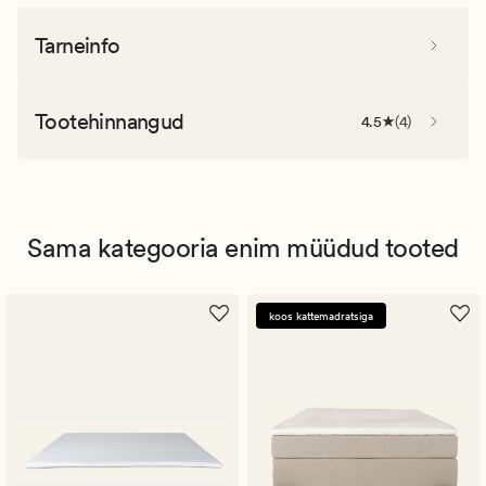
Tarneinfo
Tootehinnangud
4.5
(
4
)
Sama kategooria enim müüdud tooted
koos kattemadratsiga