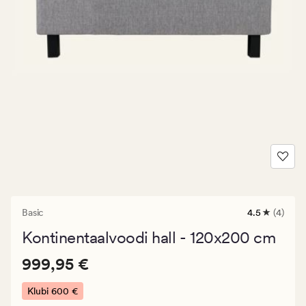
Basic
4.5
(4)
4
arvustust
Kontinentaalvoodi hall - 120x200 cm
keskmise
hinnanguga
Pris_ee
Pris_ee
999,95 €
4.5
999,95 €
999,95
€.
Klubi
600 €