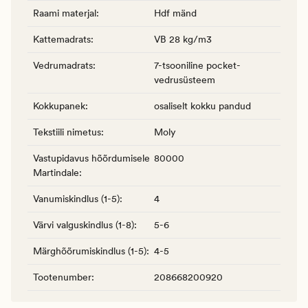
Raami materjal
:
Hdf mänd
Kattemadrats
:
VB 28 kg/m3
Vedrumadrats
:
7-tsooniline pocket-
vedrusüsteem
Kokkupanek
:
osaliselt kokku pandud
Tekstiili nimetus
:
Moly
Vastupidavus hõõrdumisele
80000
Martindale
:
Vanumiskindlus (1-5)
:
4
Värvi valguskindlus (1-8)
:
5-6
Märghõõrumiskindlus (1-5)
:
4-5
Tootenumber
:
208668200920