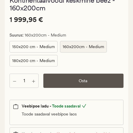
Kontinentaalvoodi keskmine beež -
keskmise
hinnanguga
160x200cm
4.5
Pris_ee
Pris_ee
1 999,95 €
1 999,95 €
1
999,95
:
Suurus
160x200cm - Medium
€.
Vanlig
150x200 cm - Medium
160x200cm - Medium
pris_ee
1
180x200 cm - Medium
999,95
€
Kogus
Osta
Veebipoe ladu -
Toode saadaval
Toode saadaval veebipoe laos