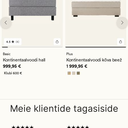
4.5
(4)
4
arvustust
keskmise
Basic
Plus
hinnanguga
Kontinentaalvoodi hall
Kontinentaalvoodi kõva beež
4.5
Pris_ee
999,95 €
Pris_ee
1 999,95 €
999,95 €
1 999,95 €
Klubi
600 €
Meie klientide tagasiside