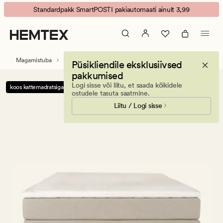
Plus
Animated
Standardpakk SmartPOSTI pakiautomaati ainult 3,99
Kontinentaalvoodi
banner.
keskmine
Press
beež
ESCAPE
to
Magamistuba
Voodid
Kontinentaalvoodid
Püsikliendile eksklusiivsed
pause.
pakkumised
Logi sisse või liitu, et saada kõikidele
koos kattemadratsiga
ostudele tasuta saatmine.
Liitu / Logi sisse