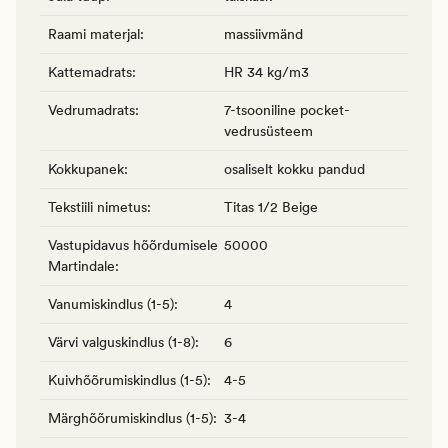
Raami materjal
:
massiivmänd
Kattemadrats
:
HR 34 kg/m3
Vedrumadrats
:
7-tsooniline pocket-
vedrusüsteem
Kokkupanek
:
osaliselt kokku pandud
Tekstiili nimetus
:
Titas 1/2 Beige
Vastupidavus hõõrdumisele
50000
Martindale
:
Vanumiskindlus (1-5)
:
4
Värvi valguskindlus (1-8)
:
6
Kuivhõõrumiskindlus (1-5)
:
4-5
Märghõõrumiskindlus (1-5)
:
3-4