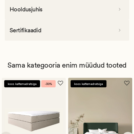
Hooldusjuhis
Sertifikaadid
Sama kategooria enim müüdud tooted
koos kattemadratsiga
-30%
koos kattemadratsiga