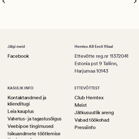
Ree
Jälgi meid
Hemtex AB Eesti filiaal
Facebook
Ettevõtte reg.nr 11372041
Estonia pst 9 Tallinn,
Harjumaa 10143
KASULIK INFO
ETTEVÕTTEST
Kontaktandmed ja
Club Hemtex
klienditugi
Meist
Leia kauplus
Jätkusuutlik areng
Vahetus- ja tagastusõigus
Vabad töökohad
Veebipoe tingimused
Pressiinfo
Isikuandmete töötlemise