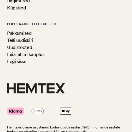
tingimused
Küpsised
POPULAARSED LEHEKÜLJED
Pakkumised
Telli uudiskiri
Uudistooted
Leia lähim kauplus
Logi sisse
Hemtexis oleme sisustanud kodusid juba aastast 1973 ning nende aastate
jooksul on ettevõte arenenud Põhjamaade juhtivaks