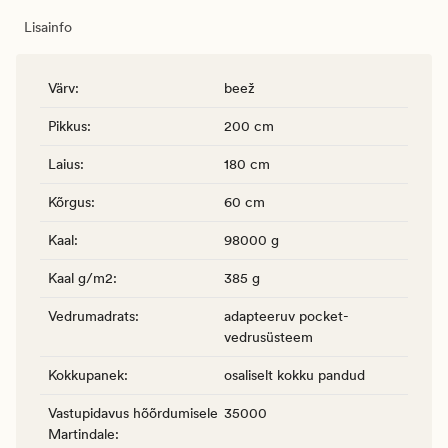
Lisainfo
Värv
:
beež
Pikkus
:
200 cm
Laius
:
180 cm
Kõrgus
:
60 cm
Kaal
:
98000 g
Kaal g/m2
:
385 g
Vedrumadrats
:
adapteeruv pocket-
vedrusüsteem
Kokkupanek
:
osaliselt kokku pandud
Vastupidavus hõõrdumisele
35000
Martindale
: