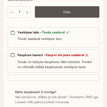
1
889,97
Kogus
Osta
€.
Vanlig
pris_ee
2
Veebipoe ladu -
Toode saadaval
699,95
Toode saadaval veebipoe laos
€
Kaupluse laoseis -
Kaup ei ole poes saadaval
Toode on kahjuks kauplustes läbi müüdud. Toodet
on võimalik tellida kauplusesse veebipoe laost.
Kätte kauplusest 3 tunniga*
Vali ostukorvis „Klikka ja tule järele“. Teavitame SMS-iga.
Laoseis võib päeva jooksul muutuda.