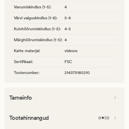
Vanumiskindlus (1-5)
:
4
Värvi valguskindlus (1-8)
:
5-6
Kuivhõõrumiskindlus (1-5)
:
4-5
Märghõõrumiskindlus (1-5)
:
4
Katte materjal
:
viskoos
Sertifikaat
:
FSC
Tootenumber
:
214375180210
Tarneinfo
Tootehinnangud
0
(
0
)