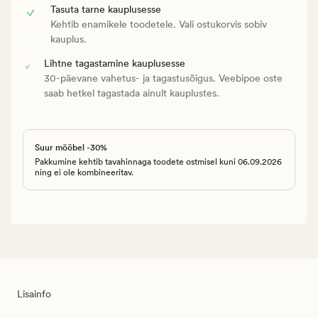
Tasuta tarne kauplusesse
Kehtib enamikele toodetele. Vali ostukorvis sobiv
kauplus.
Lihtne tagastamine kauplusesse
30-päevane vahetus- ja tagastusõigus. Veebipoe oste
saab hetkel tagastada ainult kauplustes.
Suur mööbel -30%
Pakkumine kehtib tavahinnaga toodete ostmisel kuni 06.09.2026
ning ei ole kombineeritav.
Lisainfo