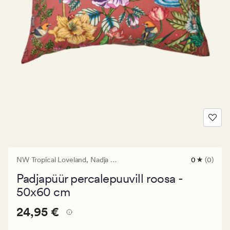
NW Tropical Loveland,
Nadja Wedin
0
(0)
0
arvustust
Padjapüür percalepuuvill roosa -
keskmise
hinnangug
50x60 cm
0
Pris_ee
Pris_ee
24,95 €
24,95 €
24,95