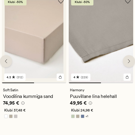
Klubi -50%
Klubi -50%
4.5
(512)
4
(229)
512
229
arvustust
arvustust
keskmise
keskmise
Soft Satin
Harmony
hinnanguga
hinnanguga
Voodilina kummiga sand
Puuvillane lina helehall
4.5
4
Pris_ee
74,95 €
Pris_ee
49,95 €
74,95 €
49,95 €
Klubi
37,48 €
Klubi
24,98 €
+
1
Saadaval rohkemates värvitoonides