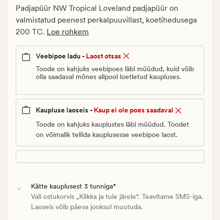
€.
Padjapüür NW Tropical Loveland padjapüür on
Vanlig
valmistatud peenest perkalpuuvillast, koetihedusega
pris_ee
200 TC.
Loe rohkem
24,95
€
Veebipoe ladu -
Laost otsas
Toode on kahjuks veebipoes läbi müüdud, kuid võib
olla saadaval mõnes allpool loetletud kaupluses.
Kaupluse laoseis -
Kaup ei ole poes saadaval
Toode on kahjuks kauplustes läbi müüdud. Toodet
on võimalik tellida kauplusesse veebipoe laost.
Kätte kauplusest 3 tunniga*
Vali ostukorvis „Klikka ja tule järele“. Teavitame SMS-iga.
Laoseis võib päeva jooksul muutuda.