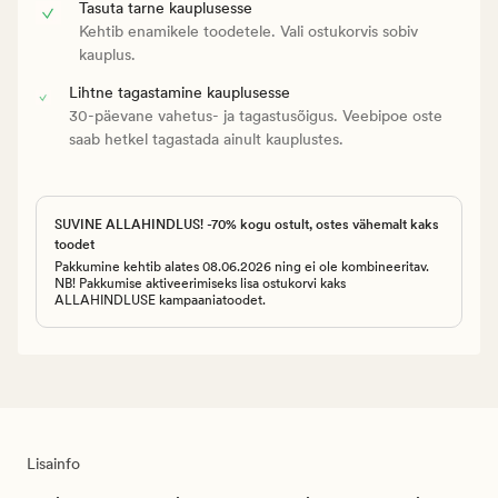
Tasuta tarne kauplusesse
Kehtib enamikele toodetele. Vali ostukorvis sobiv
kauplus.
Lihtne tagastamine kauplusesse
30-päevane vahetus- ja tagastusõigus. Veebipoe oste
saab hetkel tagastada ainult kauplustes.
SUVINE ALLAHINDLUS! -70% kogu ostult, ostes vähemalt kaks
toodet
Pakkumine kehtib alates 08.06.2026 ning ei ole kombineeritav.
NB! Pakkumise aktiveerimiseks lisa ostukorvi kaks
ALLAHINDLUSE kampaaniatoodet.
Lisainfo