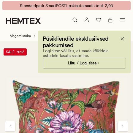
NW
Animated
Standardpakk SmartPOSTI pakiautomaati ainult 3,99
Tropical
banner.
Loveland
Press
padjapüür
ESCAPE
percalepuuvill
to
Magamistuba
Padjapüürid
Perkalpuuvillased padjapüürid
Püsikliendile eksklusiivsed
roosa
pause.
pakkumised
Logi sisse või liitu, et saada kõikidele
SALE -70%*
ostudele tasuta saatmine.
Liitu / Logi sisse