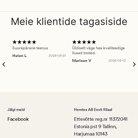
Meie klientide tagasiside
Suurepärane teenus
Üldiselt väga hea kvaliteediga
Ole
ilusad tooted.
kau
Helen L
2026-05-21
puu
Marleen V
2026-05-13
tar
Ree
Jälgi meid
Hemtex AB Eesti filiaal
Facebook
Ettevõtte reg.nr 11372041
Estonia pst 9 Tallinn,
Harjumaa 10143