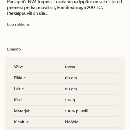
Padjapüür NW Tropical Loveland padjapüür on valmistatud
peenest perkalpuuvillast, koetihedusega 200 TC.
Perkalpuuvill on sile...
Loe rohkem
Lisainfo
Värv
:
roosa
Pikkus
:
60 cm
Laius
:
50 cm
Kaal
:
180 g
Materjal
:
100% puuvill
Kinnitus
:
Nööbid