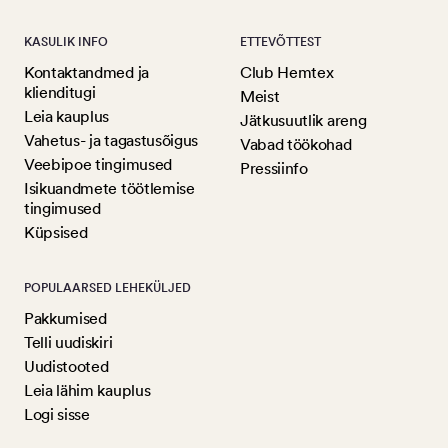
KASULIK INFO
ETTEVÕTTEST
Kontaktandmed ja
Club Hemtex
klienditugi
Meist
Leia kauplus
Jätkusuutlik areng
Vahetus- ja tagastusõigus
Vabad töökohad
Veebipoe tingimused
Pressiinfo
Isikuandmete töötlemise
tingimused
Küpsised
POPULAARSED LEHEKÜLJED
Pakkumised
Telli uudiskiri
Uudistooted
Leia lähim kauplus
Logi sisse