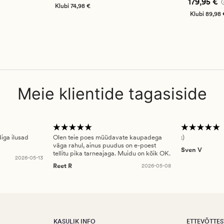
Pris_ee
17
179,95 €
Klubi
74,98 €
Klubi
89,98 
Meie klientide tagasiside
diga ilusad
Olen teie poes müüdavate kaupadega
:)
väga rahul, ainus puudus on e-poest
Sven V
tellitu pika tarneajaga. Muidu on kõik OK.
2026-05-13
Reet R
2026-05-08
KASULIK INFO
ETTEVÕTTES