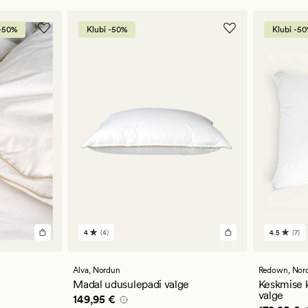
 -50%
Klubi -50%
Klubi -5
4
(4)
4.5
(7)
4
7
arvustust
arvustu
keskmise
keskmi
hinnanguga
hinnan
Alva,
Nordun
Redown,
Nor
4
4.5
Madal udusulepadi valge
Keskmise 
valge
Pris_ee
149,95 €
149,95 €