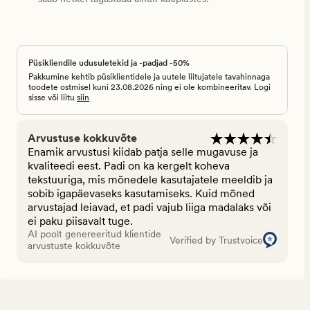
Püsikliendile udusuletekid ja -padjad -50%
Pakkumine kehtib püsiklientidele ja uutele liitujatele tavahinnaga
toodete ostmisel kuni 23.08.2026 ning ei ole kombineeritav. Logi
sisse või liitu
siin
Arvustuse kokkuvõte
Enamik arvustusi kiidab patja selle mugavuse ja
kvaliteedi eest. Padi on ka kergelt koheva
tekstuuriga, mis mõnedele kasutajatele meeldib ja
sobib igapäevaseks kasutamiseks. Kuid mõned
arvustajad leiavad, et padi vajub liiga madalaks või
ei paku piisavalt tuge.
AI poolt genereeritud klientide
Verified by Trustvoice
arvustuste kokkuvõte