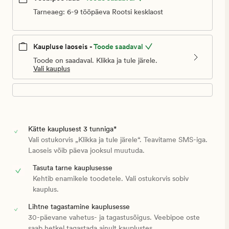
Tarneaeg: 6-9 tööpäeva Rootsi kesklaost
Kaupluse laoseis -
Toode saadaval
Toode on saadaval. Klikka ja tule järele.
Vali kauplus
Kätte kauplusest 3 tunniga*
Vali ostukorvis „Klikka ja tule järele“. Teavitame SMS-iga.
Laoseis võib päeva jooksul muutuda.
Tasuta tarne kauplusesse
Kehtib enamikele toodetele. Vali ostukorvis sobiv
kauplus.
Lihtne tagastamine kauplusesse
30-päevane vahetus- ja tagastusõigus. Veebipoe oste
saab hetkel tagastada ainult kauplustes.