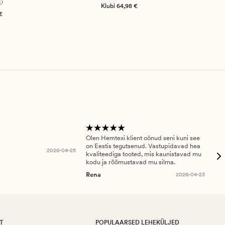
9,95 €
Klubi
64,98 €
€
Olen Hemtexi klient oönud seni kuni see
Tar
on Eestis tegutsenud. Vastupidavad hea
abi
2026-04-25
kvaliteediga tooted, mis kaunistavad mu
ala
kodu ja rõõmustavad mu silma.
An
Rena
2026-04-23
T
POPULAARSED LEHEKÜLJED