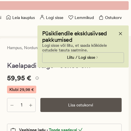
Leia kauplus
Logi sisse
Lemmikud
Ostukorv
i
Püsikliendile eksklusiivsed
pakkumised
Logi sisse või liitu, et saada kõikidele
Hampus,
Nordun
4.5
(15)
15
ostudele tasuta saatmine.
arvustust
Liitu / Logi sisse
keskmise
hinnanguga
Kaelapadi valge - 50x60 cm
4.5
Pris_ee
Pris_ee
59,95 €
59,95 €
59,95
€.
Klubi
29,98 €
Klubi
29,98
Kogus
Lisa ostukorvi
€
Veebipoe ladu -
Toode saadaval