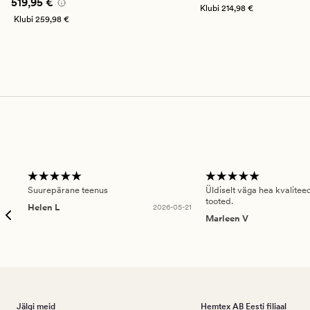
Pris_ee
519,95 €
519,95 €
Klubi
214,98 €
Klubi
259,98 €
Suurepärane teenus
Üldiselt väga hea kvalitee
tooted.
Helen L
2026-05-21
Marleen V
Jälgi meid
Hemtex AB Eesti filiaal