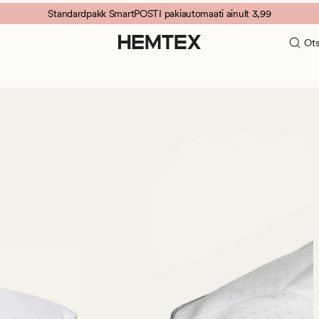
Standardpakk SmartPOSTI pakiautomaati ainult 3,99
Ots