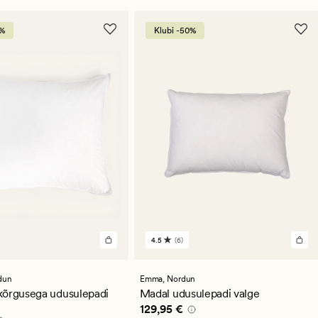
0%
Klubi -50%
4.5
(6)
6
st
arvustust
se
keskmise
guga
hinnanguga
dun
Emma,
Nordun
4.5
kõrgusega udusulepadi
Madal udusulepadi valge
Pris_ee
129,95 €
129,95 €