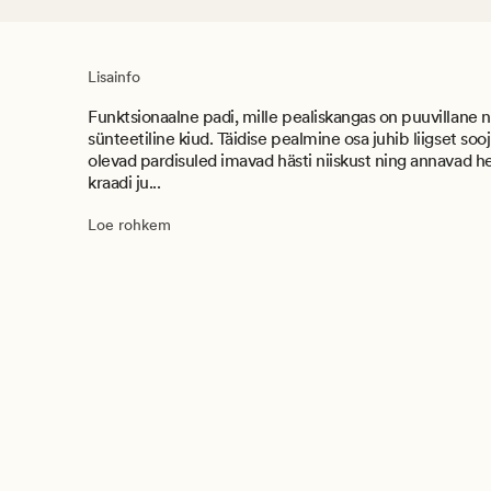
Lisainfo
Funktsionaalne padi, mille pealiskangas on puuvillane ni
sünteetiline kiud. Täidise pealmine osa juhib liigset so
olevad pardisuled imavad hästi niiskust ning annavad 
kraadi ju...
Loe rohkem