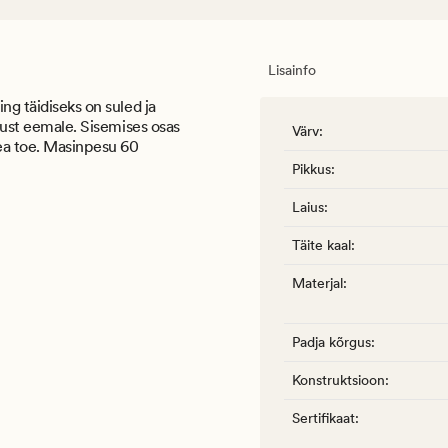
Lisainfo
ng täidiseks on suled ja
ojust eemale. Sisemises osas
Värv
:
hea toe. Masinpesu 60
Pikkus
:
Laius
:
Täite kaal
:
Materjal
:
Padja kõrgus
:
Konstruktsioon
:
Sertifikaat
: