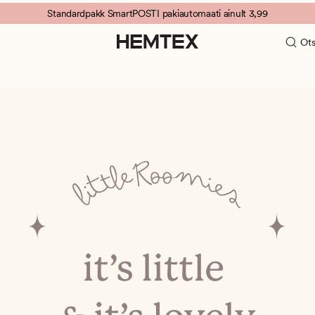
Standardpakk SmartPOSTI pakiautomaati ainult 3,99
Ots