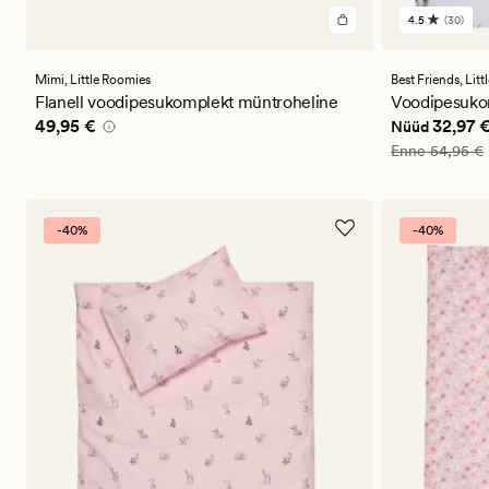
4.5
(30)
30
arvustust
keskmise
hinnangug
Mimi,
Little Roomies
Best Friends,
Litt
4.5
Flanell voodipesukomplekt müntroheline
Voodipesuko
Pris_ee
49,95 €
Nåværende 
49,95 €
32,97 
Nüüd
Vanlig pris_ee
Enne
54,95 €
-40%
-40%