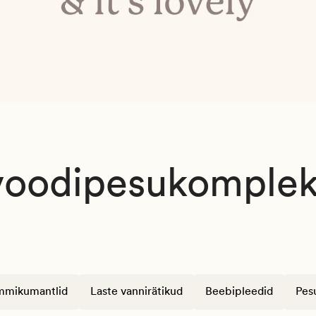
 voodipesukomplek
mmikumantlid
Laste vannirätikud
Beebipleedid
Pes