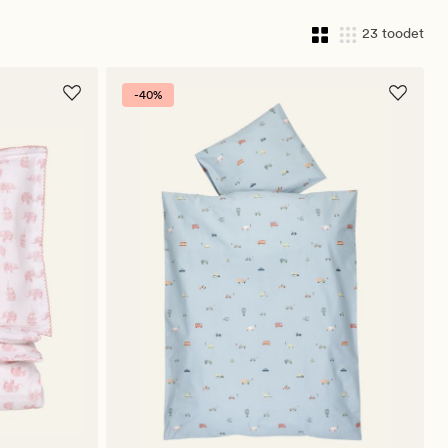
23 toodet
-40%