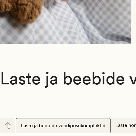
Laste ja beebide
Laste ho
Laste ja beebide voodipesukomplektid