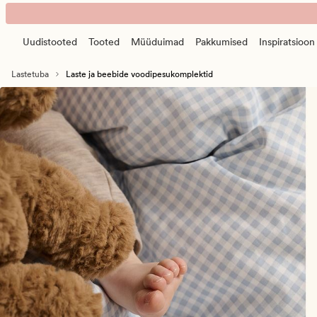
Laste
Animated
ja
banner.
beebide
Uudistooted
Tooted
Müüduimad
Pakkumised
Inspiratsioon
Press
voodipesukomplektid
ESCAPE
Lastetuba
Laste ja beebide voodipesukomplektid
to
pause.