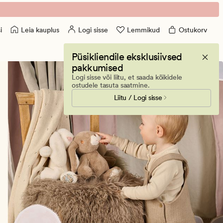
Leia kauplus
Logi sisse
Lemmikud
Ostukorv
i
Püsikliendile eksklusiivsed
pakkumised
Logi sisse või liitu, et saada kõikidele
ostudele tasuta saatmine.
Liitu / Logi sisse