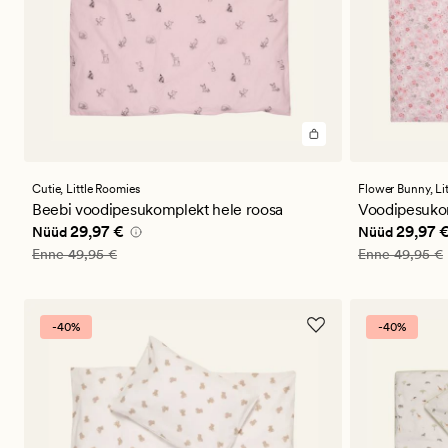
Cutie,
Little Roomies
Flower Bunny,
Li
Beebi voodipesukomplekt hele roosa
Voodipesuko
Nåværende pris_ee
29,97 €
Nåværende 
29,97 €
29,97 
Nüüd
Nüüd
Vanlig pris_ee
49,95 €
Vanlig pris_ee
Enne
49,95 €
Enne
49,95 €
-40%
-40%