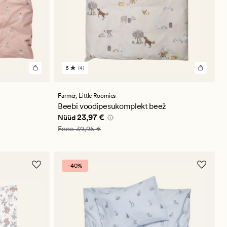
5
(4)
4
arvustust
keskmise
hinnanguga
Farmer,
Little Roomies
5
Beebi voodipesukomplekt beež
Nåværende pris_ee
23,97 €
23,97 €
Nüüd
Vanlig pris_ee
39,95 €
Enne
39,95 €
-40%