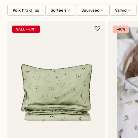
Valige
Suurused
Värvid
Kõik filtrid
Sorteeri
Suurused
Värvid
sorteerimise
järjekord
SALE -70%*
-40%