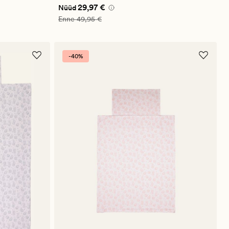
Nåværende pris_ee
29,97 €
29,97 €
Nüüd
Vanlig pris_ee
49,95 €
Enne
49,95 €
-40%