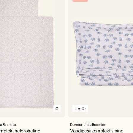
4
(5)
5
arvustust
keskmise
a
hinnanguga
tle Roomies
Dumbo,
Little Roomies
4
mplekt heleroheline
Voodipesukomplekt sinine