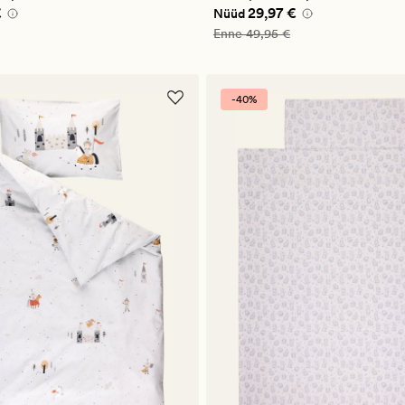
pris_ee
29,97 €
Nåværende pris_ee
29,97 €
€
29,97 €
Nüüd
49,95 €
Vanlig pris_ee
49,95 €
Enne
49,95 €
-40%