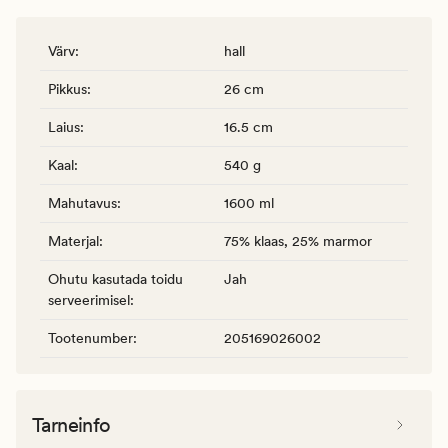
Värv
:
hall
Pikkus
:
26 cm
Laius
:
16.5 cm
Kaal
:
540 g
Mahutavus
:
1600 ml
Materjal
:
75% klaas, 25% marmor
Ohutu kasutada toidu
Jah
serveerimisel
:
Tootenumber
:
205169026002
Tarneinfo