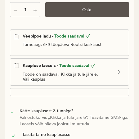
Klubi
19,98
Kogus
Osta
€
Veebipoe ladu -
Toode saadaval
Tarneaeg: 6-9 tööpäeva Rootsi kesklaost
Kaupluse laoseis -
Toode saadaval
Toode on saadaval. Klikka ja tule järele.
Vali kauplus
Kätte kauplusest 3 tunniga*
Vali ostukorvis „Klikka ja tule järele“. Teavitame SMS-iga.
Laoseis võib päeva jooksul muutuda.
Tasuta tarne kauplusesse