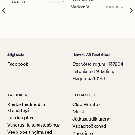
Helen L
2026-05-21
puu
Marleen V
2026-05-13
tar
Ree
Jälgi meid
Hemtex AB Eesti filiaal
Facebook
Ettevõtte reg.nr 11372041
Estonia pst 9 Tallinn,
Harjumaa 10143
KASULIK INFO
ETTEVÕTTEST
Kontaktandmed ja
Club Hemtex
klienditugi
Meist
Leia kauplus
Jätkusuutlik areng
Vahetus- ja tagastusõigus
Vabad töökohad
Veebipoe tingimused
Pressiinfo