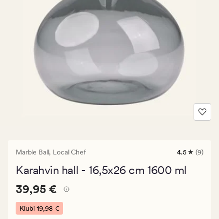
Marble Ball,
Local Chef
4.5
(9)
9
arvustust
Karahvin hall - 16,5x26 cm 1600 ml
keskmise
hinnanguga
Pris_ee
Pris_ee
39,95 €
4.5
39,95 €
39,95
€.
Klubi
19,98 €