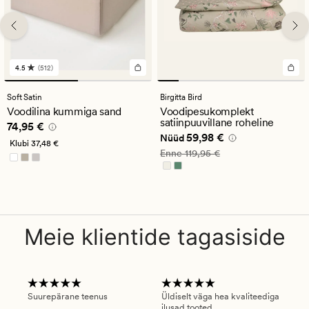
4.5
(512)
512
arvustust
keskmise
Soft Satin
Birgitta Bird
hinnanguga
Voodilina kummiga sand
Voodipesukomplekt
4.5
satiinpuuvillane roheline
Pris_ee
74,95 €
74,95 €
Nåværende pris_ee
59,98 €
59,98 €
Nüüd
Klubi
37,48 €
Vanlig pris_ee
119,95 €
Enne
119,95 €
Meie klientide tagasiside
Suurepärane teenus
Üldiselt väga hea kvaliteediga
Ole
ilusad tooted.
kau