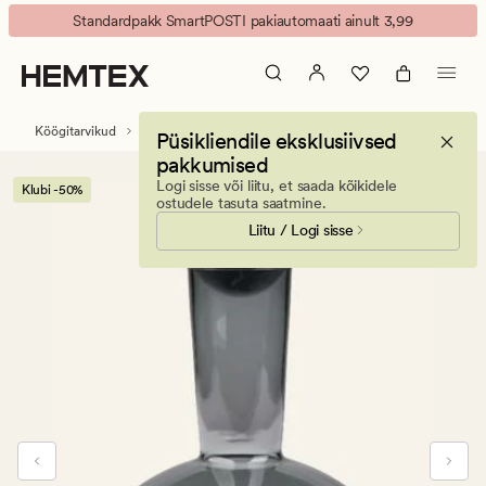
Marble
Animated
Standardpakk SmartPOSTI pakiautomaati ainult 3,99
Ball
banner.
karahvin
Press
hall
ESCAPE
to
Köögitarvikud
Veepudelid ja karahvinid
Püsikliendile eksklusiivsed
pause.
pakkumised
Logi sisse või liitu, et saada kõikidele
Klubi -50%
ostudele tasuta saatmine.
Liitu / Logi sisse