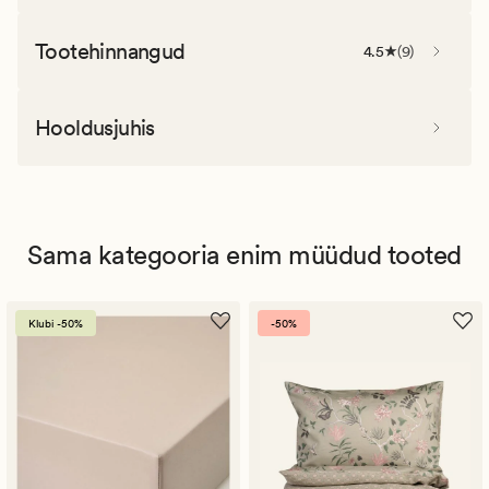
Tootehinnangud
4.5
(
9
)
Hooldusjuhis
Sama kategooria enim müüdud tooted
Klubi -50%
-50%