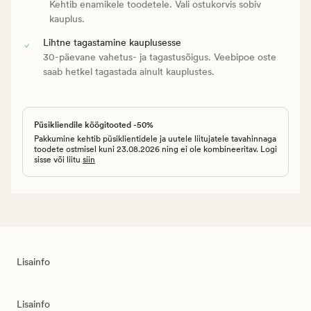
Kehtib enamikele toodetele. Vali ostukorvis sobiv
kauplus.
Lihtne tagastamine kauplusesse
30-päevane vahetus- ja tagastusõigus. Veebipoe oste
saab hetkel tagastada ainult kauplustes.
Püsikliendile köögitooted -50%
Pakkumine kehtib püsiklientidele ja uutele liitujatele tavahinnaga
toodete ostmisel kuni 23.08.2026 ning ei ole kombineeritav. Logi
sisse või liitu
siin
Lisainfo
Lisainfo