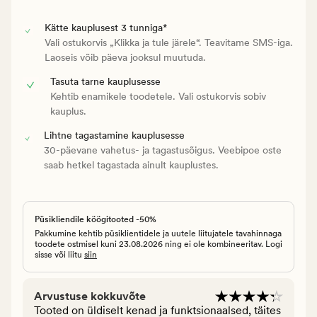
Kätte kauplusest 3 tunniga*
Vali ostukorvis „Klikka ja tule järele“. Teavitame SMS-iga.
Laoseis võib päeva jooksul muutuda.
Tasuta tarne kauplusesse
Kehtib enamikele toodetele. Vali ostukorvis sobiv
kauplus.
Lihtne tagastamine kauplusesse
30-päevane vahetus- ja tagastusõigus. Veebipoe oste
saab hetkel tagastada ainult kauplustes.
Püsikliendile köögitooted -50%
Pakkumine kehtib püsiklientidele ja uutele liitujatele tavahinnaga
toodete ostmisel kuni 23.08.2026 ning ei ole kombineeritav. Logi
sisse või liitu
siin
Arvustuse kokkuvõte
Tooted on üldiselt kenad ja funktsionaalsed, täites