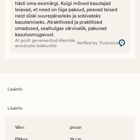
hästi oma eesmärgi. Kuigi mõned kasutajad
leiavad, et need on liiga paksud, peavad teised
neid siiski suurepärasteks ja sobivateks
kasutamiseks. Atraktiivsed ja praktilised
omadused, sealhulgas värvivalik, pakuvad
kasutusmugavust.
AI poolt genereeritud klientide
Verified by Trustvoice
arvustuste kokkuvõte
Lisainfo
Lisainfo
Värv
:
pruun
Pikkus
:
19 cm