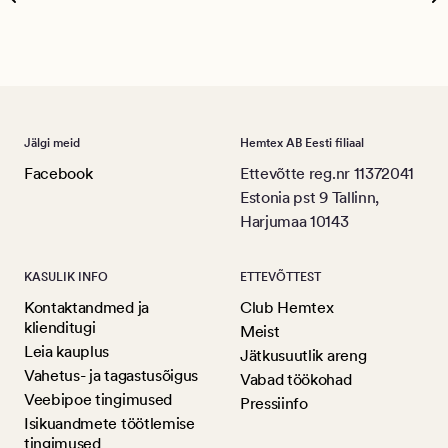
Ree
Jälgi meid
Hemtex AB Eesti filiaal
Facebook
Ettevõtte reg.nr 11372041
Estonia pst 9 Tallinn,
Harjumaa 10143
KASULIK INFO
ETTEVÕTTEST
Kontaktandmed ja
Club Hemtex
klienditugi
Meist
Leia kauplus
Jätkusuutlik areng
Vahetus- ja tagastusõigus
Vabad töökohad
Veebipoe tingimused
Pressiinfo
Isikuandmete töötlemise
tingimused