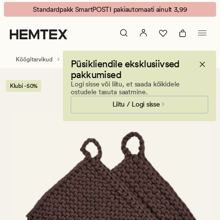
Nida
Animated
Standardpakk SmartPOSTI pakiautomaati ainult 3,99
Bokhari
banner.
2-
Press
pk
ESCAPE
pajalapp
to
Köögitarvikud
Pajalapid ja pajakindad
Püsikliendile eksklusiivsed
pruun
pause.
pakkumised
Logi sisse või liitu, et saada kõikidele
Klubi -50%
ostudele tasuta saatmine.
Liitu / Logi sisse