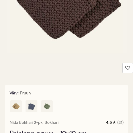
Värv
:
Pruun
Nida Bokhari 2-pk,
Bokhari
4.5
(21)
21
arvustust