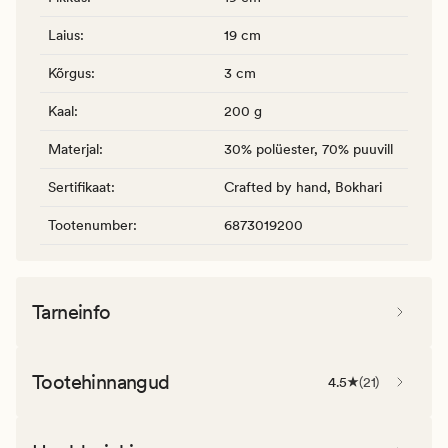
Laius
:
19 cm
Kõrgus
:
3 cm
Kaal
:
200 g
Materjal
:
30% polüester, 70% puuvill
Sertifikaat
:
Crafted by hand, Bokhari
Tootenumber
:
6873019200
Tarneinfo
Tootehinnangud
4.5
(
21
)