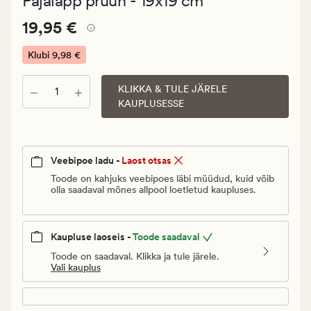
Pajalapp pruun - 19x19 cm
keskmise
hinnanguga
Pris_ee
Pris_ee
19,95 €
4.5
19,95 €
19,95
€.
Klubi
9,98 €
Klubi
9,98
KLIKKA & TULE JÄRELE
Kogus
KAUPLUSESSE
€
Veebipoe ladu -
Laost otsas
Toode on kahjuks veebipoes läbi müüdud, kuid võib
olla saadaval mõnes allpool loetletud kaupluses.
Kaupluse laoseis -
Toode saadaval
Toode on saadaval. Klikka ja tule järele.
Vali kauplus