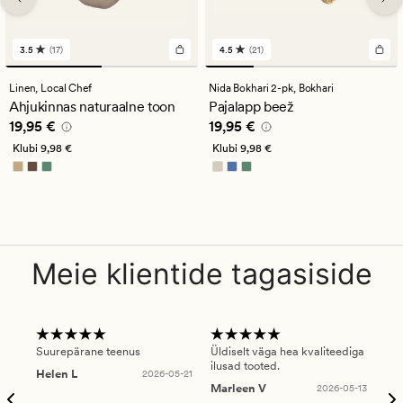
3.5
(17)
4.5
(21)
17
21
arvustust
arvustust
keskmise
keskmise
Linen,
Local Chef
Nida Bokhari 2-pk,
Bokhari
hinnanguga
hinnanguga
Ahjukinnas naturaalne toon
Pajalapp beež
3.5
4.5
Pris_ee
19,95 €
Pris_ee
19,95 €
19,95 €
19,95 €
Klubi
9,98 €
Klubi
9,98 €
Meie klientide tagasiside
Suurepärane teenus
Üldiselt väga hea kvaliteediga
Ole
ilusad tooted.
kau
Helen L
2026-05-21
puu
Marleen V
2026-05-13
tar