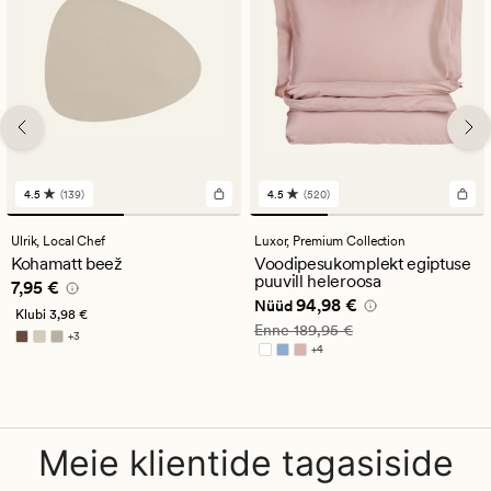
4.5
(139)
4.5
(520)
139
520
arvustust
arvustust
keskmise
keskmise
Ulrik,
Local Chef
Luxor,
Premium Collection
hinnanguga
hinnanguga
Kohamatt beež
Voodipesukomplekt egiptuse
4.5
4.5
puuvill heleroosa
Pris_ee
7,95 €
7,95 €
Nåværende pris_ee
94,98 €
94,98 €
Nüüd
Klubi
3,98 €
Vanlig pris_ee
189,95 €
Enne
189,95 €
+
3
Saadaval rohkemates värvitoonides
+
4
Saadaval rohkemates värvitoonides
Meie klientide tagasiside