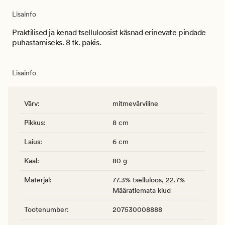
Lisainfo
Praktilised ja kenad tselluloosist käsnad erinevate pindade
puhastamiseks. 8 tk. pakis.
Lisainfo
Värv
:
mitmevärviline
Pikkus
:
8 cm
Laius
:
6 cm
Kaal
:
80 g
Materjal
:
77.3% tselluloos, 22.7%
Määratlemata kiud
Tootenumber
:
207530008888