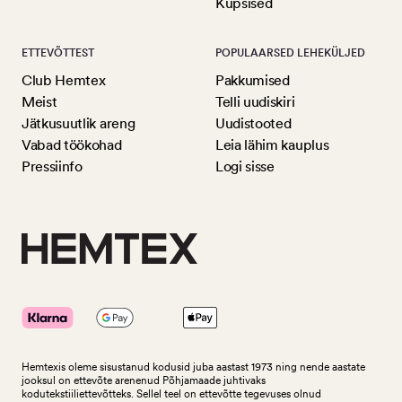
Küpsised
ETTEVÕTTEST
POPULAARSED LEHEKÜLJED
Club Hemtex
Pakkumised
Meist
Telli uudiskiri
Jätkusuutlik areng
Uudistooted
Vabad töökohad
Leia lähim kauplus
Pressiinfo
Logi sisse
Hemtexis oleme sisustanud kodusid juba aastast 1973 ning nende aastate
jooksul on ettevõte arenenud Põhjamaade juhtivaks
kodutekstiiliettevõtteks.
Sellel teel on ettevõtte tegevuses olnud