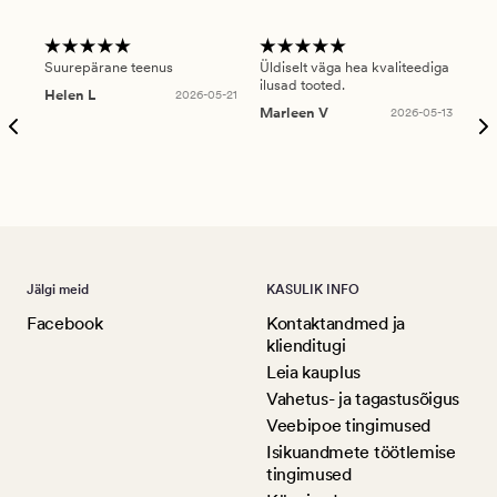
Suurepärane teenus
Üldiselt väga hea kvaliteediga
Ole
ilusad tooted.
kau
Helen L
2026-05-21
puu
Marleen V
2026-05-13
tar
Ree
Jälgi meid
KASULIK INFO
Facebook
Kontaktandmed ja
klienditugi
Leia kauplus
Vahetus- ja tagastusõigus
Veebipoe tingimused
Isikuandmete töötlemise
tingimused