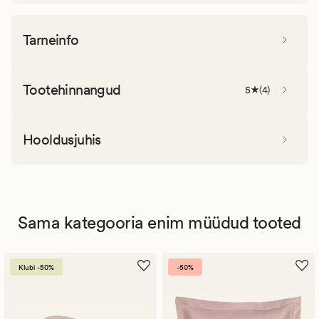
Tarneinfo
Tootehinnangud
5
(
4
)
Hooldusjuhis
Sama kategooria enim müüdud tooted
Klubi -50%
-50%