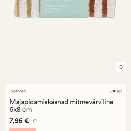
Ingeborg
5
(4)
4
arvustust
Majapidamiskäsnad mitmevärviline -
keskmise
hinnangug
6x8 cm
5
Pris_ee
Pris_ee
7,95 €
7,95 €
7,95