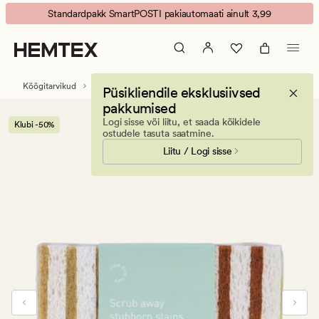
Ingeborg
Animated
Standardpakk SmartPOSTI pakiautomaati ainult 3,99
majapidamiskäsnad
banner.
mitmevärviline
Press
ESCAPE
to
Köögitarvikud
Majapidamistarvikud
Nõudepesuharjad
Püsikliendile eksklusiivsed
pause.
pakkumised
Logi sisse või liitu, et saada kõikidele
Klubi -50%
ostudele tasuta saatmine.
Liitu / Logi sisse