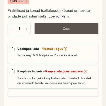
€.
Klubi
3,98 €
Klubi
Praktilised ja kenad tselluloosist käsnad erinevate
3,98
pindade puhastamiseks.
Loe rohkem
€
Kogus
Osta
Veebipoe ladu -
Piiratud kogus
Tarneaeg: 6-9 tööpäeva Rootsi kesklaost
Kaupluse laoseis -
Kaup ei ole poes saadaval
Toode on kahjuks kauplustes läbi müüdud. Toodet
on võimalik tellida kauplusesse veebipoe laost.