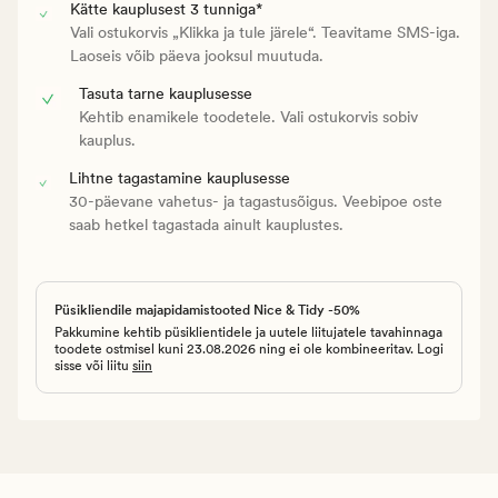
Kätte kauplusest 3 tunniga*
Vali ostukorvis „Klikka ja tule järele“. Teavitame SMS-iga.
Laoseis võib päeva jooksul muutuda.
Tasuta tarne kauplusesse
Kehtib enamikele toodetele. Vali ostukorvis sobiv
kauplus.
Lihtne tagastamine kauplusesse
30-päevane vahetus- ja tagastusõigus. Veebipoe oste
saab hetkel tagastada ainult kauplustes.
Püsikliendile majapidamistooted Nice & Tidy -50%
Pakkumine kehtib püsiklientidele ja uutele liitujatele tavahinnaga
toodete ostmisel kuni 23.08.2026 ning ei ole kombineeritav. Logi
sisse või liitu
siin