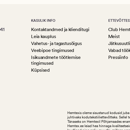
KASULIK INFO
ETTEVÕTTES
041
Kontaktandmed ja klienditugi
Club Hem
Leia kauplus
Meist
Vahetus- ja tagastusõigus
Jätkusuutl
Veebipoe tingimused
Vabad töö
Isikuandmete töötlemise
Pressiinfo
tingimused
Küpsised
Hemtexis oleme sisustanud kodusid juba 
juhtivaks kodutekstiiliettevõtteks.
Sellel 
Tänaseks on Hemtexil Põhjamaades enam k
Hemtex.ee leiad hea hinnaga kvaliteetseid