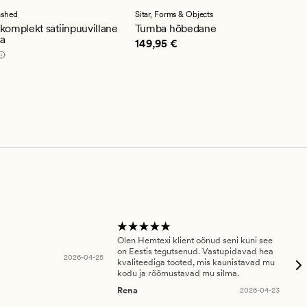
se
keskmise
guga
hinnanguga
ashed
Sitar,
Forms & Objects
4
omplekt satiinpuuvillane
Tumba hõbedane
sa
Pris_ee
149,95 €
149,95 €
9,95 €
Olen Hemtexi klient oönud seni kuni see
Tar
on Eestis tegutsenud. Vastupidavad hea
abi
2026-04-25
kvaliteediga tooted, mis kaunistavad mu
ala
kodu ja rõõmustavad mu silma.
An
Rena
2026-04-23