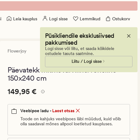
Leia kauplus
Logi sisse
Lemmikud
Ostukorv
i
Püsikliendile eksklusiivsed
pakkumised
Logi sisse või liitu, et saada kõikidele
Flowerjoy
0
(0)
0
ostudele tasuta saatmine.
arvustust
Liitu / Logi sisse
keskmise
hinnangug
Päevatekk mitmevärviline/roheline -
0
150x240 cm
Pris_ee
Pris_ee
149,95 €
149,95 €
149,95
€.
Veebipoe ladu -
Laost otsas
Vanlig
pris_ee
Toode on kahjuks veebipoes läbi müüdud, kuid võib
olla saadaval mõnes allpool loetletud kaupluses.
149,95
€