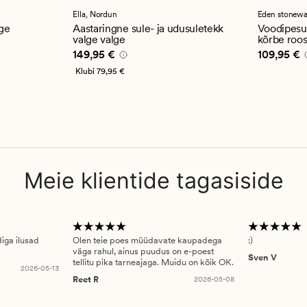
keskmise
keskmi
hinnanguga
hinnan
Ella,
Nordun
Eden stonew
4.5
4.5
lge
Aastaringne sule- ja udusuletekk
Voodipesuk
valge valge
kõrbe roo
Pris_ee
149,95 €
Pris_ee
10
149,95 €
109,95 €
Klubi
79,95 €
Meie klientide tagasiside
diga ilusad
Olen teie poes müüdavate kaupadega
:)
väga rahul, ainus puudus on e-poest
Sven V
tellitu pika tarneajaga. Muidu on kõik OK.
2026-05-13
Reet R
2026-05-08