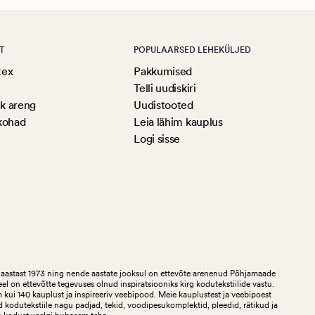
T
POPULAARSED LEHEKÜLJED
tex
Pakkumised
Telli uudiskiri
ik areng
Uudistooted
kohad
Leia lähim kauplus
Logi sisse
aastast 1973 ning nende aastate jooksul on ettevõte arenenud Põhjamaade
teel on ettevõtte tegevuses olnud inspiratsiooniks kirg kodutekstiilide vastu.
ui 140 kauplust ja inspireeriv veebipood. Meie kauplustest ja veebipoest
 kodutekstiile nagu padjad, tekid, voodipesukomplektid, pleedid, rätikud ja