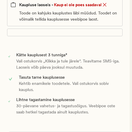
Kaupluse laoseis -
Kaup ei ole poes saadaval
Toode on kahjuks kauplustes läbi müüdud. Toodet on
võimalik tellida kauplusesse veebipoe laost.
Kätte kauplusest 3 tunniga*
Vali ostukorvis „Klikka ja tule järele“. Teavitame SMS-iga.
Laoseis võib päeva jooksul muutuda.
Tasuta tarne kauplusesse
Kehtib enamikele toodetele. Vali ostukorvis sobiv
kauplus.
Lihtne tagastamine kauplusesse
30-päevane vahetus- ja tagastusõigus. Veebipoe oste
saab hetkel tagastada ainult kauplustes.