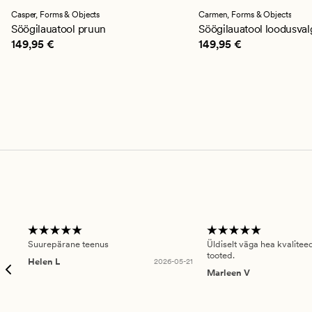
keskmise
hinnanguga
Casper,
Forms & Objects
Carmen,
Forms & Objects
4
Söögilauatool pruun
Söögilauatool loodusva
Pris_ee
149,95 €
Pris_ee
149,95 €
149,95 €
149,95 €
Suurepärane teenus
Üldiselt väga hea kvalitee
tooted.
Helen L
2026-05-21
Marleen V