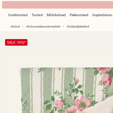
Flowerjoy
Animated
päevatekk
banner.
mitmevärviline/roheline
Uudistooted
Tooted
Müüduimad
Pakkumised
Inspiratsioon
Press
ESCAPE
Jõulud
Jõuluvoodipesukomplekt
Jõulipadjakatted
to
pause.
SALE -70%*