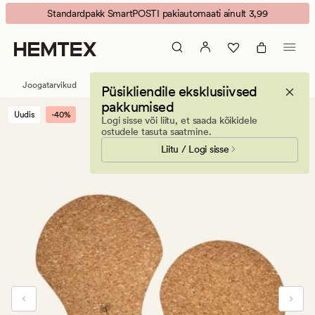
Core
Animated
Standardpakk SmartPOSTI pakiautomaati ainult 3,99
põranda
banner.
liugurid
Press
naturaalne
ESCAPE
toon
to
Joogatarvikud
Püsikliendile eksklusiivsed
pause.
pakkumised
Uudis
-40%
Logi sisse või liitu, et saada kõikidele
ostudele tasuta saatmine.
Liitu / Logi sisse