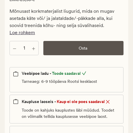
17,97
€.
Mõnusast korkmaterjalist liugurid, mida on mugav
Vanlig
asetada käte või/ ja jalataldade/-päkkade alla, kui
pris_ee
soovid treenida kõhu- ning selja süvalihaseid.
29,95
Loe rohkem
€
Kogus
Osta
Veebipoe ladu -
Toode saadaval
Tarneaeg: 6-9 tööpäeva Rootsi kesklaost
Kaupluse laoseis -
Kaup ei ole poes saadaval
Toode on kahjuks kauplustes läbi müüdud. Toodet
on võimalik tellida kauplusesse veebipoe laost.