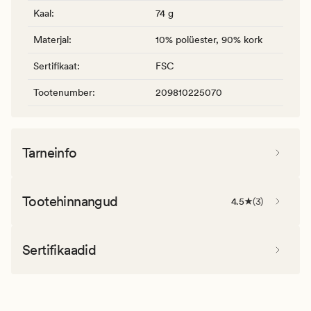
Kaal
:
74 g
Materjal
:
10% polüester, 90% kork
Sertifikaat
:
FSC
Tootenumber
:
209810225070
Tarneinfo
Tootehinnangud
4.5
(
3
)
Sertifikaadid