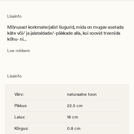
Lisainfo
Mõnusast korkmaterjalist liugurid, mida on mugav asetada
käte või/ ja jalataldade/-päkkade alla, kui soovid treenida
kõhu- ni...
Loe rohkem
Lisainfo
Värv
:
naturaalne toon
Pikkus
:
22.5 cm
Laius
:
18 cm
Kõrgus
:
0.8 cm