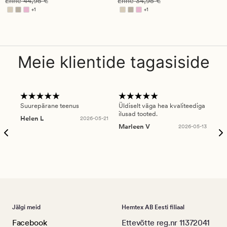
Enne
44,95 €
Enne
34,95 €
+
1
+
1
Saadaval rohkemates värvitoonides
Saadaval rohkemates värvitoonides
Meie klientide tagasiside
Suurepärane teenus
Üldiselt väga hea kvaliteediga
Ole
ilusad tooted.
kau
Helen L
2026-05-21
puu
Marleen V
2026-05-13
tar
Ree
Jälgi meid
Hemtex AB Eesti filiaal
Facebook
Ettevõtte reg.nr 11372041