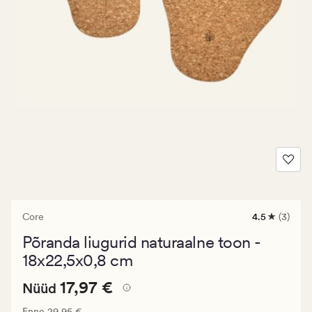
Core
4.5
(3)
3
arvustust
Põranda liugurid naturaalne toon -
keskmise
hinnanguga
18x22,5x0,8 cm
4.5
Nåværende
Nåværende pris_ee
17,97 €
17,97 €
Nüüd
pris_ee
Vanlig pris_ee
29,95 €
Enne
29,95 €