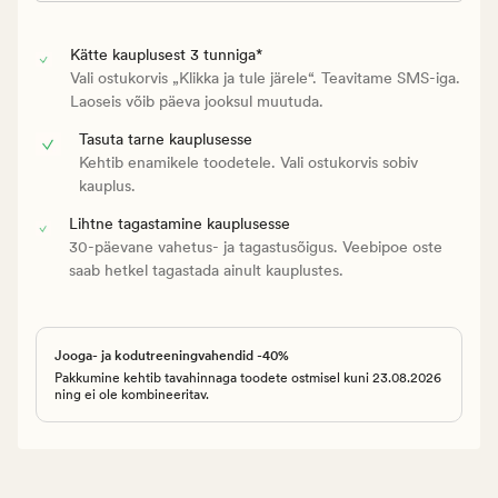
Kätte kauplusest 3 tunniga*
Vali ostukorvis „Klikka ja tule järele“. Teavitame SMS-iga.
Laoseis võib päeva jooksul muutuda.
Tasuta tarne kauplusesse
Kehtib enamikele toodetele. Vali ostukorvis sobiv
kauplus.
Lihtne tagastamine kauplusesse
30-päevane vahetus- ja tagastusõigus. Veebipoe oste
saab hetkel tagastada ainult kauplustes.
Jooga- ja kodutreeningvahendid -40%
Pakkumine kehtib tavahinnaga toodete ostmisel kuni 23.08.2026
ning ei ole kombineeritav.