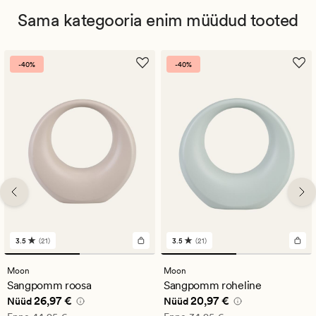
Sama kategooria enim müüdud tooted
-40%
-40%
3.5
(21)
3.5
(21)
21
21
arvustust
arvustust
keskmise
keskmise
Moon
Moon
hinnanguga
hinnanguga
Sangpomm roosa
Sangpomm roheline
3.5
3.5
Nåværende pris_ee
26,97 €
Nåværende pris_ee
20,97 €
26,97 €
20,97 €
Nüüd
Nüüd
Vanlig pris_ee
44,95 €
Vanlig pris_ee
34,95 €