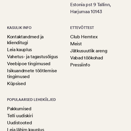
Estonia pst 9 Tallinn,
Harjumaa 10143
KASULIK INFO
ETTEVÕTTEST
Kontaktandmed ja
Club Hemtex
klienditugi
Meist
Leia kauplus
Jätkusuutlik areng
Vahetus- ja tagastusõigus
Vabad töökohad
Veebipoe tingimused
Pressiinfo
Isikuandmete töötlemise
tingimused
Küpsised
POPULAARSED LEHEKÜLJED
Pakkumised
Telli uudiskiri
Uudistooted
Leia lähim kauplus